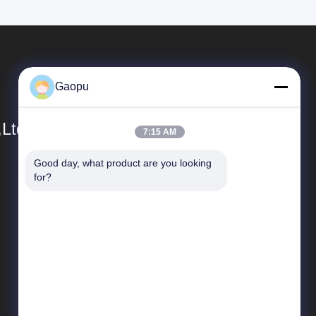
Gaopu
,Ltd
7:15 AM
Good day, what product are you looking 
Enlaces Rápidos
for?
Perfil de la empresa
Recorrido por la fábrica
Control de calidad
Noticias
Casos de trabajo