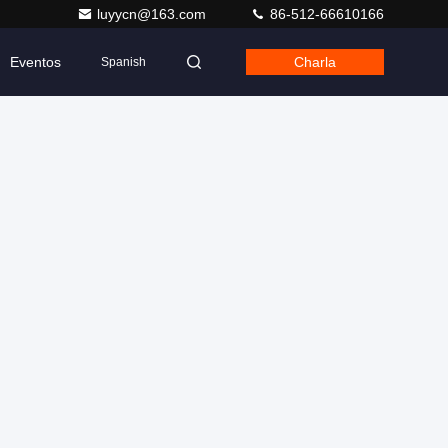
luyycn@163.com
86-512-66610166
Eventos
Charla
Spanish