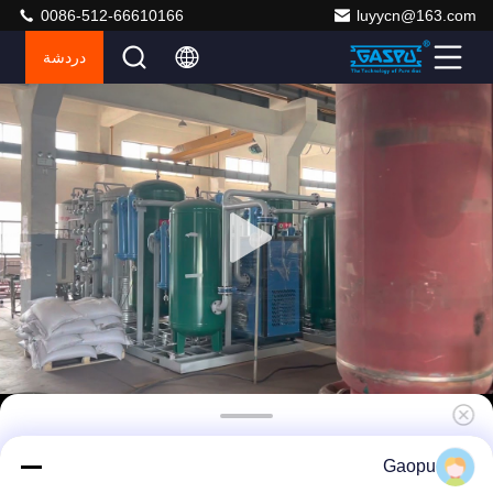
0086-512-66610166
luyycn@163.com
دردشة
مولد نيتروجين PSA أوتوماتيكي بالكامل مع تحكم
Gaopu
PLC