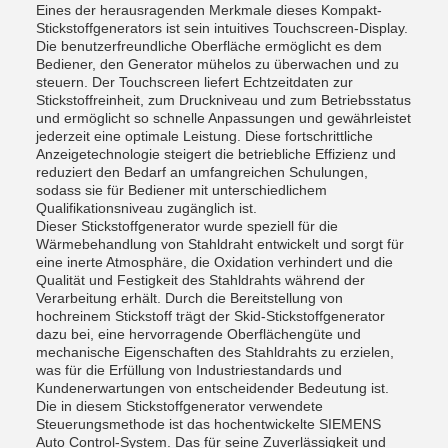
Eines der herausragenden Merkmale dieses Kompakt-
Stickstoffgenerators ist sein intuitives Touchscreen-Display.
Die benutzerfreundliche Oberfläche ermöglicht es dem
Bediener, den Generator mühelos zu überwachen und zu
steuern. Der Touchscreen liefert Echtzeitdaten zur
Stickstoffreinheit, zum Druckniveau und zum Betriebsstatus
und ermöglicht so schnelle Anpassungen und gewährleistet
jederzeit eine optimale Leistung. Diese fortschrittliche
Anzeigetechnologie steigert die betriebliche Effizienz und
reduziert den Bedarf an umfangreichen Schulungen,
sodass sie für Bediener mit unterschiedlichem
Qualifikationsniveau zugänglich ist.
Dieser Stickstoffgenerator wurde speziell für die
Wärmebehandlung von Stahldraht entwickelt und sorgt für
eine inerte Atmosphäre, die Oxidation verhindert und die
Qualität und Festigkeit des Stahldrahts während der
Verarbeitung erhält. Durch die Bereitstellung von
hochreinem Stickstoff trägt der Skid-Stickstoffgenerator
dazu bei, eine hervorragende Oberflächengüte und
mechanische Eigenschaften des Stahldrahts zu erzielen,
was für die Erfüllung von Industriestandards und
Kundenerwartungen von entscheidender Bedeutung ist.
Die in diesem Stickstoffgenerator verwendete
Steuerungsmethode ist das hochentwickelte SIEMENS
Auto Control-System. Das für seine Zuverlässigkeit und