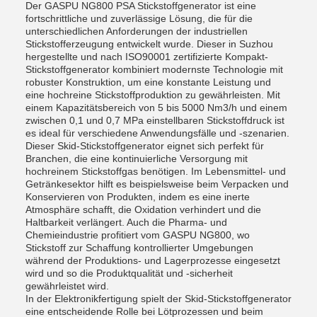
Der GASPU NG800 PSA Stickstoffgenerator ist eine
fortschrittliche und zuverlässige Lösung, die für die
unterschiedlichen Anforderungen der industriellen
Stickstofferzeugung entwickelt wurde. Dieser in Suzhou
hergestellte und nach ISO90001 zertifizierte Kompakt-
Stickstoffgenerator kombiniert modernste Technologie mit
robuster Konstruktion, um eine konstante Leistung und
eine hochreine Stickstoffproduktion zu gewährleisten. Mit
einem Kapazitätsbereich von 5 bis 5000 Nm3/h und einem
zwischen 0,1 und 0,7 MPa einstellbaren Stickstoffdruck ist
es ideal für verschiedene Anwendungsfälle und -szenarien.
Dieser Skid-Stickstoffgenerator eignet sich perfekt für
Branchen, die eine kontinuierliche Versorgung mit
hochreinem Stickstoffgas benötigen. Im Lebensmittel- und
Getränkesektor hilft es beispielsweise beim Verpacken und
Konservieren von Produkten, indem es eine inerte
Atmosphäre schafft, die Oxidation verhindert und die
Haltbarkeit verlängert. Auch die Pharma- und
Chemieindustrie profitiert vom GASPU NG800, wo
Stickstoff zur Schaffung kontrollierter Umgebungen
während der Produktions- und Lagerprozesse eingesetzt
wird und so die Produktqualität und -sicherheit
gewährleistet wird.
In der Elektronikfertigung spielt der Skid-Stickstoffgenerator
eine entscheidende Rolle bei Lötprozessen und beim