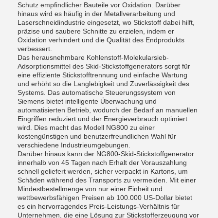
Schutz empfindlicher Bauteile vor Oxidation. Darüber
hinaus wird es häufig in der Metallverarbeitung und
Laserschneidindustrie eingesetzt, wo Stickstoff dabei hilft,
präzise und saubere Schnitte zu erzielen, indem er
Oxidation verhindert und die Qualität des Endprodukts
verbessert.
Das herausnehmbare Kohlenstoff-Molekularsieb-
Adsorptionsmittel des Skid-Stickstoffgenerators sorgt für
eine effiziente Stickstofftrennung und einfache Wartung
und erhöht so die Langlebigkeit und Zuverlässigkeit des
Systems. Das automatische Steuerungssystem von
Siemens bietet intelligente Überwachung und
automatisierten Betrieb, wodurch der Bedarf an manuellen
Eingriffen reduziert und der Energieverbrauch optimiert
wird. Dies macht das Modell NG800 zu einer
kostengünstigen und benutzerfreundlichen Wahl für
verschiedene Industrieumgebungen.
Darüber hinaus kann der NG800-Skid-Stickstoffgenerator
innerhalb von 45 Tagen nach Erhalt der Vorauszahlung
schnell geliefert werden, sicher verpackt in Kartons, um
Schäden während des Transports zu vermeiden. Mit einer
Mindestbestellmenge von nur einer Einheit und
wettbewerbsfähigen Preisen ab 100.000 US-Dollar bietet
es ein hervorragendes Preis-Leistungs-Verhältnis für
Unternehmen, die eine Lösung zur Stickstofferzeugung vor