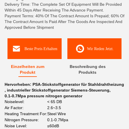
Delivery Time: The Complete Set Of Equipment Will Be Provided
Within 45 Days After Receiving The Advance Payment.
Payment Terms: 40% Of The Contract Amount Is Prepaid; 60% Of
The Contract Amount Is Paid After The Goods Are Inspected And
Approved Before Shipment
Beste Preis Erhalten
Wir Reden Jetzt.
Einzelheiten zum
Beschreibung des
Produkt
Produkts
Hervorheben:
PSA-Stickstoffgenerator für Stahldrahtheizung
,
industrieller Stickstoffgenerator Siemens-Steuerung
,
0.1-0.7Mpa pressure nitrogen generator
Noiselevel:
< 65 DB
Air Factor:
2.6~3.5
Heating Treatment For:
Steel Wire
Nitrogen Pressure:
0.1-0.7Mpa
Noise Level:
≤60dB