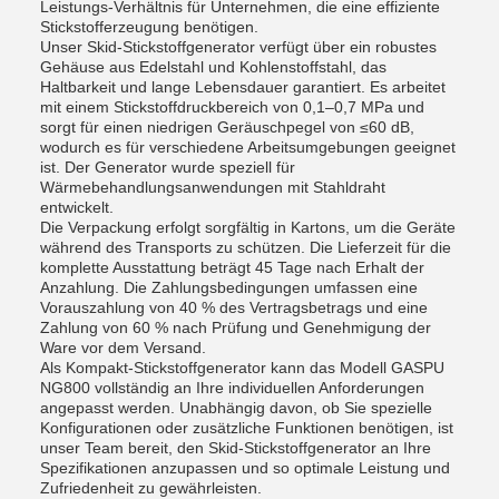
Leistungs-Verhältnis für Unternehmen, die eine effiziente
Stickstofferzeugung benötigen.
Unser Skid-Stickstoffgenerator verfügt über ein robustes
Gehäuse aus Edelstahl und Kohlenstoffstahl, das
Haltbarkeit und lange Lebensdauer garantiert. Es arbeitet
mit einem Stickstoffdruckbereich von 0,1–0,7 MPa und
sorgt für einen niedrigen Geräuschpegel von ≤60 dB,
wodurch es für verschiedene Arbeitsumgebungen geeignet
ist. Der Generator wurde speziell für
Wärmebehandlungsanwendungen mit Stahldraht
entwickelt.
Die Verpackung erfolgt sorgfältig in Kartons, um die Geräte
während des Transports zu schützen. Die Lieferzeit für die
komplette Ausstattung beträgt 45 Tage nach Erhalt der
Anzahlung. Die Zahlungsbedingungen umfassen eine
Vorauszahlung von 40 % des Vertragsbetrags und eine
Zahlung von 60 % nach Prüfung und Genehmigung der
Ware vor dem Versand.
Als Kompakt-Stickstoffgenerator kann das Modell GASPU
NG800 vollständig an Ihre individuellen Anforderungen
angepasst werden. Unabhängig davon, ob Sie spezielle
Konfigurationen oder zusätzliche Funktionen benötigen, ist
unser Team bereit, den Skid-Stickstoffgenerator an Ihre
Spezifikationen anzupassen und so optimale Leistung und
Zufriedenheit zu gewährleisten.