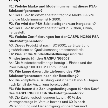
F1: Welche Marke und Modellnummer hat dieser PSA-
Stickstoffgenerator?
A1: Der PSA-Stickstoffgenerator trägt die Marke GASPU
und die Modellnummer ist NG800.
F2: Wo wird der PSA-Stickstoffgenerator hergestellt?
A2: Der PSA-Stickstoffgenerator wird in Suzhou, China,
hergestellt.
F3: Welche Zertifizierungen hat der GASPU NG800 PSA
Stickstoffgenerator?
A3: Dieses Produkt ist nach ISO90001 zertifiziert und
gewährleistet so Qualitätsmanagementstandards.
F4: Was ist die Mindestbestellmenge und der
Mindestpreis für den GASPU NG800?
A4: Die Mindestbestellmenge beträgt 1 Einheit und der
Preis beträgt 100.000 USD pro Einheit.
F5: Wie lange dauert die Lieferung des PSA-
Stickstoffgenerators nach der Bestellung?
A5: Die komplette Ausrüstung wird innerhalb von 45 Tagen
nach Erhalt der Anzahlung bereitgestellt.
F6: Wie lauten die Zahlungsbedingungen für den Kauf
des GASPU NG800 PSA Stickstoffgenerators?
A6: Die Zahlungsbedingungen lauten: 40 % des
Vertragsbetrags im Voraus bezahlt und 60 % nach
Warenprüfung und Genehmigung vor dem Versand