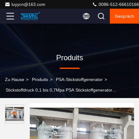
luyycn@163.com
0086-512-66610166
Gespräch
Produits
Zu Hause
>
Produits
>
PSA-Stickstoffgenerator
>
Stickstoffdruck 0,1 bis 0,7Mpa PSA Stickstoffgenerator
Integrierte Siemens-Automatik für die
Wärmebehandlung Stahldraht Industrie