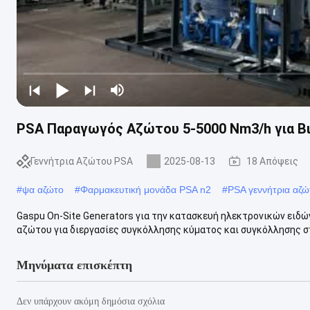
PSA Παραγωγός Αζώτου 5-5000 Nm3/h για Β
Γεννήτρια Αζώτου PSA
2025-08-13
18 Απόψεις
#
ψα αζώτο
#
Φαρμακευτική μονάδα PSA n2
#
PSA γεννήτρια αζώ
Gaspu On-Site Generators για την κατασκευή ηλεκτρονικών ειδώ
αζώτου για διεργασίες συγκόλλησης κύματος και συγκόλλησης στ
Μηνύματα επισκέπτη
Δεν υπάρχουν ακόμη δημόσια σχόλια