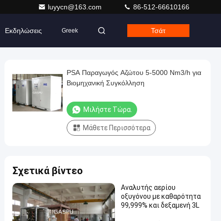
luyycn@163.com
86-512-66610166
Εκδηλώσεις
Τσάτ
Greek
PSA Παραγωγός Αζώτου 5-5000 Nm3/h για
Βιομηχανική Συγκόλληση
Μιλήστε Τώρα.
Μάθετε Περισσότερα
Σχετικά βίντεο
Αναλυτής αερίου
οξυγόνου με καθαρότητα
99,999% και δεξαμενή 3L