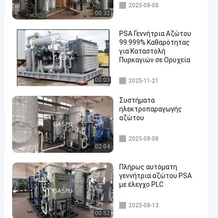
Γεννήτρια αζώτου PSA
2025-08-08
00:32
PSA Γεννήτρια Αζώτου
99.999% Καθαρότητας
για Καταστολή
Πυρκαγιών σε Ορυχεία
Γεννήτρια αζώτου PSA
00:03
2025-11-21
Συστήματα
ηλεκτροπαραγωγής
αζώτου
Γεννήτρια αζώτου PSA
2025-08-08
02:04
Πλήρως αυτόματη
γεννήτρια αζώτου PSA
με έλεγχο PLC
Γεννήτρια αζώτου PSA
2025-08-13
00:52