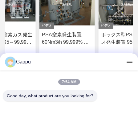
ビデオ
ビデオ
SA窒素ガス発生
PSA窒素発生装置
ボックス型PSA
95～99.99%
60Nm3/h 99.999% 純
ス発生装置 95～
～200SCFM
度 オンサイト
99.99% 純度 
ト工業用
Gaopu
 の 価格 を 入手
最高 の 価格 を 入手
最高 の 価格
する
する
する
7:54 AM
Good day, what product are you looking for?
Suzhou Gaopu Ultra pure gas technology
Co.,Ltd
luyycn@163.com