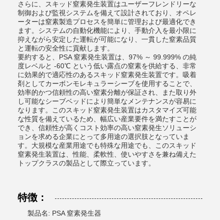
さらに、スキッド窒素発生装置はユーザーフレンドリーな
制御および監視システムを備えて設計されており、オペレ
ーターは窒素製造プロセスを簡単に管理および最適化でき
ます。システムの自動化機能により、手動介入を最小限に
抑えながら安定した運転が可能になり、一貫した窒素品質
と運転の安全性に貢献します。
要約すると、PSA 窒素発生装置は、97% ～ 99.999% の純
度レベルと -60℃ という低い露点の窒素を供給する、非常
に効果的で適応性のあるスキッド窒素発生装置です。吸着
剤としてカーボンモレキュラーシーブを使用することで、
効率的かつ信頼性の高い窒素分離が保証され、また取り外
し可能なシーブベッドにより簡単なメンテナンスが容易に
なります。このスキッド窒素発生装置はカスタマイズ可能
な性質を備えているため、幅広い産業要件を満たすことが
でき、信頼性が高くコスト効率の高い窒素発生ソリューシ
ョンを求める企業にとって多用途の選択肢となっていま
す。大規模な産業用途でも特殊な用途でも、このスキッド
窒素発生装置は、性能、柔軟性、使いやすさを兼ね備えた
トップクラスの製品として際立っています。
特徴：
製品名: PSA 窒素発生器