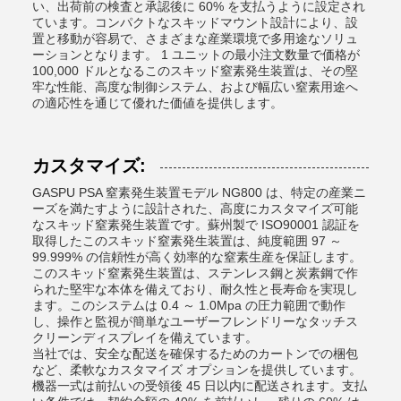
い、出荷前の検査と承認後に 60% を支払うように設定され
ています。コンパクトなスキッドマウント設計により、設
置と移動が容易で、さまざまな産業環境で多用途なソリュ
ーションとなります。 1 ユニットの最小注文数量で価格が
100,000 ドルとなるこのスキッド窒素発生装置は、その堅
牢な性能、高度な制御システム、および幅広い窒素用途へ
の適応性を通じて優れた価値を提供します。
カスタマイズ:
GASPU PSA 窒素発生装置モデル NG800 は、特定の産業ニ
ーズを満たすように設計された、高度にカスタマイズ可能
なスキッド窒素発生装置です。蘇州製で ISO90001 認証を
取得したこのスキッド窒素発生装置は、純度範囲 97 ～
99.999% の信頼性が高く効率的な窒素生産を保証します。
このスキッド窒素発生装置は、ステンレス鋼と炭素鋼で作
られた堅牢な本体を備えており、耐久性と長寿命を実現し
ます。このシステムは 0.4 ～ 1.0Mpa の圧力範囲で動作
し、操作と監視が簡単なユーザーフレンドリーなタッチス
クリーンディスプレイを備えています。
当社では、安全な配送を確保するためのカートンでの梱包
など、柔軟なカスタマイズ オプションを提供しています。
機器一式は前払いの受領後 45 日以内に配送されます。支払