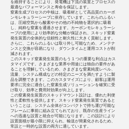
を維持することにより、発電機は下流の装置とプロセスの
最適なパフォーマンスと寿命を保証します。
窒素生成プロセスの中核は、吸着材として高品質のカーボ
ンモレキュラーシーブに依存しています。これらのふるい
は、圧縮空気から酸素やその他の不純物を選択的に吸着
し、純粋な窒素を通過させます。カーボンモレキュラーシ
ーブの使用により効率的な分離が保証され、スキッド窒素
発生装置の全体的な信頼性と耐久性に大きく貢献します。
さらに、これらのふるいは取り外し可能なため、メンテナ
ンスと交換が容易になり、ダウンタイムと運用コストが削
減されます。
このスキッド窒素発生装置のもう 1 つの重要な利点はカス
タマイズです。さまざまな業界や用途には独自の要件があ
ることを理解しているため、さまざまな窒素純度レベル、
流量、システム構成などの特定のニーズを満たすように製
品を調整できます。このカスタマイズにより、顧客は運用
要求に完全に適合した窒素生成ソリューションを確実に受
け取り、効率と費用対効果が向上します。
この窒素発生装置のスキッドマウント設計は、優れた利便
性と柔軟性を提供します。スキッド窒素発生装置であると
いうことは、システム全体がコンパクトで持ち運び可能な
フレームに事前に組み立てられており、既存の生産ライン
への迅速な設置と統合が可能になります。この設計により
設置面積が最小限に抑えられ、輸送が簡素化されるため、
常設と一時的な設置の両方に適しています。