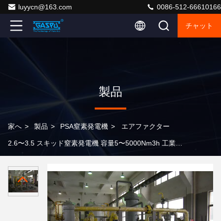
luyycn@163.com
0086-512-66610166
チャット
製品
家へ
>
製品
>
PSA窒素発電機
>
エアファクター
2.6〜3.5 スキッド窒素発電機 容量5〜5000Nm3h 工業ガ
ス発電のためのカスタマイズされたソリューション