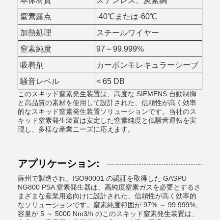
本体材質
ステンレス、炭素鋼
窒素露点
-40℃または-60℃
加熱処理
スチールワイヤー
窒素純度
97～99.999%
吸着剤
カーボンモレキュラーシーブ
騒音レベル
< 65 DB
このスキッド窒素発生装置は、高度な SIEMENS 自動制御
と高品質の素材を使用して設計された、信頼性が高く効率
的なスキッド窒素発生装置ソリューションです。当社のス
キッド窒素発生装置は安定した窒素純度と低騒音運転を実
現し、多様な産業ニーズに応えます。
アプリケーション:
蘇州で製造され、ISO90001 の認証を取得した GASPU
NG800 PSA 窒素発生器は、高純度窒素ガスを必要とするさ
まざまな産業用途向けに設計された、信頼性が高く効率的
なソリューションです。窒素純度範囲が 97% ～ 99.999%、
容量が 5 ～ 5000 Nm3/h のこのスキッド窒素発生装置は、