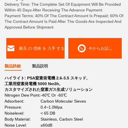
Delivery Time: The Complete Set Of Equipment Will Be Provided
Within 45 Days After Receiving The Advance Payment.
Payment Terms: 40% Of The Contract Amount Is Prepaid; 60% Of
The Contract Amount Is Paid After The Goods Are Inspected And
Approved Before Shipment
最高 の 価格 を 入手 する
今からお話し
製品詳細
製品説明
ハイライト:
PSA窒素発電機 2.6-3.5 スキッド
,
工業用窒素発電機 5000 Nm3h
,
カスタマイズされた窒素ガス生成ソリューション
Nitrogen Dew Point:
-40℃ Or -60℃
Adsorbent:
Carbon Molecular Sieves
Pressure:
0.4~1.0Mpa
Noiselevel:
< 65 DB
Body Material:
Stainless, Carbon Steel
Noise Level:
≤60dB