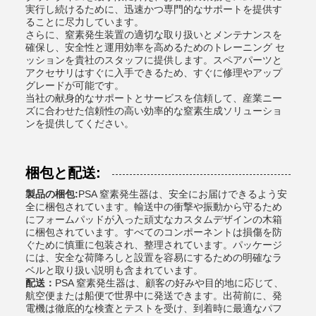
実行し続けるために、迅速かつ専門的なサポートを提供す
ることに尽力しています。
さらに、窒素発生装置の適切な取り扱いとメンテナンスを
確保し、安全性と運用効率を高めるためのトレーニング セ
ッションを貴社のスタッフに提供します。スペアパーツと
アクセサリはすぐに入手できるため、すぐに修理やアップ
グレードが可能です。
当社の献身的なサポートとサービスを信頼して、産業ニー
ズに合わせた信頼性の高い効率的な窒素生成ソリューショ
ンを提供してください。
梱包と配送:
製品の梱包:
PSA 窒素発生器は、安全にお届けできるよう安
全に梱包されています。輸送中の衝撃や振動から守るため
にフォームパッドが入った頑丈なカスタムデザインの木箱
に梱包されています。すべてのコンポーネントは損傷を防
ぐために慎重に包装され、整理されています。パッケージ
には、安全な荷降ろしと設置を容易にするための明確なラ
ベルと取り扱い説明も含まれています。
配送：
PSA 窒素発生器は、顧客の好みや目的地に応じて、
航空便または船便で世界中に発送できます。出荷前に、発
電機は徹底的な検査とテストを受け、到着時に最適なパフ