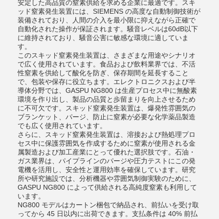
安定した高品質の窒素供給を求める企業に最適です。スキ
ッド窒素発生装置には、SIEMENS の高度な自動制御技術が
装備されており、人間の介入を最小限に抑えながら正確で
自動化された操作が保証されます。騒音レベルは60dB以下
に維持されており、騒音公害に敏感な環境に適していま
す。
このスキッド窒素発生装置は、さまざまな用途やシナリオ
で広く使用されています。食品および飲料業界では、不活
性窒素を供給して酸化を防ぎ、保存期間を延長すること
で、包装や保存に役立ちます。エレクトロニクスおよび半
導体分野では、GASPU NG800 は生産プロセス中に無酸素
環境を作り出し、製品の品質と歩留まりを向上させるため
に不可欠です。スキッド窒素発生装置は、爆発性雰囲気の
ブランケット、パージ、防止に窒素が必要な化学薬品製造
でも広く使用されています。
さらに、スキッド窒素発生装置は、溶接および熱処理プロ
セス中に保護雰囲気を作成するために窒素が使用される金
属製造および加工産業にとって優れた選択肢です。石油・
ガス業界は、パイプラインのパージや圧力テストにこの発
電機を活用し、安全性と運用効率を確保しています。研究
所や研究施設では、分析機器や雰囲気制御実験のために、
GASPU NG800 によって供給される高純度窒素も利用して
います。
NG800 モデルはカートン梱包で納品され、前払いを受け取
ってから 45 日以内に出荷できます。支払条件は 40% 前払