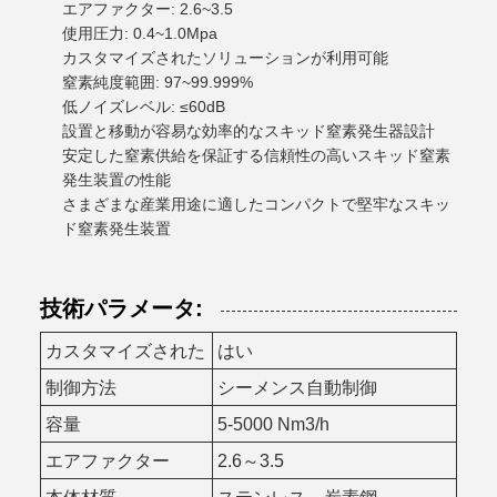
エアファクター: 2.6~3.5
使用圧力: 0.4~1.0Mpa
カスタマイズされたソリューションが利用可能
窒素純度範囲: 97~99.999%
低ノイズレベル: ≤60dB
設置と移動が容易な効率的なスキッド窒素発生器設計
安定した窒素供給を保証する信頼性の高いスキッド窒素
発生装置の性能
さまざまな産業用途に適したコンパクトで堅牢なスキッ
ド窒素発生装置
技術パラメータ:
カスタマイズされた
はい
制御方法
シーメンス自動制御
容量
5-5000 Nm3/h
エアファクター
2.6～3.5