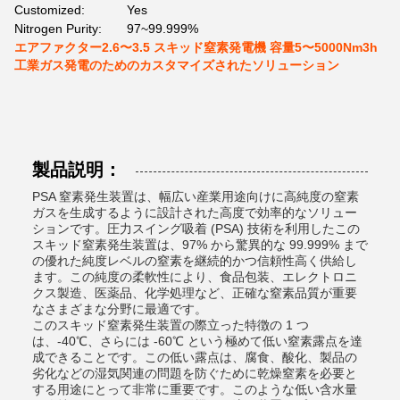
Customized:
Yes
Nitrogen Purity:
97~99.999%
エアファクター2.6〜3.5 スキッド窒素発電機 容量5〜5000Nm3h
工業ガス発電のためのカスタマイズされたソリューション
製品説明：
PSA 窒素発生装置は、幅広い産業用途向けに高純度の窒素
ガスを生成するように設計された高度で効率的なソリュー
ションです。圧力スイング吸着 (PSA) 技術を利用したこの
スキッド窒素発生装置は、97% から驚異的な 99.999% まで
の優れた純度レベルの窒素を継続的かつ信頼性高く供給し
ます。この純度の柔軟性により、食品包装、エレクトロニ
クス製造、医薬品、化学処理など、正確な窒素品質が重要
なさまざまな分野に最適です。
このスキッド窒素発生装置の際立った特徴の 1 つ
は、-40℃、さらには -60℃ という極めて低い窒素露点を達
成できることです。この低い露点は、腐食、酸化、製品の
劣化などの湿気関連の問題を防ぐために乾燥窒素を必要と
する用途にとって非常に重要です。このような低い含水量