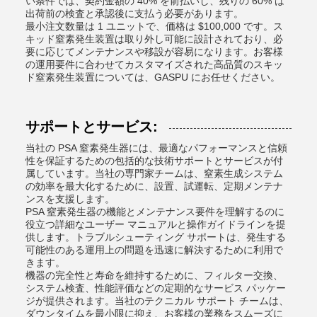
い条件では、契約金額の 40% を前払いし、残りの 60% は
出荷前の検査と承認後に支払う必要があります。
最小注文数量は 1 ユニットで、価格は $100,000 です。ス
キッド窒素発生装置は取り外し可能に設計されており、必
要に応じてメンテナンスや移設が容易になります。お客様
の運用要件に合わせてカスタマイズされた高品質のスキッ
ド窒素発生装置については、GASPU にお任せください。
サポートとサービス:
当社の PSA 窒素発生器には、最適なパフォーマンスと信頼
性を保証するための包括的な技術サポートとサービスが付
属しています。当社の専門家チームは、窒素生成システム
の効率を最大化するために、設置、試運転、定期メンテナ
ンスを支援します。
PSA 窒素発生器の機能とメンテナンス要件を理解するのに
役立つ詳細なユーザー マニュアルと操作ガイドラインを提
供します。トラブルシューティング サポートは、発生する
可能性のある運用上の問題を迅速に解決するために利用で
きます。
機器の完全性と寿命を維持するために、フィルター交換、
システム検査、性能評価などの定期的なサービス パッケー
ジが提供されます。当社のテクニカル サポート チームは、
ダウンタイムを最小限に抑え、お客様の業務をスムーズに