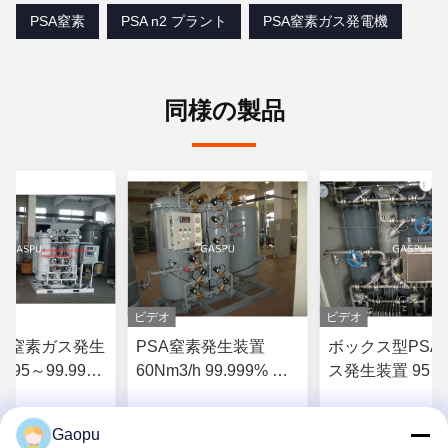
PSA窒素
PSA n2 プラント
PSA窒素ガス発電機
同様の製品
ビデオ
ビデオ
SA窒素ガス発生
PSA窒素発生装置
ボックス型PSA
95～99.99%
60Nm3/h 99.999% 純
ス発生装置 95～
～200SCFM
度 オンサイト
99.99% 純度 
ト工業用
Gaopu
 の 価格 を 入手
最高 の 価格 を 入手
最高 の 価格