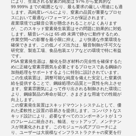
により、生成される窒素の純度は 97% から驚異的な
99.999% までの範囲となり、最も要求の厳しい用途にも適
します。高純度レベルにより、窒素の品質が重要なプロセ
スにおいて最適なパフォーマンスが保証されます。
産業環境では騒音公害が懸念されることがよくあります
が、このスキッド窒素発生装置はその問題に効果的に対処
します。騒音レベルは 65 dB 未満で静かに動作するため、
作業空間への影響を最小限に抑え、より快適な作業環境を
確保できます。この低ノイズ出力は、騒音制御が不可欠な
研究室、製造工場、食品包装エリアなどの環境で特に有益
です。
PSA 窒素発生器は、酸化を防ぎ材料の完全性を確保するた
めに正確な窒素雰囲気を必要とするプロセスである鋼線の
加熱処理をサポートするように特別に設計されています。
この生成装置は、調整可能な純度を備えた安定した窒素供
給を提供することで、鋼線処理の品質と一貫性を向上させ
ます。窒素雰囲気によって作り出される制御された環境に
より、鋼線製品の寿命が延び、さまざまな用途での性能が
向上します。
この窒素発生装置はスキッドマウントシステムとして、優
れた柔軟性と設置の容易さを提供します。コンパクトなス
キッド設計により、必要なすべてのコンポーネントが 1 つ
のフレームに統合され、輸送、セットアップ、メンテナン
スが簡素化されます。このモジュール式アプローチによ
り、ユーザーは大規模なインフラストラクチャの変更を行