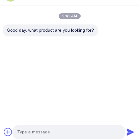
する
する
する
9:41 AM
Good day, what product are you looking for?
Suzhou Gaopu Ultra pure gas technology
Co.,Ltd
luyycn@163.com
0086-512-66610166
中華民国,蘇州新区,Zhongfeng街161号
中国 良質 PSA窒素発電機 提供者 著作権 2024-2026 Suzhou
Gaopu Ultra pure gas technology Co.,Ltd すべての権利は保
護されています.