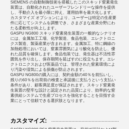
SIEMENS の自動制御技術を搭載したこのスキッド窒素発生
装置は、自動化されたユーザーフレンドリーな操作を提供
し、手動介入を最小限に抑え、運用効率を最大化します。
カスタマイズ オプションにより、ユーザーは特定の生産要
件に応じてシステムを調整でき、さまざまな産業分野にわ
たる柔軟性が向上します。
GASPU NG800 スキッド窒素発生装置の一般的なシナリオ
には、金属加工工場、化学製造、食品包装、エレクトロニ
クス製造、製薬産業が含まれます。金属加工、特に鋼線の
加熱処理においては、窒素雰囲気により酸化を防止し、優
れた品質を確保します。食品包装では、発生器は不活性雰
囲気を作り出し、保存期間を延ばすのに役立ちます。エレ
クトロニクスおよび医薬品では、管理された窒素環境によ
り汚染や湿気による損傷が防止されます。
GASPU NG800の購入には、契約金額の40％を前払いし、
残りの60％を出荷前の検査と承認後に支払うという支払い
条件があり、顧客満足度が保証されます。スキッド窒素発
生装置の堅牢な設計と認定された品質により、効率的な窒
素供給システムで生産プロセスを強化することを目指す企
業にとって信頼できる選択肢となります。
カスタマイズ: