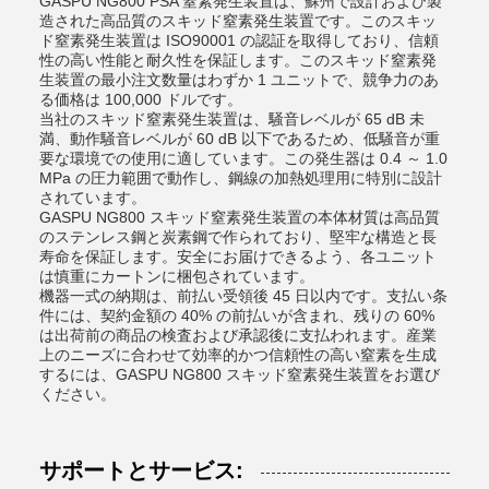
GASPU NG800 PSA 窒素発生装置は、蘇州で設計および製
造された高品質のスキッド窒素発生装置です。このスキッ
ド窒素発生装置は ISO90001 の認証を取得しており、信頼
性の高い性能と耐久性を保証します。このスキッド窒素発
生装置の最小注文数量はわずか 1 ユニットで、競争力のあ
る価格は 100,000 ドルです。
当社のスキッド窒素発生装置は、騒音レベルが 65 dB 未
満、動作騒音レベルが 60 dB 以下であるため、低騒音が重
要な環境での使用に適しています。この発生器は 0.4 ～ 1.0
MPa の圧力範囲で動作し、鋼線の加熱処理用に特別に設計
されています。
GASPU NG800 スキッド窒素発生装置の本体材質は高品質
のステンレス鋼と炭素鋼で作られており、堅牢な構造と長
寿命を保証します。安全にお届けできるよう、各ユニット
は慎重にカートンに梱包されています。
機器一式の納期は、前払い受領後 45 日以内です。支払い条
件には、契約金額の 40% の前払いが含まれ、残りの 60%
は出荷前の商品の検査および承認後に支払われます。産業
上のニーズに合わせて効率的かつ信頼性の高い窒素を生成
するには、GASPU NG800 スキッド窒素発生装置をお選び
ください。
サポートとサービス: