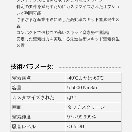
メンテナンスに便利な取り外し可能なデザイン
特定の要件を満たすためにカスタマイズされたオプショ
ンが利用可能
さまざまな産業用途に適した高効率スキッド窒素発生装
置
コンパクトで信頼性の高いスキッド窒素発生器設計
安定した窒素出力を実現する先進技術スキッド窒素発生
装置
技術パラメータ:
窒素露点
-40℃または-60℃
容量
5-5000 Nm3/h
カスタマイズされた
はい
画面
タッチスクリーン
窒素純度
97～99.999%
騒音レベル
< 65 DB