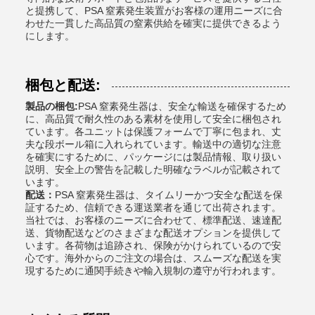
と提携して、PSA 窒素発生装置がお客様の運用ニーズに合
わせた一貫した高品質の窒素供給を確実に提供できるよう
にします。
梱包と配送:
製品の梱包:
PSA 窒素発生器は、安全な輸送を確保するため
に、高品質で耐久性のある素材を使用して安全に梱包され
ています。各ユニットは保護フォームで丁寧に包まれ、丈
夫な段ボール箱に入れられています。輸送中の適切な注意
を確実にするために、パッケージには製品情報、取り扱い
説明、安全上の警告を記載した明確なラベルが記載されて
います。
配送：
PSA 窒素発生器は、タイムリーかつ安全な配送を保
証するため、信頼できる運送業者を通じて出荷されます。
当社では、お客様のニーズに合わせて、標準配送、速達配
送、貨物配送などのさまざまな配送オプションを提供して
います。各荷物は追跡され、保険がかけられているので安
心です。海外からのご注文の場合は、スムーズな配送を実
現するために通関手続きや輸入規制の遵守が行われます。