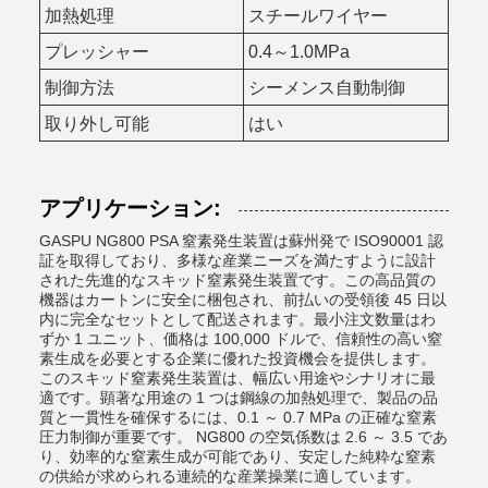
加熱処理
スチールワイヤー
プレッシャー
0.4～1.0MPa
制御方法
シーメンス自動制御
取り外し可能
はい
アプリケーション:
GASPU NG800 PSA 窒素発生装置は蘇州発で ISO90001 認
証を取得しており、多様な産業ニーズを満たすように設計
された先進的なスキッド窒素発生装置です。この高品質の
機器はカートンに安全に梱包され、前払いの受領後 45 日以
内に完全なセットとして配送されます。最小注文数量はわ
ずか 1 ユニット、価格は 100,000 ドルで、信頼性の高い窒
素生成を必要とする企業に優れた投資機会を提供します。
このスキッド窒素発生装置は、幅広い用途やシナリオに最
適です。顕著な用途の 1 つは鋼線の加熱処理で、製品の品
質と一貫性を確保するには、0.1 ～ 0.7 MPa の正確な窒素
圧力制御が重要です。 NG800 の空気係数は 2.6 ～ 3.5 であ
り、効率的な窒素生成が可能であり、安定した純粋な窒素
の供給が求められる連続的な産業操業に適しています。