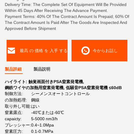
Delivery Time: The Complete Set Of Equipment Will Be Provided
Within 45 Days After Receiving The Advance Payment.
Payment Terms: 40% Of The Contract Amount Is Prepaid; 60% Of
The Contract Amount Is Paid After The Goods Are Inspected And
Approved Before Shipment
最高 の 価格 を 入手 する
今からお話し
製品詳細
製品説明
ハイライト:
触覚画面付きPSA窒素発電機
,
鋼鉄ワイヤの加熱用窒素発電機
,
低騒音PSA窒素発電機 ≤60dB
制御方法:
シーメンスオートコントロール
の加熱処理:
鋼線
取り外し可能:
はい
窒素露点:
-40℃または-60℃
capaicty:
5-5000 nm3/h
プレッシャー:
0.4~1.0Mpa
窒素圧力:
0.1-0.7MPa