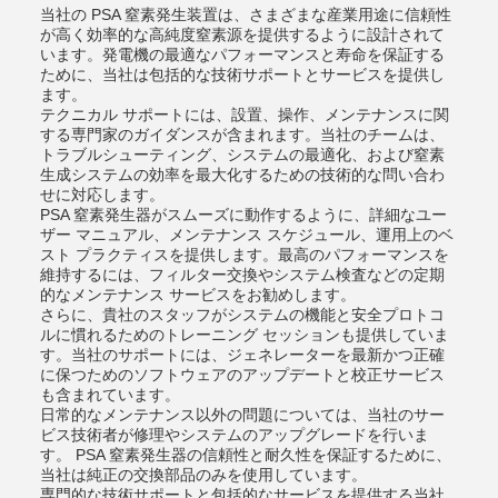
当社の PSA 窒素発生装置は、さまざまな産業用途に信頼性
が高く効率的な高純度窒素源を提供するように設計されて
います。発電機の最適なパフォーマンスと寿命を保証する
ために、当社は包括的な技術サポートとサービスを提供し
ます。
テクニカル サポートには、設置、操作、メンテナンスに関
する専門家のガイダンスが含まれます。当社のチームは、
トラブルシューティング、システムの最適化、および窒素
生成システムの効率を最大化するための技術的な問い合わ
せに対応します。
PSA 窒素発生器がスムーズに動作するように、詳細なユー
ザー マニュアル、メンテナンス スケジュール、運用上のベ
スト プラクティスを提供します。最高のパフォーマンスを
維持するには、フィルター交換やシステム検査などの定期
的なメンテナンス サービスをお勧めします。
さらに、貴社のスタッフがシステムの機能と安全プロトコ
ルに慣れるためのトレーニング セッションも提供していま
す。当社のサポートには、ジェネレーターを最新かつ正確
に保つためのソフトウェアのアップデートと校正サービス
も含まれています。
日常的なメンテナンス以外の問題については、当社のサー
ビス技術者が修理やシステムのアップグレードを行いま
す。 PSA 窒素発生器の信頼性と耐久性を保証するために、
当社は純正の交換部品のみを使用しています。
専門的な技術サポートと包括的なサービスを提供する当社