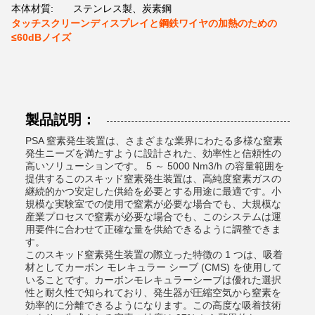
本体材質:
ステンレス製、炭素鋼
タッチスクリーンディスプレイと鋼鉄ワイヤの加熱のための
≤60dBノイズ
製品説明：
PSA 窒素発生装置は、さまざまな業界にわたる多様な窒素
発生ニーズを満たすように設計された、効率性と信頼性の
高いソリューションです。 5 ～ 5000 Nm3/h の容量範囲を
提供するこのスキッド窒素発生装置は、高純度窒素ガスの
継続的かつ安定した供給を必要とする用途に最適です。小
規模な実験室での使用で窒素が必要な場合でも、大規模な
産業プロセスで窒素が必要な場合でも、このシステムは運
用要件に合わせて正確な量を供給できるように調整できま
す。
このスキッド窒素発生装置の際立った特徴の 1 つは、吸着
材としてカーボン モレキュラー シーブ (CMS) を使用して
いることです。カーボンモレキュラーシーブは優れた選択
性と耐久性で知られており、発生器が圧縮空気から窒素を
効率的に分離できるようになります。この高度な吸着技術