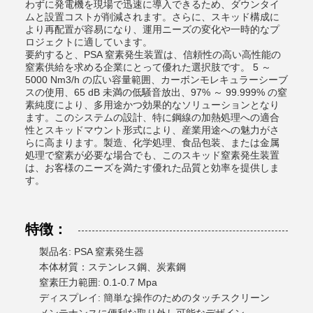
わずに発電機を現場で迅速に導入できるため、ダウンタイ
ムと設置コストが削減されます。さらに、スキッド構成に
より再配置が容易になり、運用ニーズの変化や一時的なプ
ロジェクトに適しています。
要約すると、PSA 窒素発生装置は、信頼性の高い高性能の
窒素供給を求める企業にとって優れた選択肢です。 5 ～
5000 Nm3/h の広い容量範囲、カーボンモレキュラーシーブ
スの使用、65 dB 未満の低騒音放出、97% ～ 99.999% の窒
素純度により、多用途かつ効果的なソリューションとなり
ます。このシステムの設計、特に鋼線の加熱処理への適合
性とスキッドマウント形式により、産業用途への魅力がさ
らに高まります。製造、化学処理、食品包装、または金属
処理で窒素が必要な場合でも、このスキッド窒素発生装置
は、お客様のニーズを満たす優れた品質と効率を提供しま
す。
特徴：
製品名: PSA 窒素発生器
本体材質：ステンレス鋼、炭素鋼
窒素圧力範囲: 0.1-0.7 Mpa
ディスプレイ: 簡単な操作のためのタッチスクリーン