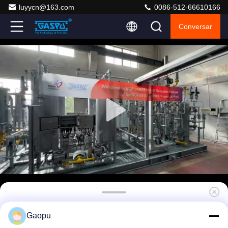
luyycn@163.com
0086-512-66610166
Conversar
Gerador de nitrogénio PSA para
Gaopu
armazenamento de grãos 200Nm3/h