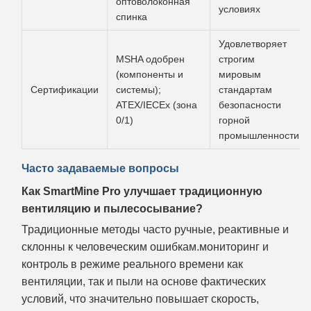
оптоволоконная
условиях
спинка
Удовлетворяет
MSHA одобрен
строгим
(компоненты и
мировым
Сертификации
системы);
стандартам
ATEX/IECEx (зона
безопасности
0/1)
горной
промышленности
Часто задаваемые вопросы
Как SmartMine Pro улучшает традиционную
вентиляцию и пылесосывание?
Традиционные методы часто ручные, реактивные и
склонны к человеческим ошибкам.мониторинг и
контроль в режиме реального времени как
вентиляции, так и пыли на основе фактических
условий, что значительно повышает скорость,