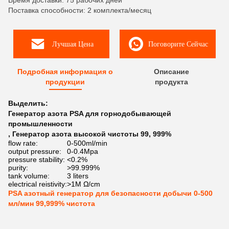
Время доставки: 75 рабочих дней
Поставка способности: 2 комплекта/месяц
Лучшая Цена
Поговорите Сейчас
Подробная информация о
Описание
продукции
продукта
Выделить:
Генератор азота PSA для горнодобывающей
промышленности
,
Генератор азота высокой чистоты 99
,
999%
flow rate:
0-500ml/min
output pressure:
0-0.4Mpa
pressure stability:
<0.2%
purity:
>99.999%
tank volume:
3 liters
electrical reistivity:
>1M Ω/cm
PSA азотный генератор для безопасности добычи 0-500
мл/мин 99,999% чистота