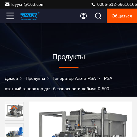
luyycn@163.com
0086-512-66610166
Общаться
Продукты
Домой
>
Продукты
>
Генератор Азота PSA
>
PSA
азотный генератор для безопасности добычи 0-500
мл/мин 99,999% чистота