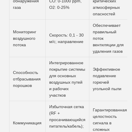
обнаружения
CO: 0-1000 ppm,
критических
газа
O2: 0-25%
атмосферных
опасностей
Обеспечивает
Мониторинг
правильный
Скорость: 0,1 - 30
воздушного
поток
м/с; направление
потока
вентиляции для
удаления газов
Интегрированное
покрытие системы
Эффективное
Способность
для основных
подавление
отбрасывания
воздушных путей
горючей
порошков
и рабочих
угольной пыли
участков
Избыточная сетка
Гарантированная
(RF +
целостность
просачивающийся
Коммуникация
сигнала в
питатель/кабель);
сложных