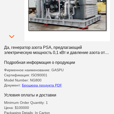
Да, генератор азота PSA, предлагающий
электрическую мощность 0,1 кВт и давление азота от
0,15 до 1,0 МПа, предназначенный для выработки
Подробная информация о продукции
азота
Фирменное наименование: GASPU
Сертификация: ISO90001
Model Number: NG800
Документ:
Брошюра продукта PDF
Условия оплаты и доставки
Minimum Order Quantity: 1
Цена: $100000
Packaging Details: In Carton