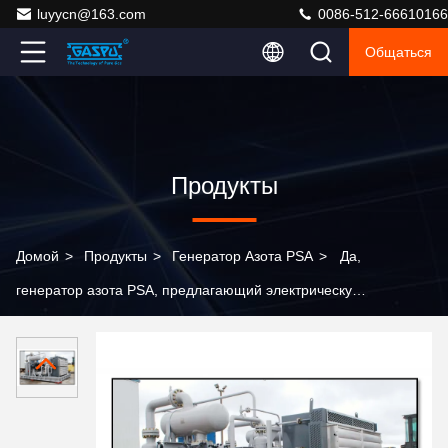
luyycn@163.com
0086-512-66610166
Общаться
Продукты
Домой
>
Продукты
>
Генератор Азота PSA
>
Да,
генератор азота PSA, предлагающий электрическую
мощность 0,1 кВт и давление азота от 0,15 до 1,0
МПа, предназначенный для выработки азота