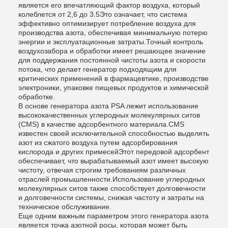
является его впечатляющий фактор воздуха, который
колеблется от 2,6 до 3.5Это означает, что система
эффективно оптимизирует потребление воздуха для
производства азота, обеспечивая минимальную потерю
энергии и эксплуатационные затраты.Точный контроль
воздухозабора и обработки имеет решающее значение
для поддержания постоянной чистоты азота и скорости
потока, что делает генератор подходящим для
критических применений в фармацевтике, производстве
электроники, упаковке пищевых продуктов и химической
обработке.
В основе генератора азота PSA лежит использование
высококачественных углеродных молекулярных ситов
(CMS) в качестве адсорбентного материала.CMS
известен своей исключительной способностью выделять
азот из сжатого воздуха путем адсорбирования
кислорода и других примесейЭтот передовой адсорбент
обеспечивает, что вырабатываемый азот имеет высокую
чистоту, отвечая строгим требованиям различных
отраслей промышленности.Использование углеродных
молекулярных ситов также способствует долговечности
и долговечности системы, снижая частоту и затраты на
техническое обслуживание.
Еще одним важным параметром этого генератора азота
является точка азотной росы, которая может быть