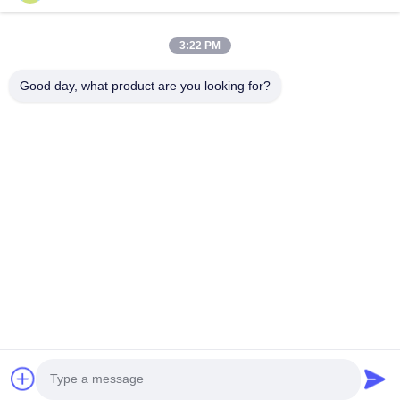
3:22 PM
Good day, what product are you looking for?
Suzhou Gaopu Ultra pure gas technology
Co.,Ltd
luyycn@163.com
0086-512-66610166
No161 улица Чжунфэн, новый район Сучжоу, Сучжоу,
КНР
Китай Хорошее качество Генератор азота PSA
Доставщик. 2024-2026 Suzhou Gaopu Ultra pure gas
technology Co.,Ltd Все права защищены.