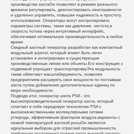
производства азотаОн позволяет в режиме реального
времени регулировать, диагностировать неисправности
и удаленно управлять, повышая надежность и простоту
использования. Операторы могут контролировать
параметры системы, такие как давление, чистота,и
скорость потока через интуитивный интерфейс,
обеспечивая оптимальную производительность в любое
время.
Скидный азотный генератор разработан как компактный
модульный агрегат, который может быть легко
установлен и интегрирован в существующие
производственные линии или объекты.Его конструкция с
подвижкой упрощает транспортировкуЭта модульность
также облегчает масштабируемость, позволяя
предприятиям расширять свои мощности по поставкам
азота путем добавления дополнительных единиц по
мере необходимости.
Подводя итог, генератор азота PSA - это
высокопроизводительный генератор азота, который
сочетает в себе передовую технологию PSA с
высококачественными молекулярными ситами
углерода, эффективным фактором воздуха,варианты с
низкой температурой азотной росыОн является
идеальным выбором для отраслей промышленности,
требующих постоянного подачи азота высокой чистоты