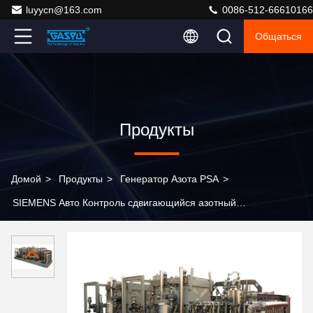
luyycn@163.com
0086-512-66610166
Общаться
Продукты
Домой
>
Продукты
>
Генератор Азота PSA
>
SIEMENS Авто Контроль сдвигающийся азотный
генератор с чистотой азота от 97 до 99999 процентов
система подачи азота