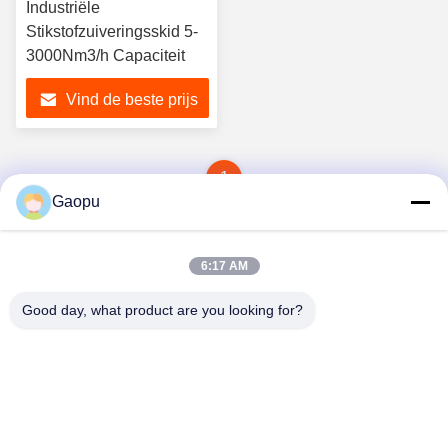
Industriële
Stikstofzuiveringsskid 5-
3000Nm3/h Capaciteit
Vind de beste prijs
1
Gaopu
6:17 AM
Good day, what product are you looking for?
Suzhou Gaopu Ultra pure gas technology
Co.,Ltd
luyycn@163.com
0086-512-66610166