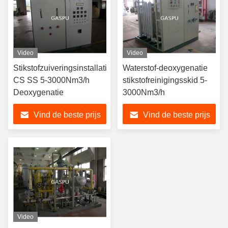
Video
Video
Stikstofzuiveringsinstallatie
Waterstof-deoxygenatie
CS SS 5-3000Nm3/h
stikstofreinigingsskid 5-
Deoxygenatie
3000Nm3/h
Vind de beste prijs
Vind de beste prijs
Video