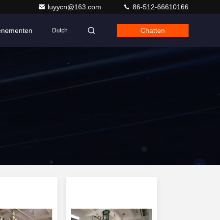
luyycn@163.com
86-512-66610166
enementen
Chatten
Dutch
d