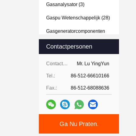
Gasanalysator
(3)
Gaspu Wetenschappelijk
(28)
Gasgeneratorcomponenten
(2)
Contactpersonen
Biogas Membraansysteem
(1)
Contactpersonen:
Mr. Lu YingYun
Tel.:
86-512-66610166
Fax.:
86-512-68088636
Ga Nu Praten.