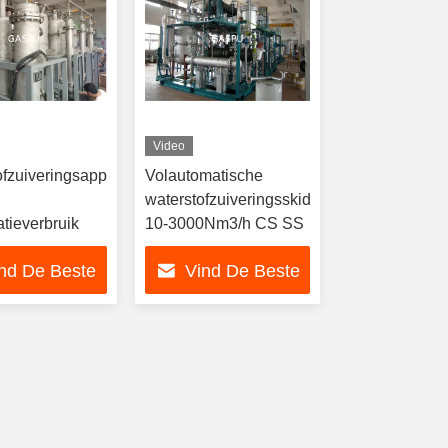
Video
ofzuiveringsapparatuur
Volautomatische
waterstofzuiveringsskid
tieverbruik
10-3000Nm3/h CS SS
nd De Beste
Vind De Beste
Prijs
Prijs