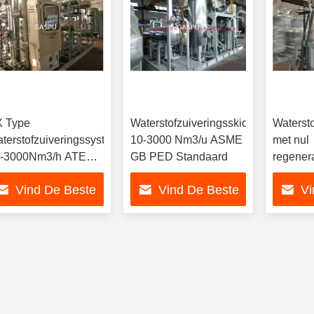
 Type
Waterstofzuiveringsskid
Waterst
terstofzuiveringssysteem
10-3000 Nm3/u ASME
met nul
-3000Nm3/h ATEX
GB PED Standaard
regenera
C GB
Vind De Beste
Vind De Beste
Vi
Prijs
Prijs