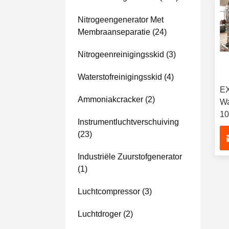
Nitrogeengenerator Met
Membraanseparatie
(24)
Nitrogeenreinigingsskid
(3)
Waterstofreinigingsskid
(4)
EX
Ammoniakcracker
(2)
Wa
10
Instrumentluchtverschuiving
IE
(23)
Industriële Zuurstofgenerator
(1)
Luchtcompressor
(3)
Luchtdroger
(2)