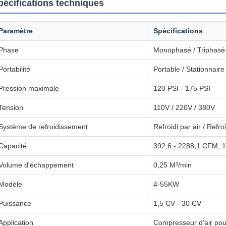
pécifications techniques
Paramètre
Spécifications
Phase
Monophasé / Triphasé
Portabilité
Portable / Stationnaire
Pression maximale
120 PSI - 175 PSI
Tension
110V / 220V / 380V
Système de refroidissement
Refroidi par air / Refro
Capacité
392,6 - 2288,1 CFM, 1
Volume d'échappement
0,25 M³/min
Modèle
4-55KW
Puissance
1,5 CV - 30 CV
Application
Compresseur d'air pou