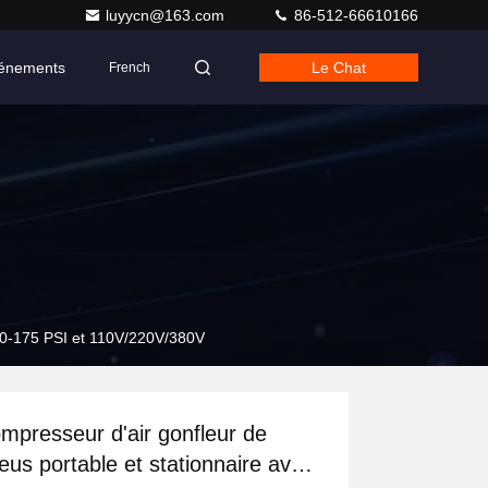
luyycn@163.com
86-512-66610166
énements
Le Chat
French
120-175 PSI et 110V/220V/380V
mpresseur d'air gonfleur de
eus portable et stationnaire avec