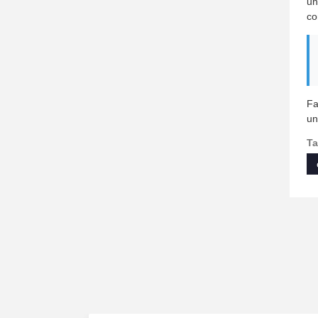
un
co
Fa
un
Ta