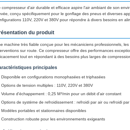
 compresseur d'air durable et efficace aspire l'air ambiant de son envi
evée, conçu spécifiquement pour le gonflage des pneus et diverses app
nfigurations 110V, 220V et 380V pour répondre à divers besoins en alim
résentation du produit
e machine très fiable conçue pour les mécaniciens professionnels, les e
terventions sur route. Ce compresseur offre des performances exceptio
ficacement tout en répondant à des besoins plus larges de compression d
ractéristiques principales
Disponible en configurations monophasées et triphasées
Options de tension multiples : 110V, 220V et 380V
Volume d'échappement : 0,25 M³/min pour un débit d'air constant
Options de système de refroidissement : refroidi par air ou refroidi pa
Modèles portables et stationnaires disponibles
Construction robuste pour les environnements exigeants