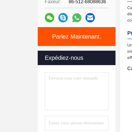
Faxeur:
86-512-68088636
Ce
él
co
P
Parlez Maintenant.
Un
in
Expédiez-nous
ef
Ca