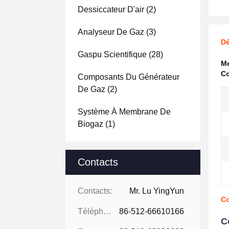
Dessiccateur D'air
(2)
Analyseur De Gaz
(3)
Dé
Gaspu Scientifique
(28)
Me
Co
Composants Du Générateur
De Gaz
(2)
Système À Membrane De
Biogaz
(1)
Contacts
Contacts:
Mr. Lu YingYun
Co
Téléphone:
86-512-66610166
C