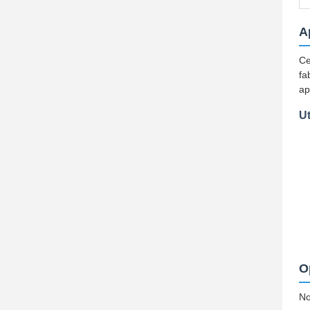
A
Ce
fa
ap
Ut
O
No