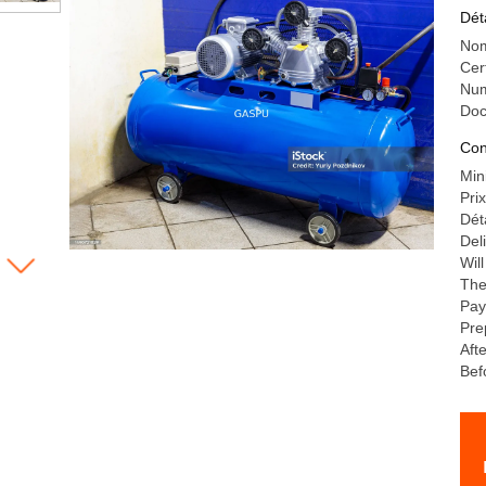
12
Dét
Nom
Cer
Num
Do
Con
Min
Pri
Dét
Del
Wil
The
Pay
Pre
Aft
Bef