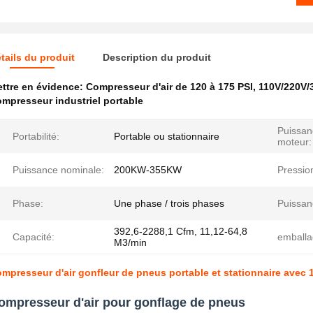
tails du produit
Description du produit
ttre en évidence:
Compresseur d'air de 120 à 175 PSI
,
110V/220V/
mpresseur industriel portable
Puissan
Portabilité:
Portable ou stationnaire
moteur:
Puissance nominale:
200KW-355KW
Pressio
Phase:
Une phase / trois phases
Puissan
392,6-2288,1 Cfm, 11,12-64,8
Capacité:
emballa
M3/min
mpresseur d'air gonfleur de pneus portable et stationnaire avec 
ompresseur d'air pour gonflage de pneus