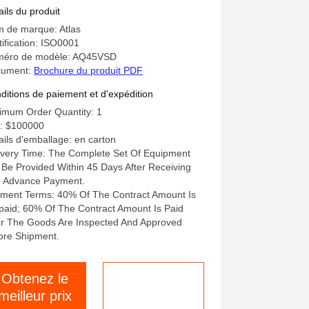
0-175 PSI et 110V/220V/380V
ails du produit
 de marque: Atlas
tification: ISO0001
éro de modèle: AQ45VSD
cument:
Brochure du produit PDF
ditions de paiement et d'expédition
imum Order Quantity: 1
x: $100000
ails d'emballage: en carton
ivery Time: The Complete Set Of Equipment
l Be Provided Within 45 Days After Receiving
 Advance Payment.
ment Terms: 40% Of The Contract Amount Is
paid; 60% Of The Contract Amount Is Paid
er The Goods Are Inspected And Approved
ore Shipment.
Obtenez le
Parlez
meilleur prix
maintenant.