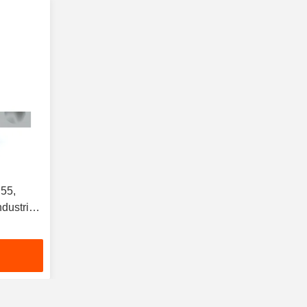
P55,
dustriel