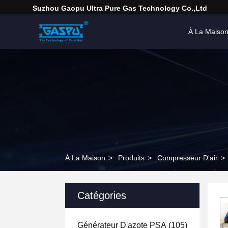
Suzhou Gaopu Ultra Pure Gas Technology Co.,Ltd
À La Maiso
À La Maison
>
Produits
>
Compresseur D'air
>
Catégories
Générateur D'azote PSA
(105)