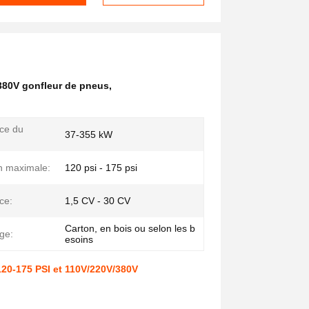
380V gonfleur de pneus
,
ce du
37-355 kW
n maximale:
120 psi - 175 psi
ce:
1,5 CV - 30 CV
Carton, en bois ou selon les b
ge:
esoins
120-175 PSI et 110V/220V/380V