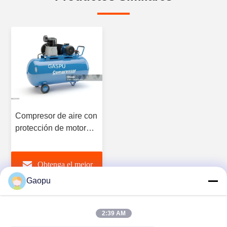
Compresor de aire con
protección de motor
IP55 de 37kW a
355kW para uso
Obtenga el mejor
industrial portátil y
estacionario
Gaopu
precio
2:39 AM