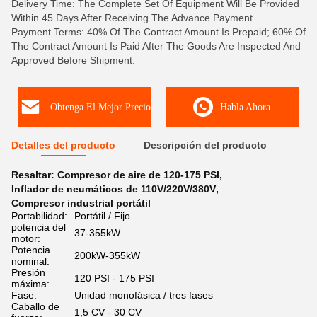
Delivery Time: The Complete Set Of Equipment Will Be Provided
Within 45 Days After Receiving The Advance Payment.
Payment Terms: 40% Of The Contract Amount Is Prepaid; 60% Of
The Contract Amount Is Paid After The Goods Are Inspected And
Approved Before Shipment.
Obtenga El Mejor Precio
Habla Ahora.
Detalles del producto
Descripción del producto
Resaltar:
Compresor de aire de 120-175 PSI
,
Inflador de neumáticos de 110V/220V/380V
,
Compresor industrial portátil
Portabilidad:
Portátil / Fijo
potencia del
37-355kW
motor:
Potencia
200kW-355kW
nominal:
Presión
120 PSI - 175 PSI
máxima:
Fase:
Unidad monofásica / tres fases
Caballo de
1,5 CV - 30 CV