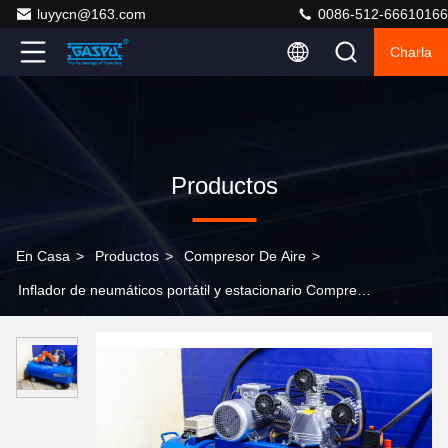
luyycn@163.com
0086-512-66610166
Charla
Productos
En Casa
>
Productos
>
Compresor De Aire
>
Inflador de neumáticos portátil y estacionario Compresor
de aire con 120-175 PSI y opciones de 110V/220V/380V