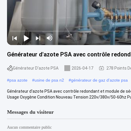
Générateur d'azote PSA avec contrôle redonda
Générateur D'azote PSA
2026-04-17
278 Points D
#
psa azote
#
usine de psa n2
#
générateur de gaz d'azote psa
Générateur d'azote PSA avec contrôle redondant et module de sécu
Usage Oxygène Condition Nouveau Tension 220v/380v/50-60hz Pur
Messages du visiteur
Aucun commentaire public