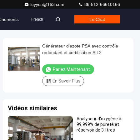
luyycn@163.com
86-512-66610166
énements
Le Chat
French
Générateur d'azote PSA avec contrôle
redondant et certification SIL2
Parlez Maintenant.
En Savoir Plus
Vidéos similaires
Analyseur d'oxygène à
99,999% de pureté et
réservoir de 3 litres