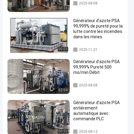
Générateur d'azote PSA
2025-08-08
00:32
Générateur d'azote PSA
99,999% de pureté pour la
lutte contre les incendies
dans les mines
Générateur d'azote PSA
00:03
2025-11-21
Générateur d'azote PSA
99,999% Pureté 500
mo/min Débit
Générateur d'azote PSA
2025-08-08
02:04
Générateur d'azote PSA
entièrement
automatique avec
commande PLC
Générateur d'azote PSA
00:52
2025-08-13