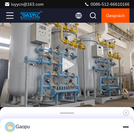
luyycn@163.com
0086-512-66610166
Gespräch
PSA-Stickstoffgenerator mit Redundant
Gaopu
Control und SIL2-Zertifizierung