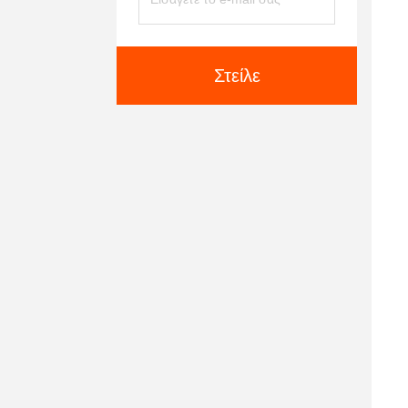
Στείλε