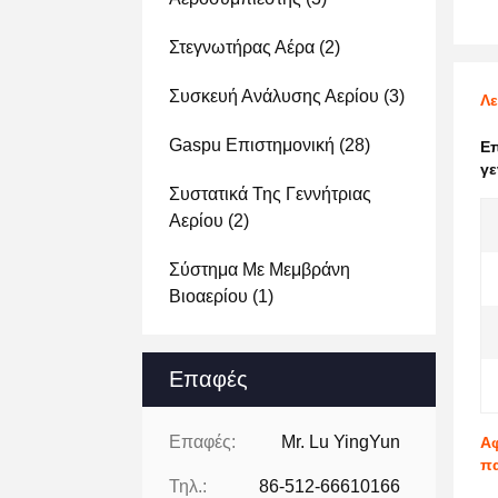
Στεγνωτήρας Αέρα
(2)
Συσκευή Ανάλυσης Αερίου
(3)
Λε
Gaspu Επιστημονική
(28)
Ε
γε
Συστατικά Της Γεννήτριας
Αερίου
(2)
Σύστημα Με Μεμβράνη
Βιοαερίου
(1)
Επαφές
Επαφές:
Mr. Lu YingYun
Αφ
πα
Τηλ.:
86-512-66610166