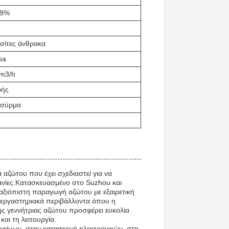
99%
 σίτες άνθρακα
pa
m3/h
φής
 σύρμα
αζώτου που έχει σχεδιαστεί για να
χανίες.Κατασκευασμένο στο Suzhou και
αξιόπιστη παραγωγή αζώτου με εξαιρετική
α εργαστηριακά περιβάλλοντα όπου η
ς γεννήτριας αζώτου προσφέρει ευκολία
αι τη λειτουργία.
οφίμων, στην κατασκευή ηλεκτρονικών, στη