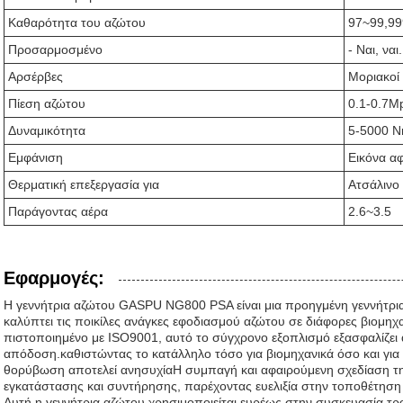
Καθαρότητα του αζώτου
97~99,9
Προσαρμοσμένο
- Ναι, ναι.
Αρσέρβες
Μοριακοί
Πίεση αζώτου
0.1-0.7M
Δυναμικότητα
5-5000 N
Εμφάνιση
Εικόνα α
Θερματική επεξεργασία για
Ατσάλινο
Παράγοντας αέρα
2.6~3.5
Εφαρμογές:
Η γεννήτρια αζώτου GASPU NG800 PSA είναι μια προηγμένη γεννήτρια 
καλύπτει τις ποικίλες ανάγκες εφοδιασμού αζώτου σε διάφορες βιομη
πιστοποιημένο με ISO9001, αυτό το σύγχρονο εξοπλισμό εξασφαλίζει 
απόδοση.καθιστώντας το κατάλληλο τόσο για βιομηχανικά όσο και γι
θορύβωση αποτελεί ανησυχίαΗ συμπαγή και αφαιρούμενη σχεδίαση τη
εγκατάστασης και συντήρησης, παρέχοντας ευελιξία στην τοποθέτηση κ
Αυτή η γεννήτρια αζώτου χρησιμοποιείται ευρέως στην συσκευασία τρ