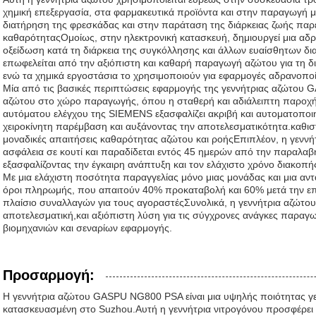
χημική επεξεργασία, στα φαρμακευτικά προϊόντα και στην παραγωγή 
διατήρηση της φρεσκάδας και στην παράταση της διάρκειας ζωής πα
καθαρότηταςΟμοίως, στην ηλεκτρονική κατασκευή, δημιουργεί μια αδρ
οξείδωση κατά τη διάρκεια της συγκόλλησης και άλλων ευαίσθητων δι
επωφελείται από την αξιόπιστη και καθαρή παραγωγή αζώτου για τη δ
ενώ τα χημικά εργοστάσια το χρησιμοποιούν για εφαρμογές αδρανοπο
Μία από τις βασικές περιπτώσεις εφαρμογής της γεννήτριας αζώτου
αζώτου στο χώρο παραγωγής, όπου η σταθερή και αδιάλειπτη παροχή 
αυτόματου ελέγχου της SIEMENS εξασφαλίζει ακριβή και αυτοματοποιη
χειροκίνητη παρέμβαση και αυξάνοντας την αποτελεσματικότητα.καθιστ
μοναδικές απαιτήσεις καθαρότητας αζώτου και ροήςΕπιπλέον, η γεννή
ασφάλεια σε κουτί και παραδίδεται εντός 45 ημερών από την παραλα
εξασφαλίζοντας την έγκαιρη ανάπτυξη και τον ελάχιστο χρόνο διακοπή
Με μια ελάχιστη ποσότητα παραγγελίας μόνο μιας μονάδας και μια αν
όροι πληρωμής, που απαιτούν 40% προκαταβολή και 60% μετά την επ
πλαίσιο συναλλαγών για τους αγοραστέςΣυνολικά, η γεννήτρια αζώτ
αποτελεσματική,και αξιόπιστη λύση για τις σύγχρονες ανάγκες παραγ
βιομηχανιών και σεναρίων εφαρμογής.
Προσαρμογή:
Η γεννήτρια αζώτου GASPU NG800 PSA είναι μια υψηλής ποιότητας γε
κατασκευασμένη στο Suzhou.Αυτή η γεννήτρια νιτρογόνου προσφέρει 