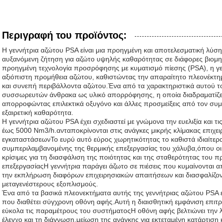
Περιγραφή του προϊόντος:
Η γεννήτρια αζώτου PSA είναι μια προηγμένη και αποτελεσματική λύση 
αυξανόμενη ζήτηση για αζώτο υψηλής καθαρότητας σε διάφορες βιομ
προηγμένη τεχνολογία προσρόφησης με κυματισμό πίεσης (PSA), η γεν
αξιόπιστη προμήθεια αζώτου, καθιστώντας την απαραίτητο πλεονέκτημ
και συνεπή περιβάλλοντα αζώτου.Ένα από τα χαρακτηριστικά αυτού το
συσσωρευτών άνθρακα ως υλικό απορρόφησης, η οποία διαδραματίζει 
απορροφώντας επιλεκτικά οξυγόνο και άλλες προσμείξεις από τον συμ
εξαιρετική καθαρότητα.
Η γεννήτρια αζώτου PSA έχει σχεδιαστεί με γνώμονα την ευελιξία και τι
έως 5000 Nm3/h.ανταποκρίνονται στις ανάγκες μικρής κλίμακας επιχε
εγκαταστάσεωνΤο ευρύ αυτό εύρος χωρητικότητας το καθιστά ιδιαίτερ
συμπεριλαμβανομένης της θερμικής επεξεργασίας του χάλυβα,όπου οι 
κρίσιμες για τη διασφάλιση της ποιότητας και της σταθερότητας του πρ
επεξεργασίαςΗ γεννήτρια παράγει άζωτο σε πιέσεις που κυμαίνονται α
την εκπλήρωση διαφόρων επιχειρησιακών απαιτήσεων και διασφαλίζον
μεταγενέστερους εξοπλισμούς.
Ένα από τα βασικά πλεονεκτήματα αυτής της γεννήτριας αζώτου PSA εί
που διαθέτει σύγχρονη οθόνη αφής.Αυτή η διαισθητική εμφάνιση επιτ
εύκολα τις παραμέτρους του συστήματοςΗ οθόνη αφής βελτιώνει την
έλεγχο και τη διάγνωση,μείωση της ανάγκης για εκτεταμένη κατάρτιση