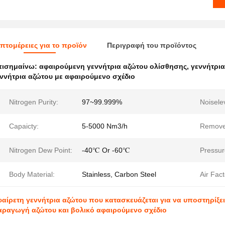
πτομέρειες για το προϊόν
Περιγραφή του προϊόντος
πισημαίνω:
αφαιρούμενη γεννήτρια αζώτου ολίσθησης
,
γεννήτρια
ννήτρια αζώτου με αφαιρούμενο σχέδιο
Nitrogen Purity:
97~99.999%
Noisele
Capaicty:
5-5000 Nm3/h
Remove
Nitrogen Dew Point:
-40℃ Or -60℃
Pressur
Body Material:
Stainless, Carbon Steel
Air Fact
αίρετη γεννήτρια αζώτου που κατασκευάζεται για να υποστηρίξε
ραγωγή αζώτου και βολικό αφαιρούμενο σχέδιο