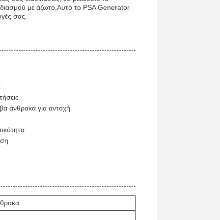
φοδιασμού με άζωτο,Αυτό το PSA Generator
ογές σας.
α
τήσεις
βα άνθρακα για αντοχή
τικότητα
ηση
νθρακα