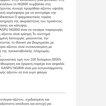
μετάλλων.το NG800 συμβάλλει στη
ρέχοντας συνεχή προμήθεια αζώτου υψηλής
ανή ατμόσφαιρα για να αποτρέψει την
αδικασιών.Ο φαρμακευτικός τομέας
ιατήρηση της ακεραιότητας του προϊόντος,
ίησης και κάλυψης.
 GASPU NG800 είναι σε σενάρια παραγωγής
αζώτου είναι κρίσιμη.Το σύστημα
μένη λειτουργία, μειώνοντας την
ώντας το ιδανικό για βιομηχανίες με
τρια αζώτου είναι συσκευασμένη με
βή της προκαταβολικής πληρωμής,
ς.
ταγωνιστική τιμή των 100 δολαρίων,000Οι
ιθεώρηση και έγκριση,παρέχει ένα ασφαλές
ου GASPU NG800 είναι μια ευπροσάρμοστη,
ωγής αζώτου σε ένα ευρύ φάσμα
ννήτρια αζώτου, σχεδιασμένη και
αξιόπιστη απόδοση και αντοχή για