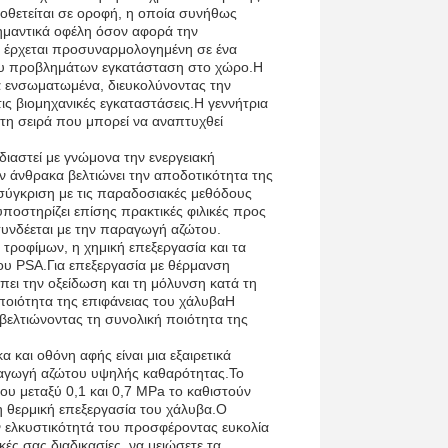
οθετείται σε οροφή, η οποία συνήθως
ημαντικά οφέλη όσον αφορά την
ση έρχεται προσυναρμολογημένη σε ένα
νευ προβλημάτων εγκατάσταση στο χώρο.Η
λά ενσωματωμένα, διευκολύνοντας την
ς βιομηχανικές εγκαταστάσεις.Η γεννήτρια
 στη σειρά που μπορεί να αναπτυχθεί
διαστεί με γνώμονα την ενεργειακή
 άνθρακα βελτιώνει την αποδοτικότητα της
ύγκριση με τις παραδοσιακές μεθόδους
υποστηρίζει επίσης πρακτικές φιλικές προς
υνδέεται με την παραγωγή αζώτου.
 τροφίμων, η χημική επεξεργασία και τα
του PSA.Για επεξεργασία με θέρμανση
ει την οξείδωση και τη μόλυνση κατά τη
ν ποιότητα της επιφάνειας του χάλυβαΗ
βελτιώνοντας τη συνολική ποιότητα της
και οθόνη αφής είναι μια εξαιρετικά
αραγωγή αζώτου υψηλής καθαρότητας.Το
ου μεταξύ 0,1 και 0,7 MPa το καθιστούν
η θερμική επεξεργασία του χάλυβα.Ο
ν ελκυστικότητά του προσφέροντας ευκολία
κές σας διαδικασίες, να μειώσετε τα