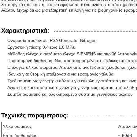
λειτουργικά σας κόστη, είτε να εφαρμόσετε ένα αξιόπιστο σύστημα ε
Αζώτου ξεχωρίζει ως μια εξαιρετική επιλογή για τις βιομηχανικές εφαρμ
Χαρακτηριστικά:
Ονομασία προϊόντος: PSA Generator Nitrogen
Εργασιακή πίεση: 0,4 έως 1,0 MPa
Μέθοδος ελέγχου: αυτόματο έλεγχο SIEMENS για ακριβή λειτουργί
Προσαρμογή διαθέσιμη: Ναι, προσαρμοσμένη στις ειδικές σας απαι
Επιλογές υλικού σώματος: Ατσάλι από ανοξείδωτο χάλυβα και χάλυ
Ιδανικό για: θερμική επεξεργασία για εφαρμογές χάλυβα
Σχεδιασμένη ως γεννήτρια αζώτου για εύκολη εγκατάσταση και κινη
Αξιόπιστη και αποδοτική τεχνολογία γεννήσεως αζώτου από ολίσθ
Συμπληρωματικό και ολοκληρωμένο σύστημα γεννήσεως αζώτου
Τεχνικές παραμέτρους:
Υλικό σώματος
Ατσάλι ά
Επίπεδο θορύβου
≤ 60dB