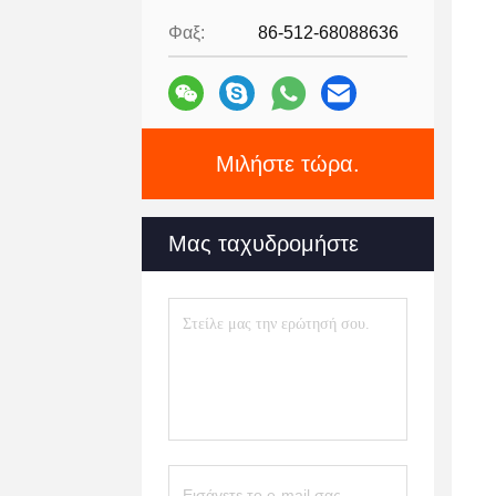
Φαξ:
86-512-68088636
Μιλήστε τώρα.
Μας ταχυδρομήστε