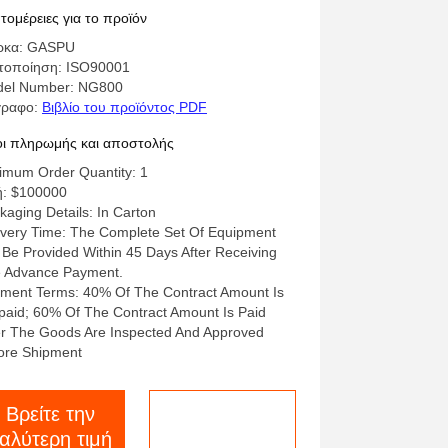
 θεραπεία θέρμανσης χάλυβα με
τομέρειες για το προϊόν
ραγωγή αζώτου και βολικό
ρκα: GASPU
αιρούμενο σχέδιο
τοποίηση: ISO90001
el Number: NG800
γραφο:
Βιβλίο του προϊόντος PDF
ι πληρωμής και αποστολής
imum Order Quantity: 1
ή: $100000
kaging Details: In Carton
ivery Time: The Complete Set Of Equipment
l Be Provided Within 45 Days After Receiving
 Advance Payment.
ment Terms: 40% Of The Contract Amount Is
paid; 60% Of The Contract Amount Is Paid
er The Goods Are Inspected And Approved
ore Shipment
Βρείτε την
Μιλήστε τώρα.
αλύτερη τιμή