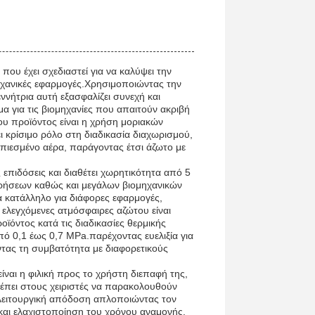
που έχει σχεδιαστεί για να καλύψει την
ηχανικές εφαρμογές.Χρησιμοποιώντας την
νήτρια αυτή εξασφαλίζει συνεχή και
α για τις βιομηχανίες που απαιτούν ακριβή
υ προϊόντος είναι η χρήση μοριακών
κρίσιμο ρόλο στη διαδικασία διαχωρισμού,
πιεσμένο αέρα, παράγοντας έτσι άζωτο με
ς επιδόσεις και διαθέτει χωρητικότητα από 5
ιρήσεων καθώς και μεγάλων βιομηχανικών
α κατάλληλο για διάφορες εφαρμογές,
ελεγχόμενες ατμόσφαιρες αζώτου είναι
οϊόντος κατά τις διαδικασίες θερμικής
πό 0,1 έως 0,7 MPa.παρέχοντας ευελιξία για
τας τη συμβατότητα με διαφορετικούς
ναι η φιλική προς το χρήστη διεπαφή της,
ρέπει στους χειριστές να παρακολουθούν
 λειτουργική απόδοση απλοποιώντας τον
 και ελαχιστοποίηση του χρόνου αναμονής.