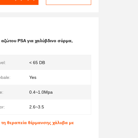
 αζώτου PSA για χαλύβδινο σύρμα
,
vel:
< 65 DB
bale:
Yes
e:
0.4~1.0Mpa
or:
2.6~3.5
ι τη θεραπεία θέρμανσης χάλυβα με