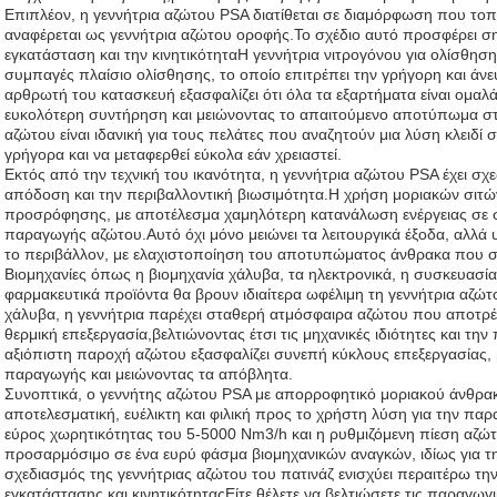
Επιπλέον, η γεννήτρια αζώτου PSA διατίθεται σε διαμόρφωση που τοπ
αναφέρεται ως γεννήτρια αζώτου οροφής.Το σχέδιο αυτό προσφέρει σ
εγκατάσταση και την κινητικότηταΗ γεννήτρια νιτρογόνου για ολίσθη
συμπαγές πλαίσιο ολίσθησης, το οποίο επιτρέπει την γρήγορη και ά
αρθρωτή του κατασκευή εξασφαλίζει ότι όλα τα εξαρτήματα είναι ομα
ευκολότερη συντήρηση και μειώνοντας το απαιτούμενο αποτύπωμα στι
αζώτου είναι ιδανική για τους πελάτες που αναζητούν μια λύση κλειδί
γρήγορα και να μεταφερθεί εύκολα εάν χρειαστεί.
Εκτός από την τεχνική του ικανότητα, η γεννήτρια αζώτου PSA έχει σχε
απόδοση και την περιβαλλοντική βιωσιμότητα.Η χρήση μοριακών σιτών
προσρόφησης, με αποτέλεσμα χαμηλότερη κατανάλωση ενέργειας σε σ
παραγωγής αζώτου.Αυτό όχι μόνο μειώνει τα λειτουργικά έξοδα, αλλά 
το περιβάλλον, με ελαχιστοποίηση του αποτυπώματος άνθρακα που σ
Βιομηχανίες όπως η βιομηχανία χάλυβα, τα ηλεκτρονικά, η συσκευασία
φαρμακευτικά προϊόντα θα βρουν ιδιαίτερα ωφέλιμη τη γεννήτρια αζώ
χάλυβα, η γεννήτρια παρέχει σταθερή ατμόσφαιρα αζώτου που αποτρέπ
θερμική επεξεργασία,βελτιώνοντας έτσι τις μηχανικές ιδιότητες και τη
αξιόπιστη παροχή αζώτου εξασφαλίζει συνεπή κύκλους επεξεργασίας, 
παραγωγής και μειώνοντας τα απόβλητα.
Συνοπτικά, ο γεννήτης αζώτου PSA με απορροφητικό μοριακού άνθρακα 
αποτελεσματική, ευέλικτη και φιλική προς το χρήστη λύση για την π
εύρος χωρητικότητας του 5-5000 Nm3/h και η ρυθμιζόμενη πίεση αζώτ
προσαρμόσιμο σε ένα ευρύ φάσμα βιομηχανικών αναγκών, ιδίως για τ
σχεδιασμός της γεννήτριας αζώτου του πατινάζ ενισχύει περαιτέρω τη
εγκατάστασης και κινητικότηταςΕίτε θέλετε να βελτιώσετε τις παραγωγι