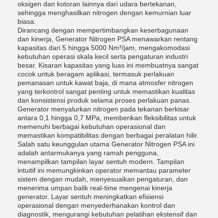
oksigen dan kotoran lainnya dari udara bertekanan,
sehingga menghasilkan nitrogen dengan kemurnian luar
biasa.
Dirancang dengan mempertimbangkan keserbagunaan
dan kinerja, Generator Nitrogen PSA menawarkan rentang
kapasitas dari 5 hingga 5000 Nm³/jam, mengakomodasi
kebutuhan operasi skala kecil serta pengaturan industri
besar. Kisaran kapasitas yang luas ini membuatnya sangat
cocok untuk beragam aplikasi, termasuk perlakuan
pemanasan untuk kawat baja, di mana atmosfer nitrogen
yang terkontrol sangat penting untuk memastikan kualitas
dan konsistensi produk selama proses perlakuan panas.
Generator menyalurkan nitrogen pada tekanan berkisar
antara 0,1 hingga 0,7 MPa, memberikan fleksibilitas untuk
memenuhi berbagai kebutuhan operasional dan
memastikan kompatibilitas dengan berbagai peralatan hilir.
Salah satu keunggulan utama Generator Nitrogen PSA ini
adalah antarmukanya yang ramah pengguna,
menampilkan tampilan layar sentuh modern. Tampilan
intuitif ini memungkinkan operator memantau parameter
sistem dengan mudah, menyesuaikan pengaturan, dan
menerima umpan balik real-time mengenai kinerja
generator. Layar sentuh meningkatkan efisiensi
operasional dengan menyederhanakan kontrol dan
diagnostik, mengurangi kebutuhan pelatihan ekstensif dan