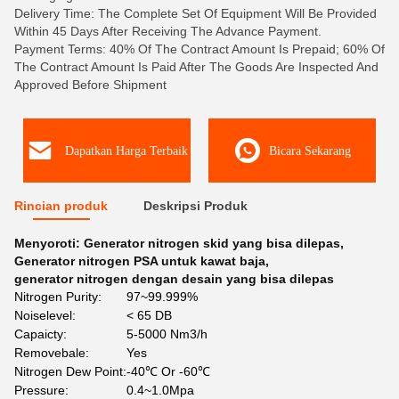
Delivery Time: The Complete Set Of Equipment Will Be Provided
Within 45 Days After Receiving The Advance Payment.
Payment Terms: 40% Of The Contract Amount Is Prepaid; 60% Of
The Contract Amount Is Paid After The Goods Are Inspected And
Approved Before Shipment
Dapatkan Harga Terbaik
Bicara Sekarang
Rincian produk
Deskripsi Produk
Menyoroti:
Generator nitrogen skid yang bisa dilepas
,
Generator nitrogen PSA untuk kawat baja
,
generator nitrogen dengan desain yang bisa dilepas
Nitrogen Purity:
97~99.999%
Noiselevel:
< 65 DB
Capaicty:
5-5000 Nm3/h
Removebale:
Yes
Nitrogen Dew Point:
-40℃ Or -60℃
Pressure:
0.4~1.0Mpa