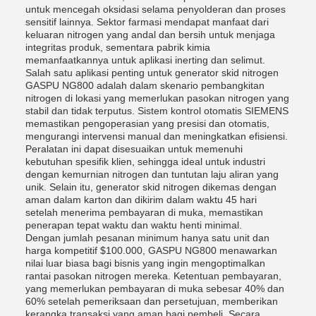
untuk mencegah oksidasi selama penyolderan dan proses
sensitif lainnya. Sektor farmasi mendapat manfaat dari
keluaran nitrogen yang andal dan bersih untuk menjaga
integritas produk, sementara pabrik kimia
memanfaatkannya untuk aplikasi inerting dan selimut.
Salah satu aplikasi penting untuk generator skid nitrogen
GASPU NG800 adalah dalam skenario pembangkitan
nitrogen di lokasi yang memerlukan pasokan nitrogen yang
stabil dan tidak terputus. Sistem kontrol otomatis SIEMENS
memastikan pengoperasian yang presisi dan otomatis,
mengurangi intervensi manual dan meningkatkan efisiensi.
Peralatan ini dapat disesuaikan untuk memenuhi
kebutuhan spesifik klien, sehingga ideal untuk industri
dengan kemurnian nitrogen dan tuntutan laju aliran yang
unik. Selain itu, generator skid nitrogen dikemas dengan
aman dalam karton dan dikirim dalam waktu 45 hari
setelah menerima pembayaran di muka, memastikan
penerapan tepat waktu dan waktu henti minimal.
Dengan jumlah pesanan minimum hanya satu unit dan
harga kompetitif $100.000, GASPU NG800 menawarkan
nilai luar biasa bagi bisnis yang ingin mengoptimalkan
rantai pasokan nitrogen mereka. Ketentuan pembayaran,
yang memerlukan pembayaran di muka sebesar 40% dan
60% setelah pemeriksaan dan persetujuan, memberikan
kerangka transaksi yang aman bagi pembeli. Secara