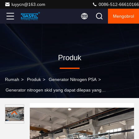
luyycn@163.com
0086-512-66610166
Mengobrol
Produk
Rumah
>
Produk
>
Generator Nitrogen PSA
>
Generator nitrogen skid yang dapat dilepas yang
dibangun untuk mendukung pengolahan pemanasan
kawat baja dengan produksi nitrogen dan desain yang
mudah dilepas