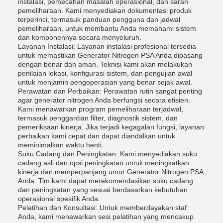
instalasi, pemecahan masalah operasional, dan saran
pemeliharaan. Kami menyediakan dokumentasi produk
terperinci, termasuk panduan pengguna dan jadwal
pemeliharaan, untuk membantu Anda memahami sistem
dan komponennya secara menyeluruh.
Layanan Instalasi: Layanan instalasi profesional tersedia
untuk memastikan Generator Nitrogen PSA Anda dipasang
dengan benar dan aman. Teknisi kami akan melakukan
penilaian lokasi, konfigurasi sistem, dan pengujian awal
untuk menjamin pengoperasian yang benar sejak awal.
Perawatan dan Perbaikan: Perawatan rutin sangat penting
agar generator nitrogen Anda berfungsi secara efisien.
Kami menawarkan program pemeliharaan terjadwal,
termasuk penggantian filter, diagnostik sistem, dan
pemeriksaan kinerja. Jika terjadi kegagalan fungsi, layanan
perbaikan kami cepat dan dapat diandalkan untuk
meminimalkan waktu henti.
Suku Cadang dan Peningkatan: Kami menyediakan suku
cadang asli dan opsi peningkatan untuk meningkatkan
kinerja dan memperpanjang umur Generator Nitrogen PSA
Anda. Tim kami dapat merekomendasikan suku cadang
dan peningkatan yang sesuai berdasarkan kebutuhan
operasional spesifik Anda.
Pelatihan dan Konsultasi: Untuk memberdayakan staf
Anda, kami menawarkan sesi pelatihan yang mencakup