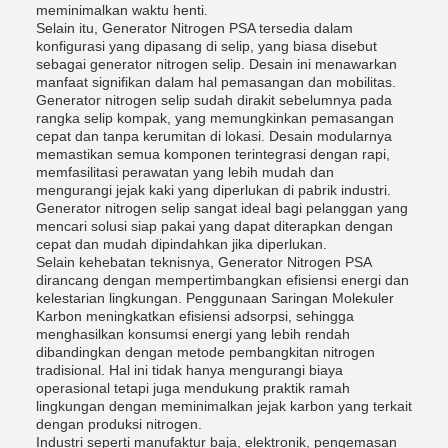
meminimalkan waktu henti.
Selain itu, Generator Nitrogen PSA tersedia dalam
konfigurasi yang dipasang di selip, yang biasa disebut
sebagai generator nitrogen selip. Desain ini menawarkan
manfaat signifikan dalam hal pemasangan dan mobilitas.
Generator nitrogen selip sudah dirakit sebelumnya pada
rangka selip kompak, yang memungkinkan pemasangan
cepat dan tanpa kerumitan di lokasi. Desain modularnya
memastikan semua komponen terintegrasi dengan rapi,
memfasilitasi perawatan yang lebih mudah dan
mengurangi jejak kaki yang diperlukan di pabrik industri.
Generator nitrogen selip sangat ideal bagi pelanggan yang
mencari solusi siap pakai yang dapat diterapkan dengan
cepat dan mudah dipindahkan jika diperlukan.
Selain kehebatan teknisnya, Generator Nitrogen PSA
dirancang dengan mempertimbangkan efisiensi energi dan
kelestarian lingkungan. Penggunaan Saringan Molekuler
Karbon meningkatkan efisiensi adsorpsi, sehingga
menghasilkan konsumsi energi yang lebih rendah
dibandingkan dengan metode pembangkitan nitrogen
tradisional. Hal ini tidak hanya mengurangi biaya
operasional tetapi juga mendukung praktik ramah
lingkungan dengan meminimalkan jejak karbon yang terkait
dengan produksi nitrogen.
Industri seperti manufaktur baja, elektronik, pengemasan