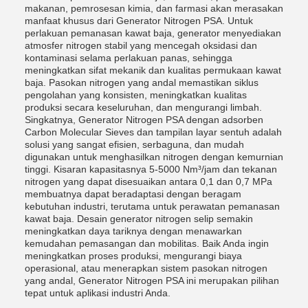
makanan, pemrosesan kimia, dan farmasi akan merasakan
manfaat khusus dari Generator Nitrogen PSA. Untuk
perlakuan pemanasan kawat baja, generator menyediakan
atmosfer nitrogen stabil yang mencegah oksidasi dan
kontaminasi selama perlakuan panas, sehingga
meningkatkan sifat mekanik dan kualitas permukaan kawat
baja. Pasokan nitrogen yang andal memastikan siklus
pengolahan yang konsisten, meningkatkan kualitas
produksi secara keseluruhan, dan mengurangi limbah.
Singkatnya, Generator Nitrogen PSA dengan adsorben
Carbon Molecular Sieves dan tampilan layar sentuh adalah
solusi yang sangat efisien, serbaguna, dan mudah
digunakan untuk menghasilkan nitrogen dengan kemurnian
tinggi. Kisaran kapasitasnya 5-5000 Nm³/jam dan tekanan
nitrogen yang dapat disesuaikan antara 0,1 dan 0,7 MPa
membuatnya dapat beradaptasi dengan beragam
kebutuhan industri, terutama untuk perawatan pemanasan
kawat baja. Desain generator nitrogen selip semakin
meningkatkan daya tariknya dengan menawarkan
kemudahan pemasangan dan mobilitas. Baik Anda ingin
meningkatkan proses produksi, mengurangi biaya
operasional, atau menerapkan sistem pasokan nitrogen
yang andal, Generator Nitrogen PSA ini merupakan pilihan
tepat untuk aplikasi industri Anda.