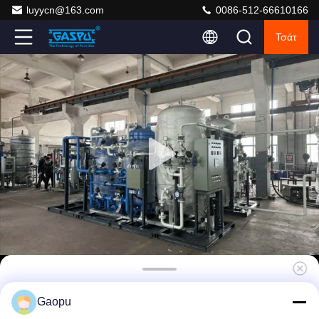
luyycn@163.com
0086-512-66610166
Τσάτ
Σύστημα Καθαρισμού Μεμβράνης Βιοαερίου
Gaopu
για Ανάκτηση 97% CH4