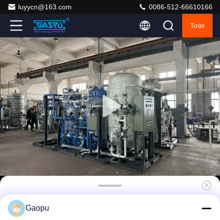
luyycn@163.com
0086-512-66610166
Τσάτ
Πλήρως Αυτοματοποιημένη Γεννήτρια
Gaopu
Αζώτου PSA 99.9995% Καθαρότητας