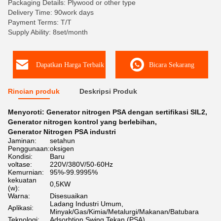
Packaging Details: Plywood or other type
Delivery Time: 90work days
Payment Terms: T/T
Supply Ability: 8set/month
Dapatkan Harga Terbaik
Bicara Sekarang
Rincian produk
Deskripsi Produk
Menyoroti:
Generator nitrogen PSA dengan sertifikasi SIL2
,
Generator nitrogen kontrol yang berlebihan
,
Generator Nitrogen PSA industri
Jaminan:
setahun
Penggunaan:
oksigen
Kondisi:
Baru
voltase:
220V/380V/50-60Hz
Kemurnian:
95%-99.9995%
kekuatan
0,5KW
(w):
Warna:
Disesuaikan
Ladang Industri Umum,
Aplikasi:
Minyak/Gas/Kimia/Metalurgi/Makanan/Batubara
Teknologi:
Adsorbtion Swing Tekan (PSA)