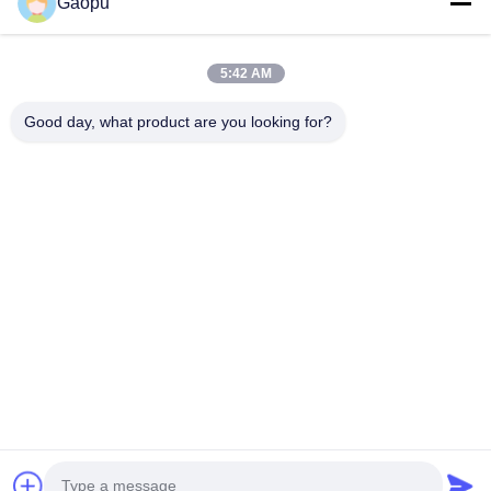
Gaopu
Terbaik
Terbaik
Terbaik
5:42 AM
Good day, what product are you looking for?
Suzhou Gaopu Ultra pure gas technology
Co.,Ltd
luyycn@163.com
0086-512-66610166
No.161 Zhongfeng Street, Suzhou New District, Suzhou,
P.R.China
Cina Kualitas Baik Generator nitrogen PSA Pemasok. Hak
cipta © 2024-2026 Suzhou Gaopu Ultra pure gas technology