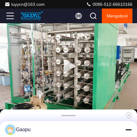
luyycn@163.com
0086-512-66610166
Mengobrol
Generator Nitrogen Terpasang Skid untuk
Gaopu
Gas Minyak Bumi - Operasi -45°C