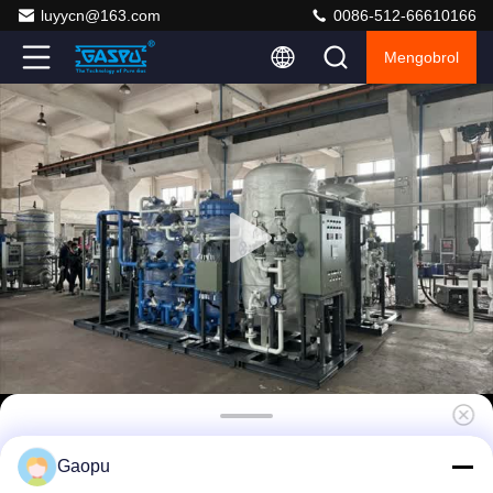
luyycn@163.com
0086-512-66610166
Mengobrol
Generator nitrogen PSA 0,8-1,0 MPa untuk
Gaopu
keselamatan tambang batubara