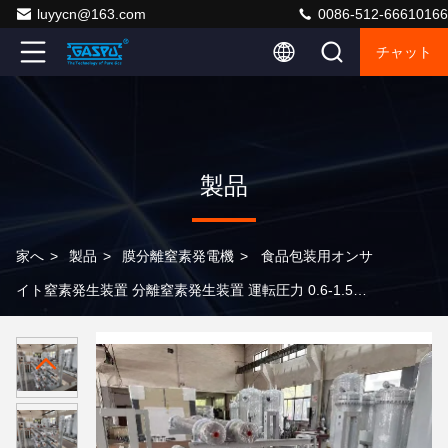
luyycn@163.com
0086-512-66610166
チャット
製品
家へ
>
製品
>
膜分離窒素発電機
>
食品包装用オンサ
イト窒素発生装置 分離窒素発生装置 運転圧力 0.6-1.5
MPa ガス供給システム