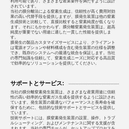
利用可能であり、さまざまな産業要件を満たすように設計
されています。
当社の膜分離法による窒素生成は、信頼性が高く費用対効
果の高い代替手段を提供しますが、膜発生装置は他の窒素
生成技術と比較して、直接比較すると窒素純度が低くなり
ます。それにもかかわらず、膜分離窒素発生装置は、超高
純度が重要でない用途に適した一貫した性能を提供しま
す。
膜発生の製品カスタマイズサービスにより、クライアント
は電源オプションや材料構成を含む発生装置の仕様を調整
でき、既存のシステムへの最適な統合を保証します。当社
の専門知識を信頼して、窒素生成ニーズに対応する高品質
で効率的なソリューションを提供してください。
サポートとサービス:
当社の膜分離窒素発生装置は、さまざまな産業用途に信頼
性の高い効率的な窒素ガス生成を提供するように設計され
ています。発生装置の最適なパフォーマンスと長寿命を確
保するために、包括的な技術サポートとサービスを提供し
ています。
技術サポートには、膜窒素発生装置の設置、操作、トラブ
ルシューティング、およびメンテナンスに関する支援が含
まれます。当社の専門チームが、セットアッププロセスを