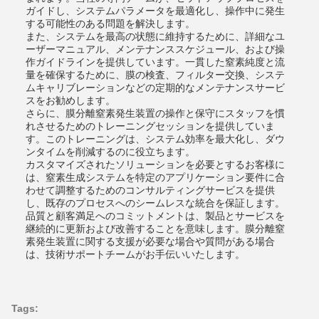
ガイドし、システムパラメータを最適化し、操作中に発生
する可能性のある問題を解決します。
また、システムを最高の状態に維持するために、詳細なユ
ーザーマニュアル、メンテナンススケジュール、および操
作ガイドラインを提供しています。一貫した窒素純度と流
量を確保するために、膜の検査、フィルター交換、システ
ムキャリブレーションなどの定期的なメンテナンスサービ
スをお勧めします。
さらに、膜分離窒素発生装置の操作と保守にスタッフを慣
れさせるためのトレーニングセッションを提供していま
す。このトレーニングは、システム効率を最大化し、ダウ
ンタイムを削減するのに役立ちます。
カスタマイズされたソリューションを必要とするお客様に
は、窒素生成システムを特定のアプリケーション要件に合
わせて調整するためのコンサルティングサービスを提供
し、既存のプロセスへのシームレスな統合を保証します。
品質と顧客満足へのコミットメントは、製品とサービスを
継続的に更新および改善することを意味します。膜分離窒
素発生装置に関する支援が必要な場合や質問がある場合
は、技術サポートチームがお手伝いいたします。
Tags: