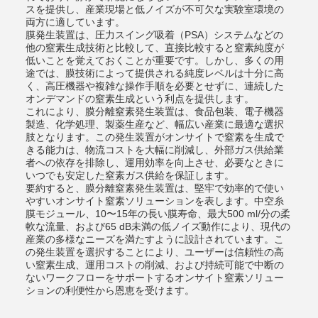
スを提供し、産業現場と低ノイズが不可欠な実験室環境の
両方に適しています。
膜発生装置は、圧力スイング吸着（PSA）システムなどの
他の窒素生成技術と比較して、直接比較すると窒素純度が
低いことを覚えておくことが重要です。しかし、多くの用
途では、膜技術によって提供される純度レベルは十分に高
く、高圧機器や複雑な操作手順を必要とせずに、連続した
オンデマンドの窒素生成という利点を提供します。
これにより、膜分離窒素発生装置は、食品包装、電子機器
製造、化学処理、製薬生産など、幅広い産業に最適な選択
肢となります。この発生装置がオンサイトで窒素を生成で
きる能力は、物流コストを大幅に削減し、外部ガス供給業
者への依存を排除し、運用効率を向上させ、必要なときに
いつでも安定した窒素ガス供給を保証します。
要約すると、膜分離窒素発生装置は、堅牢で効率的で使い
やすいオンサイト窒素ソリューションを表します。中空糸
膜モジュール、10〜15年の長い膜寿命、最大500 ml/分の柔
軟な流量、および65 dB未満の低ノイズ動作により、現代の
産業の多様なニーズを満たすように設計されています。こ
の発生装置を選択することにより、ユーザーは信頼性の高
い窒素生成、運用コストの削減、および持続可能で中断の
ないワークフローをサポートするオンサイト窒素ソリュー
ションの利便性から恩恵を受けます。