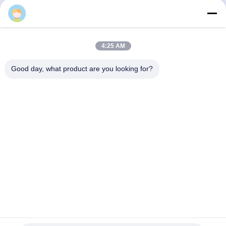
すると、生成
500kgの容量を提供す
用途に最適
の 価格 を 入手
最高 の 価格 を 入手
最高 の 価格 
の純度が低く
る窒素を生産する膜分
。
離方法
する
する
する
4:25 AM
Good day, what product are you looking for?
Suzhou Gaopu Ultra pure gas technology
Co.,Ltd
luyycn@163.com
0086-512-66610166
中華民国,蘇州新区,Zhongfeng街161号
中国 良質 PSA窒素発電機 提供者 著作権 2024-2026 Suzhou