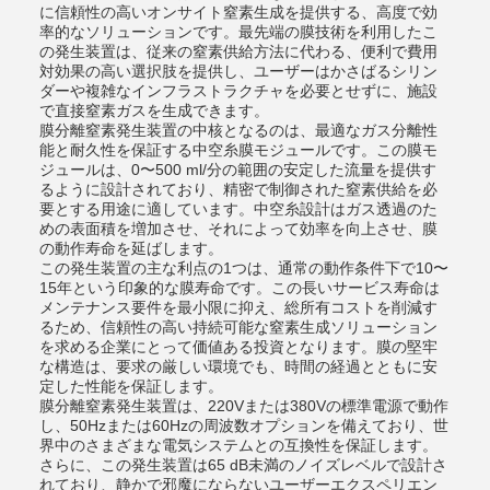
に信頼性の高いオンサイト窒素生成を提供する、高度で効
率的なソリューションです。最先端の膜技術を利用したこ
の発生装置は、従来の窒素供給方法に代わる、便利で費用
対効果の高い選択肢を提供し、ユーザーはかさばるシリン
ダーや複雑なインフラストラクチャを必要とせずに、施設
で直接窒素ガスを生成できます。
膜分離窒素発生装置の中核となるのは、最適なガス分離性
能と耐久性を保証する中空糸膜モジュールです。この膜モ
ジュールは、0〜500 ml/分の範囲の安定した流量を提供す
るように設計されており、精密で制御された窒素供給を必
要とする用途に適しています。中空糸設計はガス透過のた
めの表面積を増加させ、それによって効率を向上させ、膜
の動作寿命を延ばします。
この発生装置の主な利点の1つは、通常の動作条件下で10〜
15年という印象的な膜寿命です。この長いサービス寿命は
メンテナンス要件を最小限に抑え、総所有コストを削減す
るため、信頼性の高い持続可能な窒素生成ソリューション
を求める企業にとって価値ある投資となります。膜の堅牢
な構造は、要求の厳しい環境でも、時間の経過とともに安
定した性能を保証します。
膜分離窒素発生装置は、220Vまたは380Vの標準電源で動作
し、50Hzまたは60Hzの周波数オプションを備えており、世
界中のさまざまな電気システムとの互換性を保証します。
さらに、この発生装置は65 dB未満のノイズレベルで設計さ
れており、静かで邪魔にならないユーザーエクスペリエン