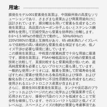
用途:
膜発生モデル001窒素発生装置は、中国蘇州発の高度なソリ
ューションであり、さまざまな産業および商業用途向けに
設計されています。膜分離法を用いて窒素を生成するこの
発生装置は、高品質のカーボン分子ふるいとステンレス鋼
材料を使用して圧縮空気から窒素を効率的に分離します。
0.6〜1.5 MPaの作動圧力で動作し、50Hz/60Hzの
220V/380Vの電源と互換性があり、65 dB未満のノイズレベ
ルで信頼性の高い連続的な窒素生成を保証するため、低ノ
イズ干渉が必要な環境に適しています。
この膜発生装置は、中程度の窒素純度で十分な用途に最適
です。膜発生装置は、PSAや極低温法などの他の窒素生成
技術と比較して、直接比較すると窒素純度が低いため、超
高純度窒素を必要としないプロセスに最も適しています。
一般的な使用シナリオには、酸素を置換して貯蔵寿命を延
ばすために窒素が使用される食品包装および保存、および
酸化を防ぐために製造中に不活性雰囲気を作成するために
使用されるエレクトロニクス産業が含まれます。
さらに、膜発生001窒素発生装置は、タンクや反応器のブラ
ンケットおよびパージのために化学および製薬業界で広く
応用されており、爆発や汚染のリスクを低減することで安
全性を確保しています。そのコンパクトな設計と低ノイズ
レベルは、スペースとノイズの制約が重要な考慮事項であ