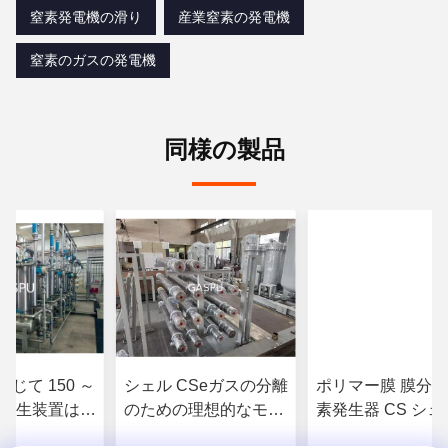
窒素発電機の滑り
産業窒素の発電機
窒素のガスの発電機
同様の製品
じて 150 ～
シェル CSeガスの分離
ポリマー膜 膜分離
g 膜発生装置は、
のための理想的なモデ
素発生器 CS シェ
素発生装置と
ルに応じて,150から
作温度 5°C 45°C