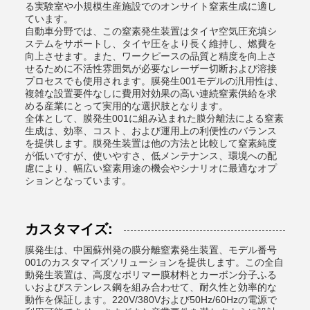
る実験室や小規模生産施設でのオンサイト窒素生成に適し
ています。
自動車分野では、この窒素発生装置はタイヤ空気圧充填シ
ステムをサポートし、タイヤ圧をより長く維持し、燃費を
向上させます。また、ワークピースの品質と精度を向上さ
せるために不活性雰囲気が必要なレーザー切断および溶接
プロセスでも使用されます。膜発生001モデルの汎用性は、
複雑な設置要件なしに費用対効果の高い連続窒素供給を求
める産業にとって実用的な選択肢となります。
全体として、膜発生001に組み込まれた膜分離法による窒素
生成は、効率、コスト、および運用上の利便性のバランス
を提供します。膜発生装置は他の方法と比較して窒素純度
が低いですが、使いやすさ、低メンテナンス、環境への配
慮により、幅広い窒素用途の機会やシナリオに最適なオプ
ションとなっています。
カスタマイズ:
膜発生は、中国蘇州発の膜分離窒素発生装置、モデル番号
001のカスタマイズソリューションを提供します。この全自
動発生装置は、高度なポリマー膜材料とカーボン分子ふる
いおよびステンレス鋼を組み合わせて、耐久性と効率的な
動作を保証します。220V/380Vおよび50Hz/60Hzの電源で