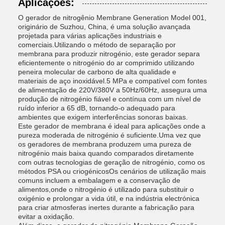
Aplicações:
O gerador de nitrogênio Membrane Generation Model 001,
originário de Suzhou, China, é uma solução avançada
projetada para várias aplicações industriais e
comerciais.Utilizando o método de separação por
membrana para produzir nitrogénio, este gerador separa
eficientemente o nitrogénio do ar comprimido utilizando
peneira molecular de carbono de alta qualidade e
materiais de aço inoxidável.5 MPa e compatível com fontes
de alimentação de 220V/380V a 50Hz/60Hz, assegura uma
produção de nitrogénio fiável e contínua com um nível de
ruído inferior a 65 dB, tornando-o adequado para
ambientes que exigem interferências sonoras baixas.
Este gerador de membrana é ideal para aplicações onde a
pureza moderada de nitrogénio é suficiente.Uma vez que
os geradores de membrana produzem uma pureza de
nitrogénio mais baixa quando comparados diretamente
com outras tecnologias de geração de nitrogénio, como os
métodos PSA ou criogénicosOs cenários de utilização mais
comuns incluem a embalagem e a conservação de
alimentos,onde o nitrogénio é utilizado para substituir o
oxigénio e prolongar a vida útil, e na indústria electrónica
para criar atmosferas inertes durante a fabricação para
evitar a oxidação.