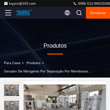
luyycn@163.com
0086-512-66610166
Conversar
Produtos
Para Casa
>
Produtos
>
Gerador De Nitrogénio Por Separação Por Membrana
>
Soluções de Nitrogênio no Local para Embalagens
de Alimentos Gerador de Nitrogênio por Separação
Sistema de Fornecimento de Gás Pressão de 0,6-1,5
MPa