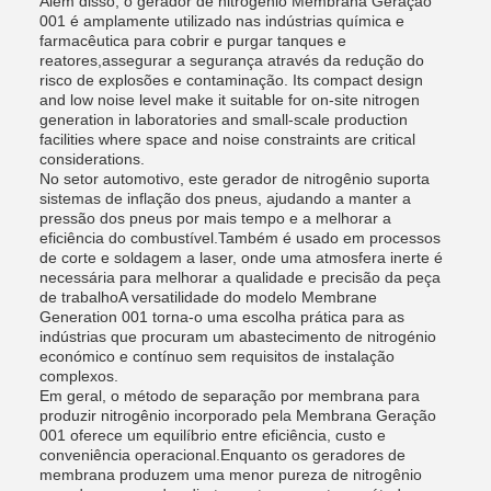
Além disso, o gerador de nitrogénio Membrana Geração
001 é amplamente utilizado nas indústrias química e
farmacêutica para cobrir e purgar tanques e
reatores,assegurar a segurança através da redução do
risco de explosões e contaminação. Its compact design
and low noise level make it suitable for on-site nitrogen
generation in laboratories and small-scale production
facilities where space and noise constraints are critical
considerations.
No setor automotivo, este gerador de nitrogênio suporta
sistemas de inflação dos pneus, ajudando a manter a
pressão dos pneus por mais tempo e a melhorar a
eficiência do combustível.Também é usado em processos
de corte e soldagem a laser, onde uma atmosfera inerte é
necessária para melhorar a qualidade e precisão da peça
de trabalhoA versatilidade do modelo Membrane
Generation 001 torna-o uma escolha prática para as
indústrias que procuram um abastecimento de nitrogénio
económico e contínuo sem requisitos de instalação
complexos.
Em geral, o método de separação por membrana para
produzir nitrogênio incorporado pela Membrana Geração
001 oferece um equilíbrio entre eficiência, custo e
conveniência operacional.Enquanto os geradores de
membrana produzem uma menor pureza de nitrogênio