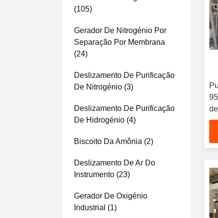
(105)
Gerador De Nitrogénio Por
Separação Por Membrana
(24)
Deslizamento De Purificação
Pu
De Nitrogénio
(3)
95
Deslizamento De Purificação
de
De Hidrogénio
(4)
me
ni
Biscoito Da Amônia
(2)
or
ca
Deslizamento De Ar Do
Ce
Instrumento
(23)
fo
ni
Gerador De Oxigénio
Industrial
(1)