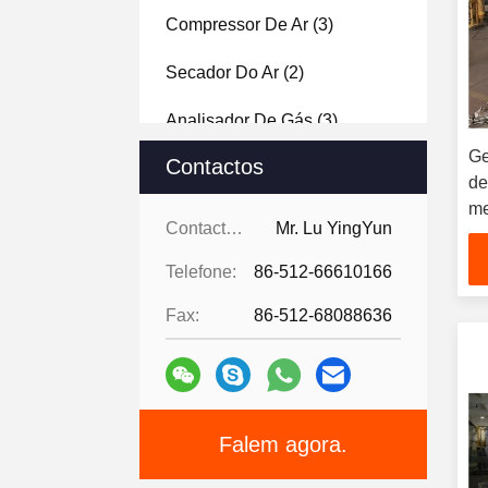
Compressor De Ar
(3)
Secador Do Ar
(2)
Analisador De Gás
(3)
Ge
Contactos
Gaspu Científico
(28)
de
me
Componentes De Geradores
Contactos:
Mr. Lu YingYun
CS
De Gás
(2)
de
Telefone:
86-512-66610166
45
Sistema De Membrana De
ap
Fax:
86-512-68088636
Biogás
(1)
Falem agora.