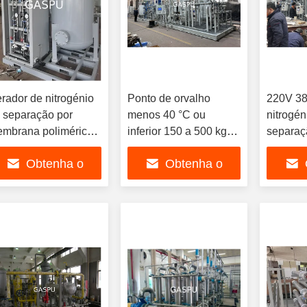
rador de nitrogénio
Ponto de orvalho
220V 38
 separação por
menos 40 °C ou
nitrogén
mbrana polimérica
inferior 150 a 500 kg
separaç
 Shell Temperatura
Dependendo do
membran
Obtenha o
Obtenha o
 funcionamento 5°C
modelo Soluções de
aço car
°C Adequado para
nitrogênio no local
kg Capa
melhor preço
melhor preço
mel
licações industriais
Separação Gerador de
concebi
nitrogênio
abastec
industri