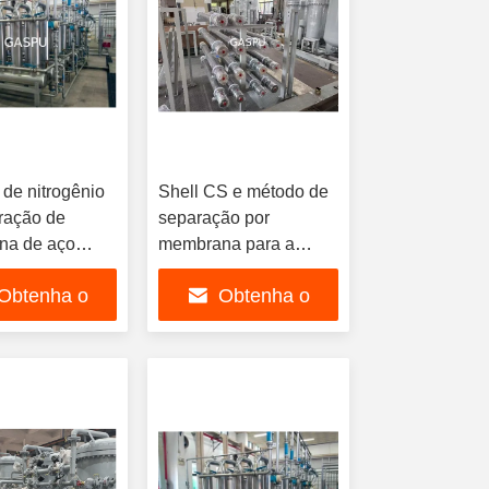
 de nitrogênio
Shell CS e método de
ração de
separação por
na de aço
membrana para a
, modelo de
produção de nitrogénio
Obtenha o
Obtenha o
00 kg, sistema
com capacidade de
ução de
150 a 500 kg,
hor preço
melhor preço
io de material
dependendo do
brana
modelo ideal para a
ica
separação de gases