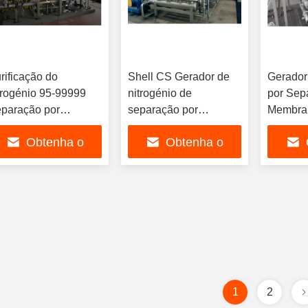
rificação do
Shell CS Gerador de
Gerador
trogénio 95-99999
nitrogénio de
por Sep
paração por
separação por
Membra
mbrana Gerador de
membrana Modelo
em Aço 
Obtenha o
Obtenha o
trogénio de aço
MSNG 1000
Útil da
rbono Taxa de fluxo
Tecnologia de
10-15 A
melhor preço
melhor preço
mel
1000 Nm3h Sistema
separação de gás para
Ruído A
 separação de gás
abastecimento
DB
contínuo de nitrogénio
1
2