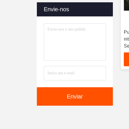
Envie-nos
Pu
ni
Se
me
ni
ca
1-
de
Enviar