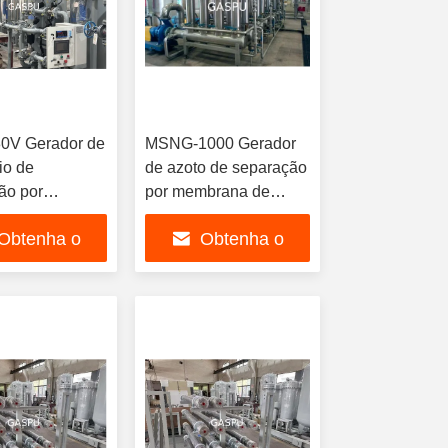
0V Gerador de
MSNG-1000 Gerador
io de
de azoto de separação
ão por
por membrana de
a Material de
deslizamento CS Shell
Obtenha o
Obtenha o
bono 150 a 500
Unidade de produção
cidade
de azoto durável para
hor preço
melhor preço
da para
operação contínua
imento
al de gás