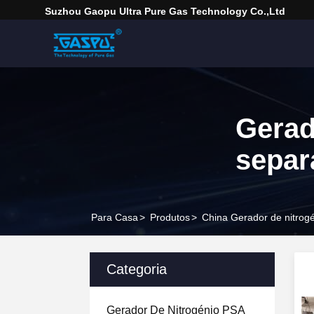
Suzhou Gaopu Ultra Pure Gas Technology Co.,Ltd
Gerad
separ
Para Casa
>
Produtos
>
China Gerador de nitrog
Categoria
Gerador De Nitrogénio PSA