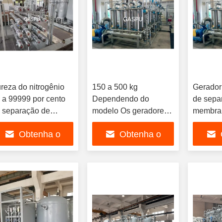
reza do nitrogênio
150 a 500 kg
Gerador
 a 99999 por cento
Dependendo do
de sepa
 separação de
modelo Os geradores
membra
mbrana gerador de
de membrana
carbono
Obtenha o
Obtenha o
trogênio ponto de
produzem uma pureza
150 a 5
valho de aço
de nitrogênio mais
de prod
melhor preço
melhor preço
mel
rbono menos 40
baixa quando
nitrogên
lsius ou inferior para
comparados
de mem
rnecimento de
diretamente com os
polimér
trogênio
geradores criogênicos
de nitrogênio