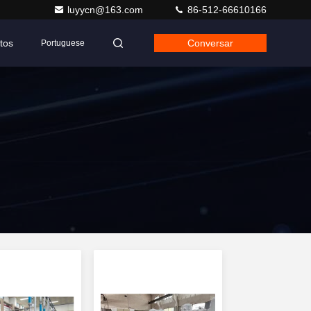
luyycn@163.com
86-512-66610166
tos
Conversar
Portuguese