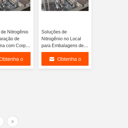
 de Nitrogênio
Soluções de
aração de
Nitrogênio no Local
na com Corpo
para Embalagens de
Carbono, Vida
Alimentos Gerador de
Obtenha o
Obtenha o
 Membrana de
Nitrogênio por
nos e Nível de
Separação Sistema de
hor preço
melhor preço
baixo de 65
Fornecimento de Gás
Pressão de 0,6-1,5
MPa