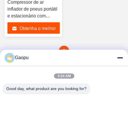
Compressor de ar
inflador de pneus portátil
e estacionário com
opções de 120-175 PSI e
Obtenha o melhor
110V/220V/380V
preço
1
Gaopu
3:24 AM
Good day, what product are you looking for?
Suzhou Gaopu Ultra pure gas technology
Co.,Ltd
luyycn@163.com
0086-512-66610166