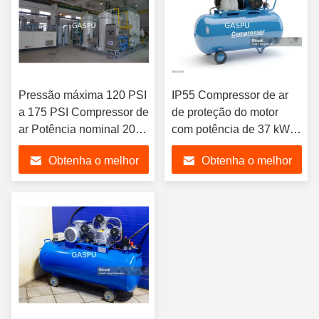
Pressão máxima 120 PSI
IP55 Compressor de ar
a 175 PSI Compressor de
de proteção do motor
ar Potência nominal 200
com potência de 37 kW a
kW a 355 kW Volume de
355 kW para uso
Obtenha o melhor
Obtenha o melhor
escape 0,25M3 por
industrial portátil e
minuto Industrial
estacionário
preço
preço