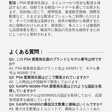
配送：
PSA 窒素発生器は、タイムリーかつ安全な配送を保
証するため、信頼できる物流パートナーを通じて出荷され
ます。目的地に応じて、標準陸送、速達航空貨物、国際宅
配便など、さまざまな配送オプションをご利用いただけま
す。すべての発送は追跡され、紛失や破損から保護するた
めに保険がかけられます。発送前に、各ユニットは徹底的
な品質検査を受け、輸送中に製品の完全性を維持するため
にしっかりと密封されます。
よくある質問：
Q1: この PSA 窒素発生器のブランドとモデル番号は何です
か?
A1: PSA 窒素発生器のブランド名は GASPU で、モデル番
号は NG800 です。
Q2: PSA 窒素発生器はどこで製造されていますか?
A2: この商品は中国蘇州で製造しております。
Q3: GASPU NG800 PSA 窒素発生器はどのような認証を取
得していますか?
A3: NG800モデルはISO90001の認証を取得しており、品質
管理基準を確保しています。
Q4: GASPU NG800の最低注文数量と価格はいくらですか?
A4: 最小注文数量は 1 ユニットで、価格は 1 ユニットあた