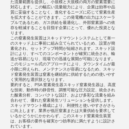
た流量範囲を提供し、小規模と大規模の両方の窒素需要に
対応します。この幅広い流量能力により、企業は効率や品
質に妥協することなく、進化するニーズに応じて窒素生産
を拡大することができます。この発電機の出力はスケーラ
ブルであるため、ガス供給を最適化し、外部窒素源への依
存を軽減することを目指す企業にとって、優れた投資とな
ります。
この窒素発生装置はスキッドマウントシステムとして単一
のスキッド上に事前に組み立てられているため、設置が簡
素化され、セットアップ時間が短縮されます。スキッド設
計により、すべてのコンポーネントが確実に統合され、輸
送が容易になり、現場での迅速な展開が可能になります。
このモジュール式のアプローチにより、ダウンタイムが最
小限に抑えられ、メンテナンスが容易になるため、スキッ
ド窒素発生装置は窒素を継続的に供給するための使いやす
く実用的な選択肢となります。
要約すると、PSA 窒素発生器スキッド窒素発生器は、高度
な技術、動作時の静音性、調整可能な圧力設定、統合され
た酸素分析、コンパクトな設計、および多彩な流量を組み
合わせて、優れた窒素発生ソリューションを提供します。
スキッドマウント構成により、利便性と使いやすさがさら
に向上します。業界が低圧窒素または大量供給を要求して
いるかどうかにかかわらず、このスキッド窒素発生装置
は、お客様の要件を確実かつ効率的に満たすように設計さ
れています。