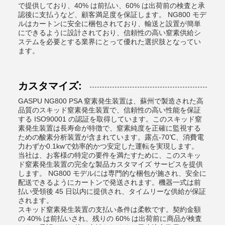
で提供しており、40% は前払い、60% は出荷前の検査と承
認後に支払うなど、顧客満足度を保証します。 NG800 モデ
ルはカートンに安全に梱包されており、輸送と設置が簡単
にできるように設計されており、信頼性の高い窒素供給シ
ステムを必要とする業界にとって優れた選択肢となってい
ます。
カスタマイズ:
GASPU NG800 PSA 窒素発生装置は、蘇州で製造された高
品質のスキッド窒素発生装置で、信頼性の高い性能を保証
する ISO90001 の認証を取得しています。このスキッド窒
素発生装置は長寿命が特徴で、窒素純度を正確に監視する
ための酸素分析装置が含まれています。露点-70℃、消費電
力わずか0.1kwで効率的かつ安定した運転を実現します。
当社は、お客様の特定の要件を満たすために、このスキッ
ド窒素発生装置の完全な製品カスタマイズ サービスを提供
します。 NG800 モデルには専門的な梱包が施され、安全に
配送できるようにカートンで発送されます。機器一式は前
払い受領後 45 日以内に提供され、タイムリーな供給が保証
されます。
スキッド窒素発生装置の支払い条件は柔軟です。契約金額
の 40% は前払いされ、残りの 60% は出荷前に商品が検査