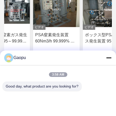
ビデオ
ビデオ
SA窒素ガス発生
PSA窒素発生装置
ボックス型PSA
95～99.99%
60Nm3/h 99.999% 純
ス発生装置 95～
～200SCFM
度 オンサイト
99.99% 純度 
ト工業用
Gaopu
 の 価格 を 入手
最高 の 価格 を 入手
最高 の 価格
する
する
する
3:58 AM
Good day, what product are you looking for?
Suzhou Gaopu Ultra pure gas technology
Co.,Ltd
luyycn@163.com