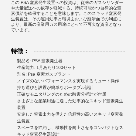
この PSA 窒素発生装置への投資は、従来のガスシリンダー
や大量配送への依存を軽減する、持続可能かつ自律的な窒
素供給を確保することを意味します。このスキッド窒素発
生装置は、その運用効率と環境面および経済面での利点に
より、最新の産業用ガス用途にとって不可欠な資産となっ
ています。
特徴：
製品名: PSA 窒素発生器
生産能力: 1月あたり100セット
別名: Psa 窒素ガスプラント
ノイズのないパフォーマンスを実現するミュート操作
持ち運びと設置が簡単なポータブル設計
正確なモニタリングのための酸素分析計が付属
さまざまな産業用途に適した効率的なスキッド窒素発生
装置
安定した窒素出力を備えた信頼性の高いスキッド窒素発
生装置
スペースを節約し、機動性を向上させるコンパクトなス
キッド窒素発生器設計