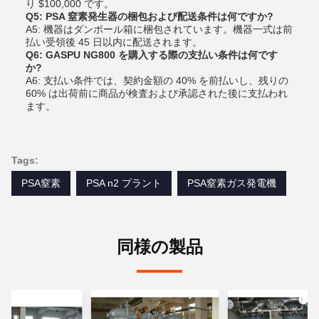
り $100,000 です。
Q5: PSA 窒素発生器の梱包および配送条件は何ですか?
A5: 機器はダンボール箱に梱包されています。機器一式は前
払い受領後 45 日以内に配送されます。
Q6: GASPU NG800 を購入する際の支払い条件は何です
か?
A6: 支払い条件では、契約金額の 40% を前払いし、残りの
60% は出荷前に商品が検査および承認された後に支払われ
ます。
Tags:
PSA窒素
PSA n2 プラント
PSA窒素ガス発電機
同様の製品