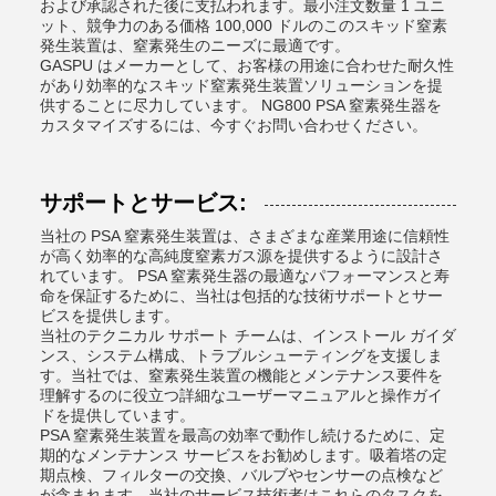
および承認された後に支払われます。最小注文数量 1 ユニ
ット、競争力のある価格 100,000 ドルのこのスキッド窒素
発生装置は、窒素発生のニーズに最適です。
GASPU はメーカーとして、お客様の用途に合わせた耐久性
があり効率的なスキッド窒素発生装置ソリューションを提
供することに尽力しています。 NG800 PSA 窒素発生器を
カスタマイズするには、今すぐお問い合わせください。
サポートとサービス:
当社の PSA 窒素発生装置は、さまざまな産業用途に信頼性
が高く効率的な高純度窒素ガス源を提供するように設計さ
れています。 PSA 窒素発生器の最適なパフォーマンスと寿
命を保証するために、当社は包括的な技術サポートとサー
ビスを提供します。
当社のテクニカル サポート チームは、インストール ガイダ
ンス、システム構成、トラブルシューティングを支援しま
す。当社では、窒素発生装置の機能とメンテナンス要件を
理解するのに役立つ詳細なユーザーマニュアルと操作ガイ
ドを提供しています。
PSA 窒素発生装置を最高の効率で動作し続けるために、定
期的なメンテナンス サービスをお勧めします。吸着塔の定
期点検、フィルターの交換、バルブやセンサーの点検など
が含まれます。当社のサービス技術者はこれらのタスクを