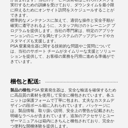
実行するための訓練を受けており、ダウンタイムを最小限
に抑えるためにオンサイト訪問をスケジュールすることが
できます。
標準的なメンテナンスに加えて、適切な操作と安全手順が
確実に遵守されるように、スタッフ向けのトレーニング プ
ログラムを提供します。当社の専門家は、特定のアプリケ
ーションのニーズを満たすシステムのアップグレードやカ
スタマイズも支援します。
PSA 窒素発生器に関する技術的な問題やご質問について
は、当社のサポート チームがタイムリーな支援とソリュー
ションを提供して、お客様の業務を円滑に進める準備がで
きています。
梱包と配送:
製品の梱包:
PSA 窒素発生器は、安全な輸送を確保するため
に高品質の素材を使用して安全に梱包されています。各ユ
ニットは保護フォームで丁寧に包まれ、丈夫なカスタムデ
ザインの段ボール箱に入れられています。パッケージに
は、製品情報、取り扱い説明、安全上の警告が記載された
明確なラベルが含まれています。追加のアクセサリとユー
ザーマニュアルは箱内にきちんと梱包されており、完全か
つ便利な開梱体験を提供します。