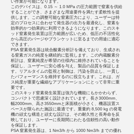
い作業が可能になります。
このデバイスは、0.15 ～ 1.0 MPa の圧力範囲で窒素を供給
することができ、さまざまな用途要件を満たす柔軟性を提
供します。この調整可能な窒素圧力により、ユーザーは特
定のプロセスに合わせて発生器の出力を最適化し、窒素を
効率的かつ効果的に利用できるようになります。このスキ
ッド窒素発生装置は圧力範囲が広いため、低圧の不活性化
から高圧のパージやブランケットに至るまでの用途に適応
できます。
PSA 窒素発生器は統合酸素分析計を備えており、生成され
る窒素ガスの純度を継続的に監視します。この内蔵酸素分
析計は、窒素純度が希望の仕様内に維持されていることを
保証し、ユーザーに安心感を与え、製品の品質を保証しま
す。リアルタイムの監視と制御は、汚染を防止し、一貫し
たパフォーマンスを維持するのに役立ちます。これは、ガ
ス純度が重要な繊細なアプリケーションにとって非常に重
要です。
このスキッド窒素発生装置は強力な機能にもかかわらず、
コンパクトで思慮深く設計されています。長さ3000mm、
幅2000mm、高さ3550mmと床面積が小さく、機器設置ス
ペースが限られた施設に最適です。重量約 8,500 kg の発電
機の頑丈な構造と頑丈な設計は、その耐久性と長寿命を反
映しており、ユーザーに長期間にわたる信頼性の高い動作
を保証します。
PSA 窒素発生器は、1 Nm3/h から 1000 Nm3/h までの優れ