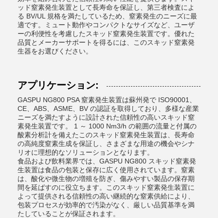
ッド窒素発生装置として長寿命を保証し、第三者検査によ
る BV/UL 規格を満たしているため、窒素発生のニーズに最
適です。ミュート動作やコンパクトなサイズなど、ユーザ
ーの利便性を考慮したスキッド窒素発生装置です。優れた
品質とメーカーサポートを得るには、このスキッド窒素発
生器をお選びください。
アプリケーション:
GASPU NG800 PSA 窒素発生装置は蘇州発で ISO90001、
CE、ABS、ASME、BV の認証を取得しており、多様な産業
ニーズを満たすように設計された信頼性の高いスキッド窒
素発生装置です。 1 ～ 1000 Nm3/h の範囲の流量と付属の
酸素分析計を備えたこのスキッド窒素発生装置は、長寿命
の高純度窒素生成を保証し、さまざまな用途の機会やシナ
リオに理想的なソリューションとなります。
食品および飲料業界では、GASPU NG800 スキッド窒素発
生装置は食品の包装と保存に広く使用されています。窒素
は、酸化や微生物の増殖を防ぎ、傷みやすい製品の保存期
間を延ばすのに役立ちます。このスキッド窒素発生装置に
よって提供される信頼性の高い継続的な窒素供給により、
包装プロセスが効率的で汚染がなく、厳しい品質基準を満
たしていることが保証されます。