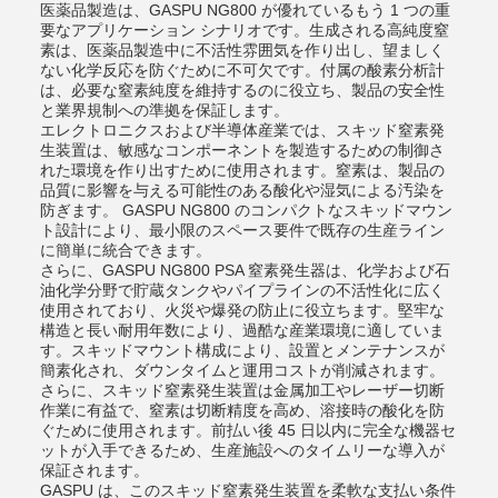
医薬品製造は、GASPU NG800 が優れているもう 1 つの重
要なアプリケーション シナリオです。生成される高純度窒
素は、医薬品製造中に不活性雰囲気を作り出し、望ましく
ない化学反応を防ぐために不可欠です。付属の酸素分析計
は、必要な窒素純度を維持するのに役立ち、製品の安全性
と業界規制への準拠を保証します。
エレクトロニクスおよび半導体産業では、スキッド窒素発
生装置は、敏感なコンポーネントを製造するための制御さ
れた環境を作り出すために使用されます。窒素は、製品の
品質に影響を与える可能性のある酸化や湿気による汚染を
防ぎます。 GASPU NG800 のコンパクトなスキッドマウン
ト設計により、最小限のスペース要件で既存の生産ライン
に簡単に統合できます。
さらに、GASPU NG800 PSA 窒素発生器は、化学および石
油化学分野で貯蔵タンクやパイプラインの不活性化に広く
使用されており、火災や爆発の防止に役立ちます。堅牢な
構造と長い耐用年数により、過酷な産業環境に適していま
す。スキッドマウント構成により、設置とメンテナンスが
簡素化され、ダウンタイムと運用コストが削減されます。
さらに、スキッド窒素発生装置は金属加工やレーザー切断
作業に有益で、窒素は切断精度を高め、溶接時の酸化を防
ぐために使用されます。前払い後 45 日以内に完全な機器セ
ットが入手できるため、生産施設へのタイムリーな導入が
保証されます。
GASPU は、このスキッド窒素発生装置を柔軟な支払い条件