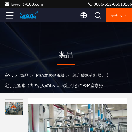
luyycn@163.com
0086-512-66610166
チャット
製品
家へ
>
製品
>
PSA窒素発電機
>
統合酸素分析器と安
定した窒素出力のためのBV UL認証付きのPSA窒素発電
機