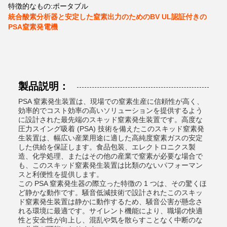
特徴的なもの:
ポータブル
統合酸素分析器と安定した窒素出力のためのBV UL認証付きの
PSA窒素発電機
製品説明：
PSA 窒素発生装置は、現場での窒素生産に信頼性が高く、
効率的でコスト効率の高いソリューションを提供するよう
に設計された最先端のスキッド窒素発生装置です。高度な
圧力スイング吸着 (PSA) 技術を備えたこのスキッド窒素発
生装置は、幅広い産業用途に適した高純度窒素ガスの安定
した供給を保証します。食品包装、エレクトロニクス製
造、化学処理、またはその他の産業で窒素が必要な場合で
も、このスキッド窒素発生装置は比類のないパフォーマン
スと利便性を提供します。
この PSA 窒素発生器の際立った特徴の 1 つは、その驚くほ
ど静かな動作です。騒音低減技術で設計されたこのスキッ
ド窒素発生装置は静かに動作するため、騒音公害が懸念さ
れる環境に最適です。サイレント機能により、職場の快適
性と安全性が向上し、混乱や気を散らすことなく中断のな