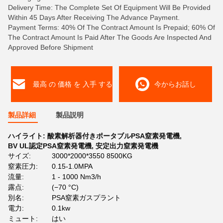
Delivery Time: The Complete Set Of Equipment Will Be Provided
Within 45 Days After Receiving The Advance Payment.
Payment Terms: 40% Of The Contract Amount Is Prepaid; 60% Of
The Contract Amount Is Paid After The Goods Are Inspected And
Approved Before Shipment
最高 の 価格 を 入手 する
今からお話し
製品詳細
製品説明
ハイライト:
酸素解析器付きポータブルPSA窒素発電機
,
BV UL認定PSA窒素発電機
,
安定出力窒素発電機
サイズ:
3000*2000*3550 8500KG
窒素圧力:
0.15-1.0MPA
流量:
1 - 1000 Nm3/h
露点:
(−70 °C)
別名:
PSA窒素ガスプラント
電力:
0.1kw
ミュート:
はい