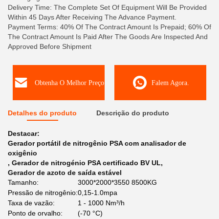
Delivery Time: The Complete Set Of Equipment Will Be Provided
Within 45 Days After Receiving The Advance Payment.
Payment Terms: 40% Of The Contract Amount Is Prepaid; 60% Of
The Contract Amount Is Paid After The Goods Are Inspected And
Approved Before Shipment
Obtenha O Melhor Preço
Falem Agora.
Detalhes do produto
Descrição do produto
Destacar:
Gerador portátil de nitrogênio PSA com analisador de
oxigênio
,
Gerador de nitrogénio PSA certificado BV UL
,
Gerador de azoto de saída estável
Tamanho:
3000*2000*3550 8500KG
Pressão de nitrogênio:
0,15-1.0mpa
Taxa de vazão:
1 - 1000 Nm³/h
Ponto de orvalho:
(-70 °C)