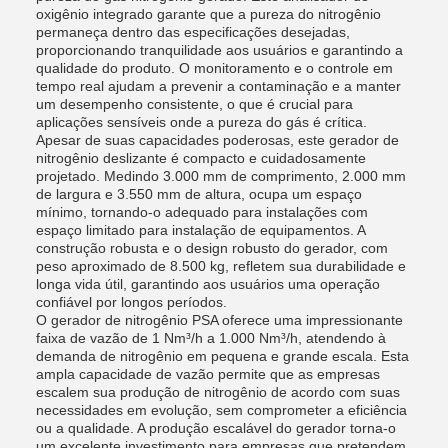
oxigênio integrado garante que a pureza do nitrogênio
permaneça dentro das especificações desejadas,
proporcionando tranquilidade aos usuários e garantindo a
qualidade do produto. O monitoramento e o controle em
tempo real ajudam a prevenir a contaminação e a manter
um desempenho consistente, o que é crucial para
aplicações sensíveis onde a pureza do gás é crítica.
Apesar de suas capacidades poderosas, este gerador de
nitrogênio deslizante é compacto e cuidadosamente
projetado. Medindo 3.000 mm de comprimento, 2.000 mm
de largura e 3.550 mm de altura, ocupa um espaço
mínimo, tornando-o adequado para instalações com
espaço limitado para instalação de equipamentos. A
construção robusta e o design robusto do gerador, com
peso aproximado de 8.500 kg, refletem sua durabilidade e
longa vida útil, garantindo aos usuários uma operação
confiável por longos períodos.
O gerador de nitrogênio PSA oferece uma impressionante
faixa de vazão de 1 Nm³/h a 1.000 Nm³/h, atendendo à
demanda de nitrogênio em pequena e grande escala. Esta
ampla capacidade de vazão permite que as empresas
escalem sua produção de nitrogênio de acordo com suas
necessidades em evolução, sem comprometer a eficiência
ou a qualidade. A produção escalável do gerador torna-o
um excelente investimento para empresas que pretendem