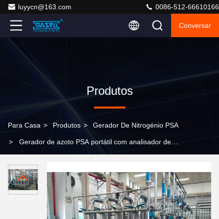
luyycn@163.com
0086-512-66610166
Conversar
Produtos
Para Casa
>
Produtos
>
Gerador De Nitrogénio PSA
>
Gerador de azoto PSA portátil com analisador de
oxigénio integrado e certificação BV UL para produção
estável de azoto