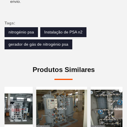
envio.
Tags:
nitrogénio psa
Instalação de PSA n2
gerador de gás de nitrogénio psa
Produtos Similares