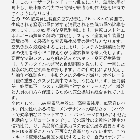
す。このユーザーフレンドリーな側面により、運用効率が
向上し、最小限の労力で発電機が最適な動作状態を維持で
きるようになります。
この PSA 窒素発生装置の空気係数は 2.6 ～ 3.5 の範囲で、
生成される窒素の量に対する消費される空気の量の比率を
示します。この効率的な空気利用により、運転コストとエ
ネルギー消費量の削減に貢献し、スキッド窒素発生装置は
環境に優しく経済的な窒素発生装置の選択肢となります。
空気係数を最適化することにより、システムは廃棄物と資
源の使用を最小限に抑えながら窒素収量を最大化します。
高度な制御システムを組み込んだスキッド窒素発生装置
は、リアルタイムの監視と自動調整を提供して、一貫した
窒素の純度と流量を維持します。この自動化により安定し
た動作が保証され、手動介入の必要性が減り、オペレータ
は他の重要なタスクに集中できるようになります。圧力偏
差、純度低下、システム障害に対するアラームなど、機器
と人員の両方を保護するための安全機能も統合されていま
す。
全体として、PSA 窒素発生器は、高窒素純度、低騒音レベ
ル、耐久性のある構造、メンテナンスの容易さをコンパク
トで効率的なスキッドマウント パッケージに組み合わせた
包括的なソリューションです。その設計の柔軟性と運用の
信頼性により、高品質の窒素ガスの安定供給を必要とする
あらゆる産業にとって不可欠な資産となっています。この
スキッド窒素発生装置を選択することで、企業はオンデマ