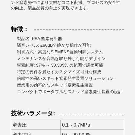
ンド窒素発生により大幅なコスト削減、プロセスの安全性
の向上、製品品質の向上を実現できます。
特徴：
製品名: PSA 窒素発生器
騒音レベル: ≤60dBで静かな操作が可能
制御方式：高度なSIEMENS自動制御システム
メンテナンスが容易な取り外し可能なデザイン
窒素純度: 97% ～ 99.999% の範囲で調整可能
特定の要件を満たすカスタマイズ可能な構成
信頼性の高いスキッド窒素発生装置ソリューション
産業用の効率的なスキッド窒素発生装置
コンパクトでポータブルなスキッド窒素発生装置の設計
技術パラメータ:
窒素圧
0.1～0.7MPa
窒素純度
97～99.999%