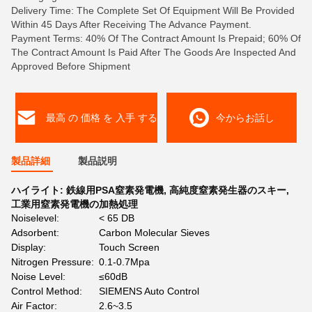
Delivery Time: The Complete Set Of Equipment Will Be Provided
Within 45 Days After Receiving The Advance Payment.
Payment Terms: 40% Of The Contract Amount Is Prepaid; 60% Of
The Contract Amount Is Paid After The Goods Are Inspected And
Approved Before Shipment
最高 の 価格 を 入手 する
今からお話し
製品詳細
製品説明
ハイライト:
鉄線用PSA窒素発電機
,
高純度窒素発生器のスキー
,
工業用窒素発電機の加熱処理
Noiselevel:
< 65 DB
Adsorbent:
Carbon Molecular Sieves
Display:
Touch Screen
Nitrogen Pressure:
0.1-0.7Mpa
Noise Level:
≤60dB
Control Method:
SIEMENS Auto Control
Air Factor:
2.6~3.5