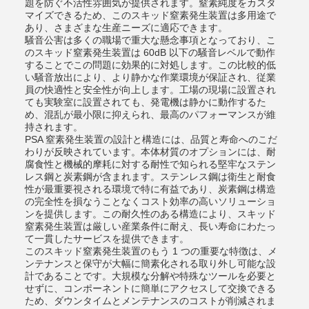
題を防ぐ不活性雰囲気が提供されます。窒素純度をカスタ
マイズできるため、このスキッド窒素発生装置は多用途で
あり、さまざまな生産ニーズに適応できます。
騒音公害は多くの職場で重大な懸念事項となっており、こ
のスキッド窒素発生装置は 60dB 以下の騒音レベルで動作
することでこの問題に効果的に対処します。この比較的低
い騒音放出により、より静かな作業環境が保証され、従業
員の快適性と安全性が向上します。工場の現場に設置され
ても実験室に設置されても、発電機は静かに動作するた
め、混乱が最小限に抑えられ、最高のパフォーマンスが維
持されます。
PSA 窒素発生装置の設計と構造には、品質と寿命へのこだ
わりが反映されています。本体材質のオプションには、耐
腐食性と機械的摩耗に対する耐性で知られる堅牢なステン
レス鋼と炭素鋼が含まれます。ステンレス鋼は衛生と耐食
性が最重要視される環境で特に有益であり、炭素鋼は構造
の完全性を損なうことなくコスト効率の高いソリューショ
ンを提供します。この耐久性のある構造により、スキッド
窒素発生装置は厳しい産業条件に耐え、長い寿命にわたっ
て一貫したサービスを提供できます。
このスキッド窒素発生装置のもう 1 つの重要な特徴は、メ
ンテナンスと保守が大幅に簡素化される取り外し可能な設
計であることです。大規模な分解や特殊なツールを必要と
せずに、コンポーネントに簡単にアクセスして交換できる
ため、ダウンタイムとメンテナンスのコストが削減されま