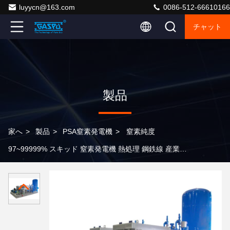
luyycn@163.com
0086-512-66610166
チャット
製品
家へ
>
製品
>
PSA窒素発電機
>
窒素純度
97~99999% スキッド 窒素発電機 熱処理 鋼鉄線 産業用
用途