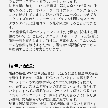
ウェアアップデートまでサポートいたします。
技術支援に加えて、PSA 窒素発生器を安全かつ効果的に使
用できるように、オペレーター向けのトレーニング セッシ
ョンも提供しています。運用の特定のニーズに合わせてカ
スタマイズされたメンテナンス プランも利用できるため、
ダウンタイムと運用コストを最小限に抑えることができま
す。
PSA 窒素発生器のパフォーマンスまたは機能に関連する問
題については、当社のテクニカル サポート チームが診断と
修理手順を案内します。当社は、窒素生成システムのスム
ーズな稼働を維持するために、迅速かつ専門的なサービス
を提供することに尽力しています。
梱包と配送:
製品の梱包:
PSA 窒素発生器は、安全な配送と輸送中の保護
を確保するために慎重に梱包されています。損傷を防ぐた
めにフォームや気泡緩衝材などの十分な緩衝材を使用し
た、頑丈なカスタムデザインの木箱にしっかりと置かれて
います。すべての繊細なコンポーネントは個別に包装され
ており、パッケージには、簡単に識別できるように取り扱
い説明と製品情報が明確に記載されています。
配送：
PSA 窒素発生器は、産業機器の取り扱いを専門とす