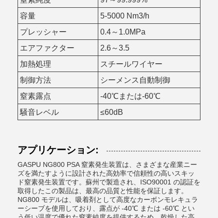
容量
5-5000 Nm3/h
プレッシャー
0.4～1.0MPa
エアファクター
2.6～3.5
加熱処理
スチールワイヤー
制御方法
シーメンス自動制御
窒素露点
-40℃または-60℃
騒音レベル
≤60dB
アプリケーション:
GASPU NG800 PSA 窒素発生装置は、さまざまな産業ニー
ズを満たすように設計された高効率で信頼性の高いスキッ
ド窒素発生装置です。蘇州で製造され、ISO90001 の認証を
取得したこの製品は、最高の品質と性能を保証します。
NG800 モデルは、吸着剤として高度なカーボンモレキュラ
ーシーブを使用しており、露点が -40℃ または -60℃ とい
う低い温度で優れた窒素純度を提供するため、乾燥した高