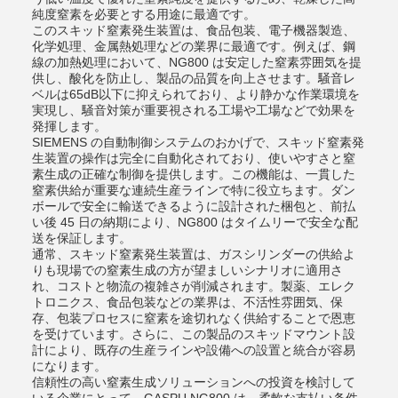
純度窒素を必要とする用途に最適です。
このスキッド窒素発生装置は、食品包装、電子機器製造、
化学処理、金属熱処理などの業界に最適です。例えば、鋼
線の加熱処理において、NG800 は安定した窒素雰囲気を提
供し、酸化を防止し、製品の品質を向上させます。騒音レ
ベルは65dB以下に抑えられており、より静かな作業環境を
実現し、騒音対策が重要視される工場や工場などで効果を
発揮します。
SIEMENS の自動制御システムのおかげで、スキッド窒素発
生装置の操作は完全に自動化されており、使いやすさと窒
素生成の正確な制御を提供します。この機能は、一貫した
窒素供給が重要な連続生産ラインで特に役立ちます。ダン
ボールで安全に輸送できるように設計された梱包と、前払
い後 45 日の納期により、NG800 はタイムリーで安全な配
送を保証します。
通常、スキッド窒素発生装置は、ガスシリンダーの供給よ
りも現場での窒素生成の方が望ましいシナリオに適用さ
れ、コストと物流の複雑さが削減されます。製薬、エレク
トロニクス、食品包装などの業界は、不活性雰囲気、保
存、包装プロセスに窒素を途切れなく供給することで恩恵
を受けています。さらに、この製品のスキッドマウント設
計により、既存の生産ラインや設備への設置と統合が容易
になります。
信頼性の高い窒素生成ソリューションへの投資を検討して