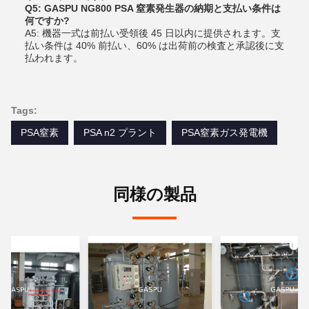
Q5: GASPU NG800 PSA 窒素発生器の納期と支払い条件は
何ですか?
A5: 機器一式は前払い受領後 45 日以内に提供されます。支
払い条件は 40% 前払い、60% は出荷前の検査と承認後に支
払われます。
Tags:
PSA窒素
PSA n2 プラント
PSA窒素ガス発電機
同様の製品