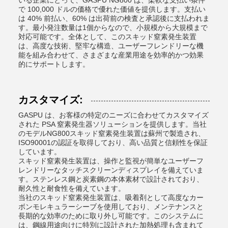
いる企業にとって、GASPU NG800 は、柔軟な支払い条件
で 100,000 ドルの価格で優れた価値を提供します。支払い
は 40% 前払い、60% は出荷前の検査と承認後に支払われま
す。最小発注数量は1個からなので、小規模から大規模まで
対応可能です。全体として、このスキッド窒素発生装置
は、高度な技術、堅牢な構造、ユーザーフレンドリーな機
能を組み合わせて、さまざまな産業用途を効率的かつ効果
的にサポートします。
カスタマイズ:
GASPU は、お客様の特定のニーズに合わせてカスタマイズ
された PSA 窒素発生器ソリューションを提供します。当社
のモデルNG800スキッド窒素発生装置は蘇州で製造され、
ISO90001の認証を取得しており、高い品質と信頼性を保証
しています。
スキッド窒素発生装置は、操作と監視が簡単なユーザーフ
レンドリーなタッチスクリーンディスプレイを備えていま
す。ステンレス鋼と炭素鋼の本体素材で設計されており、
耐久性と耐食性を備えています。
当社のスキッド窒素発生装置は、吸着剤として高度なカー
ボンモレキュラーシーブを使用しており、メンテナンスと
長期的な効率のために取り外し可能です。このシステムに
は、鋼線用途向けに特別に設計された加熱処理も含まれて