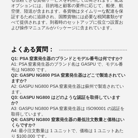
る信頼できる貨物サービスを利用して出荷されます。配送
オプションには、目的地と顧客の要件に応じて、船便、航
空便、陸送が含まれます。各貨物はタイムリーな配達を保
証するために追跡され、国際貨物には必要な税関書類がす
べて提供されます。到着時のセットアップに役立つ設置お
よび操作マニュアルがパッケージに含まれています。
よくある質問：
Q1: PSA 窒素発生器のブランドとモデル番号は何ですか?
A1: PSA 窒素発生器のブランド名は GASPU で、モデル番
号は NG800 です。
Q2: GASPU NG800 PSA 窒素発生器はどこで製造されてい
ますか?
A2: GASPU NG800 PSA 窒素発生器は蘇州で製造されてい
ます。
Q3: GASPU NG800 はどのような認証を取得しています
か?
A3: GASPU NG800 PSA 窒素発生器は ISO90001 の認証を
取得しています。
Q4: GASPU NG800 窒素発生器の最低注文数量と価格はい
くらですか?
A4: 最小注文数量は 1 ユニットで、価格は 1 ユニットあた
り $100,000 です。