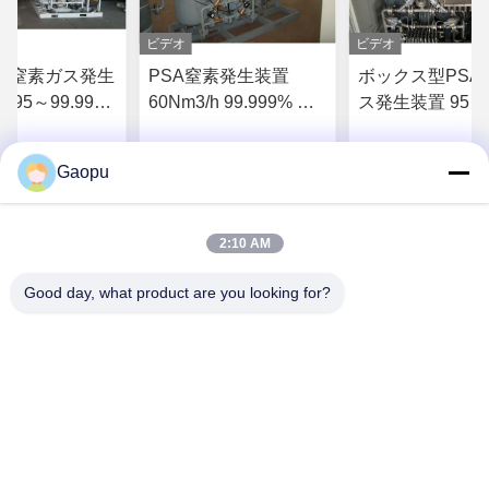
ビデオ
ビデオ
SA窒素ガス発生
PSA窒素発生装置
ボックス型PSA
95～99.99%
60Nm3/h 99.999% 純
ス発生装置 95～
～200SCFM
度 オンサイト
99.99% 純度 
ト工業用
Gaopu
 の 価格 を 入手
最高 の 価格 を 入手
最高 の 価格
する
する
する
2:10 AM
Good day, what product are you looking for?
Suzhou Gaopu Ultra pure gas technology
Co.,Ltd
luyycn@163.com
0086-512-66610166