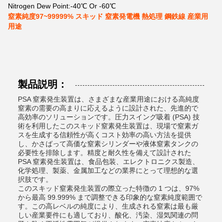
Nitrogen Dew Point:
-40℃ Or -60℃
窒素純度97~99999% スキッド 窒素発電機 熱処理 鋼鉄線 産業用
用途
製品説明：
PSA 窒素発生装置は、さまざまな産業用途における高純度
窒素の需要の高まりに応えるように設計された、先進的で
高効率のソリューションです。圧力スイング吸着 (PSA) 技
術を利用したこのスキッド窒素発生装置は、現場で窒素ガ
スを生成する信頼性が高くコスト効率の高い方法を提供
し、かさばって高価な窒素シリンダーや液体窒素タンクの
必要性を排除します。精度と耐久性を備えて設計された
PSA 窒素発生装置は、食品包装、エレクトロニクス製造、
化学処理、製薬、金属加工などの業界にとって理想的な選
択肢です。
このスキッド窒素発生装置の際立った特徴の 1 つは、97%
から最高 99.999% まで調整できる印象的な窒素純度範囲で
す。この高レベルの純度により、生成される窒素は最も厳
しい産業要件にも適しており、酸化、汚染、湿気関連の問