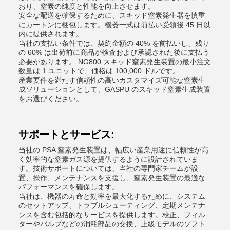
おり、窒素の純度と性能を向上させます。
安全な配送を確保するために、スキッド窒素発生器を慎重
にカートンに梱包します。機器一式は前払い受領後 45 日以
内に提供されます。
当社の支払い条件では、契約金額の 40% を前払いし、残り
の 60% は出荷前に商品が検査および承認された後に支払う
必要があります。 NG800 スキッド窒素発生装置の最小注文
数量は 1 ユニットで、価格は 100,000 ドルです。
産業要件を満たす信頼性の高いカスタマイズ可能な窒素生
成ソリューションとして、GASPU のスキッド窒素生成装置
をお選びください。
サポートとサービス:
当社の PSA 窒素発生装置は、幅広い産業用途に信頼性が高
く効率的な窒素ガス源を提供するように設計されていま
す。技術サポートについては、当社の専門家チームが設
置、操作、メンテナンスを支援し、窒素発生装置の最適な
パフォーマンスを確保します。
当社は、機器の寿命と効率を最大化するために、システム
のセットアップ、トラブルシューティング、定期メンテナ
ンスを含む包括的なサービスを提供します。校正、フィル
ターやバルブなどの消耗部品の交換、上級モデルのソフト