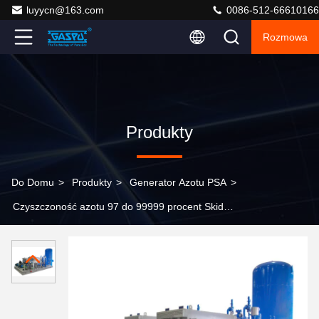
luyycn@163.com
0086-512-66610166
Rozmowa
Produkty
Do Domu
>
Produkty
>
Generator Azotu PSA
>
Czyszczoność azotu 97 do 99999 procent Skid
Generator azotu Obróbka cieplna Drut stalowy
zastosowania przemysłowe