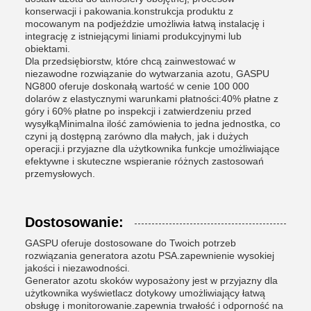
konserwacji i pakowania.konstrukcja produktu z
mocowanym na podjeździe umożliwia łatwą instalację i
integrację z istniejącymi liniami produkcyjnymi lub
obiektami.
Dla przedsiębiorstw, które chcą zainwestować w
niezawodne rozwiązanie do wytwarzania azotu, GASPU
NG800 oferuje doskonałą wartość w cenie 100 000
dolarów z elastycznymi warunkami płatności:40% płatne z
góry i 60% płatne po inspekcji i zatwierdzeniu przed
wysyłkąMinimalna ilość zamówienia to jedna jednostka, co
czyni ją dostępną zarówno dla małych, jak i dużych
operacji.i przyjazne dla użytkownika funkcje umożliwiające
efektywne i skuteczne wspieranie różnych zastosowań
przemysłowych.
Dostosowanie:
GASPU oferuje dostosowane do Twoich potrzeb
rozwiązania generatora azotu PSA.zapewnienie wysokiej
jakości i niezawodności.
Generator azotu skoków wyposażony jest w przyjazny dla
użytkownika wyświetlacz dotykowy umożliwiający łatwą
obsługę i monitorowanie.zapewnia trwałość i odporność na