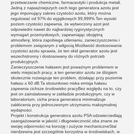
przetwarzanie chemiczne, farmaceutyki i produkcja metali.
Jedną z najważniejszych cech tego generatora azotu jest
jego imponujący zakres czystości azotu, który można
regulować od 97% do wyjątkowych 99,999%.Ten wysoki
poziom czystości zapewnia, że wytworzony azot jest
odpowiedni nawet do najbardziej rygorystycznych
wymagań przemysłowych, zapewniając obojętną
atmosferę, która zapobiega utlenianiu, zanieczyszczeniu i
problemom związanym z wilgocią.Możliwość dostosowania
czystości azotu sprawia, że ten skid generator azotu jest
wszechstronny i dostosowany do różnych potrzeb
produkcyjnych.
Zanieczyszczenie hałasem jest poważnym problemem w
wielu miejscach pracy, a ten generator azotu ze ślizgiem
skutecznie rozwiązuje ten problem, działając przy poziomie
hałasu ≤ 60 dB.Ta stosunkowo niska emisja hałasu
zapewnia cichsze środowisko pracyBez względu na to, czy
jest on zainstalowany w zakładzie produkcyjnym, czy w
laboratorium, cicha praca generatora minimalizuje
zakłócenia przy jednoczesnym utrzymaniu maksymalnej
wydajności.
Projekt i konstrukcja generatora azotu PSA odzwierciedlają
zaangażowanie w jakość i długowieczność.oba znane ze
swojej odporności na korozję i zużycie mechaniczneStal
nierdzewna jest szczególnie korzystna w środowiskach, w