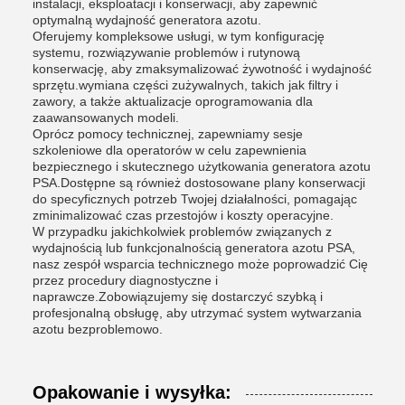
instalacji, eksploatacji i konserwacji, aby zapewnić
optymalną wydajność generatora azotu.
Oferujemy kompleksowe usługi, w tym konfigurację
systemu, rozwiązywanie problemów i rutynową
konserwację, aby zmaksymalizować żywotność i wydajność
sprzętu.wymiana części zużywalnych, takich jak filtry i
zawory, a także aktualizacje oprogramowania dla
zaawansowanych modeli.
Oprócz pomocy technicznej, zapewniamy sesje
szkoleniowe dla operatorów w celu zapewnienia
bezpiecznego i skutecznego użytkowania generatora azotu
PSA.Dostępne są również dostosowane plany konserwacji
do specyficznych potrzeb Twojej działalności, pomagając
zminimalizować czas przestojów i koszty operacyjne.
W przypadku jakichkolwiek problemów związanych z
wydajnością lub funkcjonalnością generatora azotu PSA,
nasz zespół wsparcia technicznego może poprowadzić Cię
przez procedury diagnostyczne i
naprawcze.Zobowiązujemy się dostarczyć szybką i
profesjonalną obsługę, aby utrzymać system wytwarzania
azotu bezproblemowo.
Opakowanie i wysyłka: