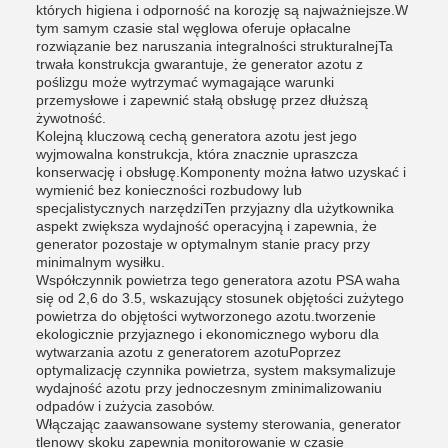
których higiena i odporność na korozję są najważniejsze.W
tym samym czasie stal węglowa oferuje opłacalne
rozwiązanie bez naruszania integralności strukturalnejTa
trwała konstrukcja gwarantuje, że generator azotu z
poślizgu może wytrzymać wymagające warunki
przemysłowe i zapewnić stałą obsługę przez dłuższą
żywotność.
Kolejną kluczową cechą generatora azotu jest jego
wyjmowalna konstrukcja, która znacznie upraszcza
konserwację i obsługę.Komponenty można łatwo uzyskać i
wymienić bez konieczności rozbudowy lub
specjalistycznych narzędziTen przyjazny dla użytkownika
aspekt zwiększa wydajność operacyjną i zapewnia, że
generator pozostaje w optymalnym stanie pracy przy
minimalnym wysiłku.
Współczynnik powietrza tego generatora azotu PSA waha
się od 2,6 do 3.5, wskazujący stosunek objętości zużytego
powietrza do objętości wytworzonego azotu.tworzenie
ekologicznie przyjaznego i ekonomicznego wyboru dla
wytwarzania azotu z generatorem azotuPoprzez
optymalizację czynnika powietrza, system maksymalizuje
wydajność azotu przy jednoczesnym zminimalizowaniu
odpadów i zużycia zasobów.
Włączając zaawansowane systemy sterowania, generator
tlenowy skoku zapewnia monitorowanie w czasie