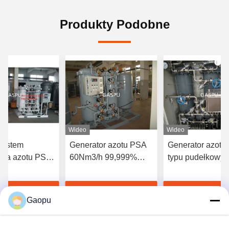
Produkty Podobne
Wideo
Wideo
system
Generator azotu PSA
Generator azotu
ora azotu PSA
60Nm3/h 99,999%
typu pudełkowy 
99% Czystość
czystość na miejscu
99,99% czystość
0SCFM
użytku przemys
Najlepszą cenę
Najlepszą cenę
Najlepszą 
na miejscu
Gaopu