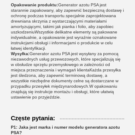
Opakowanie produktu:
Generator azotu PSA jest
starannie zapakowany, aby zapewnić bezpieczną dostawę i
ochronę podczas transportu.specjalnie zaprojektowana
drewniana skrzynia z wystarczającymi materiałami
amortyzującymi, takimi jak pianka i folio, aby zapobiec
uszkodzeniuWszystkie delikatne elementy są pakowane
indywidualnie, a opakowanie jest wyraźnie oznakowane
instrukcjami obsługi i informacjami o produkcie w celu
łatwej identyfikacji.
Wysyłka:
Generator azotu PSA jest wysyłany za pomocą
niezawodnych usług przewozowych, które specjalizują się
w obsłudze sprzętu przemysłowego.w zależności od
miejsca przeznaczenia i wymagań klientaKażda przesyłka
jest śledzona, aby zapewnić terminową dostawę, a
wszystkie niezbędne dokumenty celne są dostarczane w
przypadku przesyłek międzynarodowych.W opakowaniu
znajdują się instrukcje montażu i obsługi, które ułatwią
ustawienie po przyjeździe.
Częste pytania:
P1: Jaka jest marka i numer modelu generatora azotu
PSA?