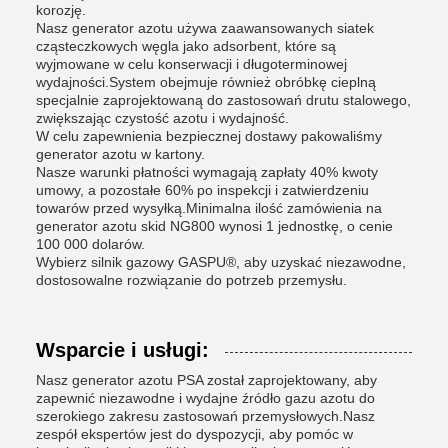
korozję.
Nasz generator azotu używa zaawansowanych siatek
cząsteczkowych węgla jako adsorbent, które są
wyjmowane w celu konserwacji i długoterminowej
wydajności.System obejmuje również obróbkę cieplną
specjalnie zaprojektowaną do zastosowań drutu stalowego,
zwiększając czystość azotu i wydajność.
W celu zapewnienia bezpiecznej dostawy pakowaliśmy
generator azotu w kartony.
Nasze warunki płatności wymagają zapłaty 40% kwoty
umowy, a pozostałe 60% po inspekcji i zatwierdzeniu
towarów przed wysyłką.Minimalna ilość zamówienia na
generator azotu skid NG800 wynosi 1 jednostkę, o cenie
100 000 dolarów.
Wybierz silnik gazowy GASPU®, aby uzyskać niezawodne,
dostosowalne rozwiązanie do potrzeb przemysłu.
Wsparcie i usługi:
Nasz generator azotu PSA został zaprojektowany, aby
zapewnić niezawodne i wydajne źródło gazu azotu do
szerokiego zakresu zastosowań przemysłowych.Nasz
zespół ekspertów jest do dyspozycji, aby pomóc w