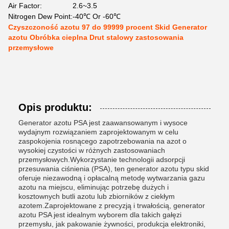
Air Factor:
2.6~3.5
Nitrogen Dew Point:
-40℃ Or -60℃
Czyszczoność azotu 97 do 99999 procent Skid Generator
azotu Obróbka cieplna Drut stalowy zastosowania
przemysłowe
Opis produktu:
Generator azotu PSA jest zaawansowanym i wysoce
wydajnym rozwiązaniem zaprojektowanym w celu
zaspokojenia rosnącego zapotrzebowania na azot o
wysokiej czystości w różnych zastosowaniach
przemysłowych.Wykorzystanie technologii adsorpcji
przesuwania ciśnienia (PSA), ten generator azotu typu skid
oferuje niezawodną i opłacalną metodę wytwarzania gazu
azotu na miejscu, eliminując potrzebę dużych i
kosztownych butli azotu lub zbiorników z ciekłym
azotem.Zaprojektowane z precyzją i trwałością, generator
azotu PSA jest idealnym wyborem dla takich gałęzi
przemysłu, jak pakowanie żywności, produkcja elektroniki,