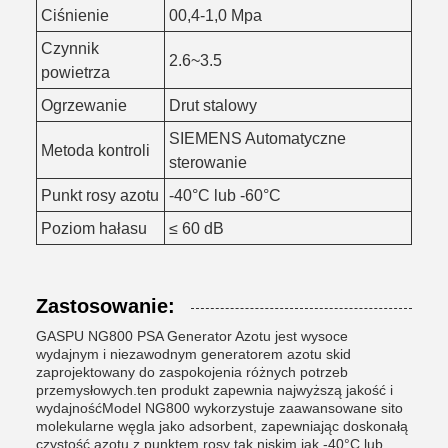
Ciśnienie
00,4-1,0 Mpa
Czynnik
2.6~3.5
powietrza
Ogrzewanie
Drut stalowy
SIEMENS Automatyczne
Metoda kontroli
sterowanie
Punkt rosy azotu
-40°C lub -60°C
Poziom hałasu
≤ 60 dB
Zastosowanie:
GASPU NG800 PSA Generator Azotu jest wysoce
wydajnym i niezawodnym generatorem azotu skid
zaprojektowany do zaspokojenia różnych potrzeb
przemysłowych.ten produkt zapewnia najwyższą jakość i
wydajnośćModel NG800 wykorzystuje zaawansowane sito
molekularne węgla jako adsorbent, zapewniając doskonałą
czystość azotu z punktem rosy tak niskim jak -40°C lub