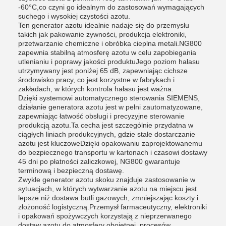
-60°C,co czyni go idealnym do zastosowań wymagających
suchego i wysokiej czystości azotu.
Ten generator azotu idealnie nadaje się do przemysłu
takich jak pakowanie żywności, produkcja elektroniki,
przetwarzanie chemiczne i obróbka cieplna metali.NG800
zapewnia stabilną atmosferę azotu w celu zapobiegania
utlenianiu i poprawy jakości produktuJego poziom hałasu
utrzymywany jest poniżej 65 dB, zapewniając cichsze
środowisko pracy, co jest korzystne w fabrykach i
zakładach, w których kontrola hałasu jest ważna.
Dzięki systemowi automatycznego sterowania SIEMENS,
działanie generatora azotu jest w pełni zautomatyzowane,
zapewniając łatwość obsługi i precyzyjne sterowanie
produkcją azotu.Ta cecha jest szczególnie przydatna w
ciągłych liniach produkcyjnych, gdzie stałe dostarczanie
azotu jest kluczoweDzięki opakowaniu zaprojektowanemu
do bezpiecznego transportu w kartonach i czasowi dostawy
45 dni po płatności zaliczkowej, NG800 gwarantuje
terminową i bezpieczną dostawę.
Zwykle generator azotu skoku znajduje zastosowanie w
sytuacjach, w których wytwarzanie azotu na miejscu jest
lepsze niż dostawa butli gazowych, zmniejszając koszty i
złożoność logistyczną.Przemysł farmaceutyczny, elektroniki
i opakowań spożywczych korzystają z nieprzerwanego
dostaw azotu do atmosfery obojętnej, procesów