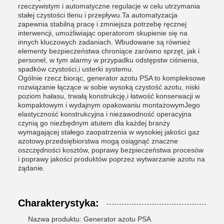
rzeczywistym i automatyczne regulacje w celu utrzymania
stałej czystości tlenu i przepływu.Ta automatyzacja
zapewnia stabilną pracę i zmniejsza potrzebę ręcznej
interwencji, umożliwiając operatorom skupienie się na
innych kluczowych zadaniach. Wbudowane są również
elementy bezpieczeństwa chroniące zarówno sprzęt, jak i
personel, w tym alarmy w przypadku odstępstw ciśnienia,
spadków czystości,i usterki systemu.
Ogólnie rzecz biorąc, generator azotu PSA to kompleksowe
rozwiązanie łączące w sobie wysoką czystość azotu, niski
poziom hałasu, trwałą konstrukcję,i łatwość konserwacji w
kompaktowym i wydajnym opakowaniu montażowymJego
elastyczność konstrukcyjna i niezawodność operacyjna
czynią go niezbędnym atutem dla każdej branży
wymagającej stałego zaopatrzenia w wysokiej jakości gaz
azotowy.przedsiębiorstwa mogą osiągnąć znaczne
oszczędności kosztów, poprawy bezpieczeństwa procesów
i poprawy jakości produktów poprzez wytwarzanie azotu na
żądanie.
Charakterystyka:
Nazwa produktu: Generator azotu PSA