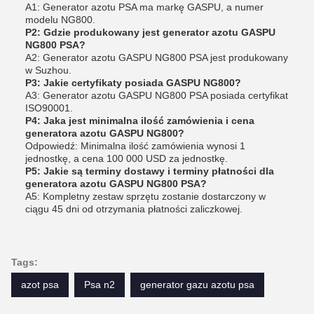
A1: Generator azotu PSA ma markę GASPU, a numer
modelu NG800.
P2: Gdzie produkowany jest generator azotu GASPU
NG800 PSA?
A2: Generator azotu GASPU NG800 PSA jest produkowany
w Suzhou.
P3: Jakie certyfikaty posiada GASPU NG800?
A3: Generator azotu GASPU NG800 PSA posiada certyfikat
ISO90001.
P4: Jaka jest minimalna ilość zamówienia i cena
generatora azotu GASPU NG800?
Odpowiedź: Minimalna ilość zamówienia wynosi 1
jednostkę, a cena 100 000 USD za jednostkę.
P5: Jakie są terminy dostawy i terminy płatności dla
generatora azotu GASPU NG800 PSA?
A5: Kompletny zestaw sprzętu zostanie dostarczony w
ciągu 45 dni od otrzymania płatności zaliczkowej.
Tags:
azot psa
Psa n2
generator gazu azotu psa