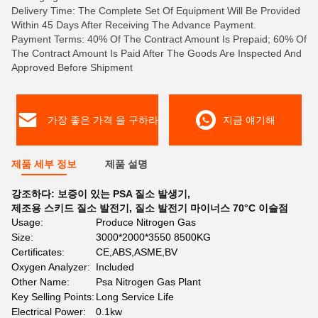
Delivery Time: The Complete Set Of Equipment Will Be Provided
Within 45 Days After Receiving The Advance Payment.
Payment Terms: 40% Of The Contract Amount Is Prepaid; 60% Of
The Contract Amount Is Paid After The Goods Are Inspected And
Approved Before Shipment
가장 좋은 가격 을 구하라
지금 얘기해
제품 세부 정보
제품 설명
강조하다:
보증이 있는 PSA 질소 발생기
,
제조용 스키드 질소 발전기
,
질소 발전기 마이너스 70°C 이슬점
Usage:
Produce Nitrogen Gas
Size:
3000*2000*3550 8500KG
Certificates:
CE,ABS,ASME,BV
Oxygen Analyzer:
Included
Other Name:
Psa Nitrogen Gas Plant
Key Selling Points:
Long Service Life
Electrical Power:
0.1kw