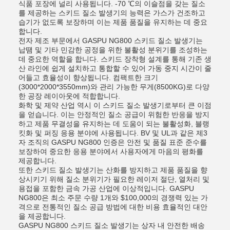
식품 포장에 널리 사용됩니다. -70 ℃의 이슬점을 갖는 질소
를 제공하는 스키드 질소 발생기의 능력은 가스가 건조하고
습기가 없도록 보장하며 이는 제품 품질을 유지하는 데 중요
합니다.
전자 제조 부문에서 GASPU NG800 스키드 질소 발생기는
납땜 및 기타 민감한 공정을 위한 불활성 분위기를 조성하는
데 중요한 역할을 합니다. 스키드 장착형 설계를 통해 기존 생
산 라인에 쉽게 설치하고 통합할 수 있어 가동 중지 시간이 줄
어들고 효율성이 향상됩니다. 컴팩트한 크기
(3000*2000*3550mm)와 관리 가능한 무게(8500KG)로 다양
한 공장 레이아웃에 적합합니다.
화학 및 제약 산업 역시 이 스키드 질소 발생기로부터 큰 이점
을 얻습니다. 이는 안정적인 질소 공급이 위험한 반응을 방지
하고 제품 무결성을 유지하는 데 도움이 되는 불활성화, 블랭
킷화 및 퍼징 응용 분야에 사용됩니다. BV 및 UL과 같은 제3
자 조직의 GASPU NG800 인증은 안전 및 품질 표준 준수를
보장하여 중요한 응용 분야에서 사용자에게 마음의 평화를
제공합니다.
또한 스키드 질소 발생기는 산화를 방지하고 제품 품질을 향
상시키기 위해 질소 분위기가 필요한 레이저 절단, 열처리 및
용접을 포함한 금속 가공 산업에 이상적입니다. GASPU
NG800은 최소 주문 수량 1개와 $100,000의 경쟁력 있는 가
격으로 전통적인 질소 공급 방법에 대한 비용 효율적인 대안
을 제공합니다.
GASPU NG800 스키드 질소 발생기는 상자 내 안전한 배송