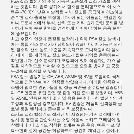
PSA 질소 발생기의 주요 기능은 고품질의 질소 가스를 생산
하는 것입니다. 압축 공기에서 질소를 분리함으로써 이 시스
템은 -70 ℃의 낮은 이슬점을 지닌 질소를 공급하여 건조하고
순수한 질소 출력을 보장합니다. 이 낮은 이슬점은 민감한 장
비나 프로세스에서 부식, 산화 또는 기타 습기 관련 문제를 방
지하기 위해 수분 함량을 엄격하게 제어해야 하는 응용 분야
에 중요합니다.
최고 수준의 안전과 품질을 보장하기 위해 PSA 질소 발생기
에는 통합 산소 분석기가 장착되어 있습니다. 이 기능은 생산
된 질소의 산소 농도 수준을 지속적으로 모니터링하여 실시
간 데이터를 제공하고 질소 순도가 필수 사양을 충족하는지
확인합니다. 산소 분석기가 포함되어 있어 작업자는 가스 품
질을 지속적으로 제어할 수 있으므로 오염을 방지하고 공정
무결성을 보장할 수 있습니다.
PSA 질소 발생기는 CE, ABS, ASME 및 BV를 포함하여 국제
적으로 인정받는 여러 인증을 받았습니다. 이러한 인증은 시
스템이 엄격한 안전, 품질 및 성능 표준을 준수함을 입증합니
다. CE 인증은 유럽 안전 및 환경 지침 준수를 보장하며, ABS
및 ASME 인증은 해양 및 산업 응용 분야에 대한 발전기의 견
고성과 적합성을 강조합니다. BV 인증은 제품의 신뢰성과 글
로벌 품질 벤치마크 준수를 더욱 보증합니다.
스키드 질소 발생기로 설계된 이 시스템은 기존 설정에 대한
설치 및 통합을 단순화하는 소형 이동식 스키드 프레임에 장
착됩니다. 이 스키드 장착형 설계는 쉬운 운송, 빠른 배포 및
최소한의 설치 공간을 허용하므로 공간이 제약된 시설이나