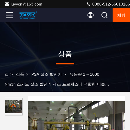
luyycn@163.com
0086-512-66610166
채팅
상품
집
>
상품
>
PSA 질소 발전기
>
유동량 1 ~ 1000
Nm3h 스키드 질소 발전기 제조 프로세스에 적합한 이슬도
- 70도 섭씨를 제공합니다