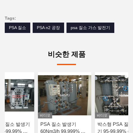
Tags:
PSA 질소
PSA n2 공장
psa 질소 가스 발전기
비슷한 제품
비디오
비디오
SA 질소 발생기
PSA 질소 발생기
박스형 PSA 질
5-99.99% 순
60Nm3/h 99.999% 순
기 95-99.99% 