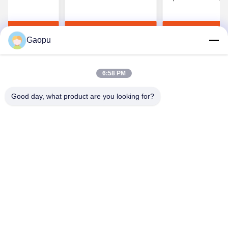
200SCFM
도 현장 설치
장 산업용
 좋은 가격 을 구
가장 좋은 가격 을 구
가장 좋은 가
Gaopu
하라
하라
하라
6:58 PM
Good day, what product are you looking for?
Suzhou Gaopu Ultra pure gas technology
Co.,Ltd
luyycn@163.com
0086-512-66610166
제161번 Zhongfeng Street, Suzhou New District, Suzhou,
P.R.China