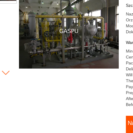
do
Szc
st
Naz
pr
Orz
Mod
Do
War
Min
Cen
Pac
Del
Wil
The
Pay
Pre
Aft
Bef
N