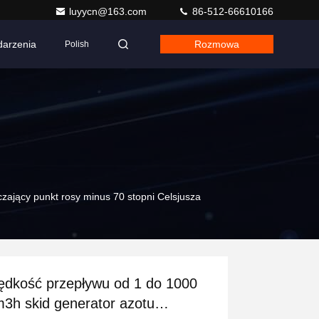
luyycn@163.com
86-512-66610166
arzenia
Rozmowa
Polish
zający punkt rosy minus 70 stopni Celsjusza
ędkość przepływu od 1 do 1000
3h skid generator azotu