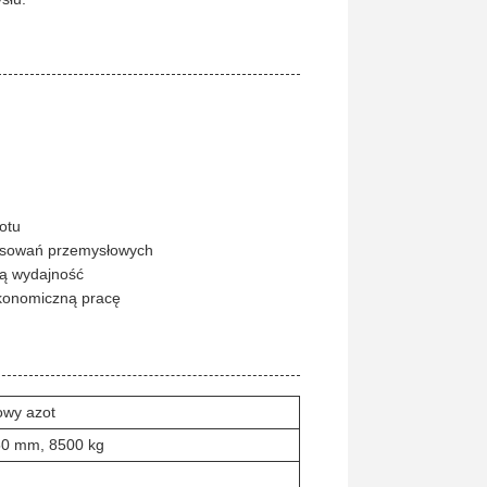
otu
tosowań przemysłowych
łą wydajność
konomiczną pracę
owy azot
0 mm, 8500 kg