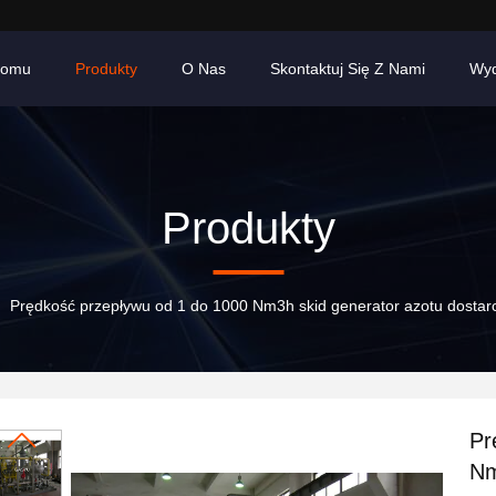
Domu
Produkty
O Nas
Skontaktuj Się Z Nami
Wyd
Produkty
Prędkość przepływu od 1 do 1000 Nm3h skid generator azotu dostarc
Pr
Nm