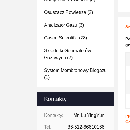
Osuszacz Powietrza
(2)
Analizator Gazu
(3)
Sz
Gaspu Scientific
(28)
Po
ge
Składniki Generatorów
Gazowych
(2)
System Membranowy Biogazu
(1)
Kontakty
Kontakty:
Mr. Lu YingYun
Pr
Ce
Tel.:
86-512-66610166