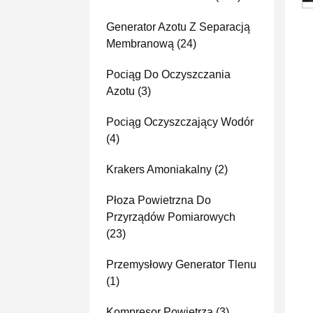
Generator Azotu Z Separacją
Membranową
(24)
Pociąg Do Oczyszczania
Azotu
(3)
Pociąg Oczyszczający Wodór
(4)
Krakers Amoniakalny
(2)
Płoza Powietrzna Do
Przyrządów Pomiarowych
(23)
Przemysłowy Generator Tlenu
(1)
Kompresor Powietrza
(3)