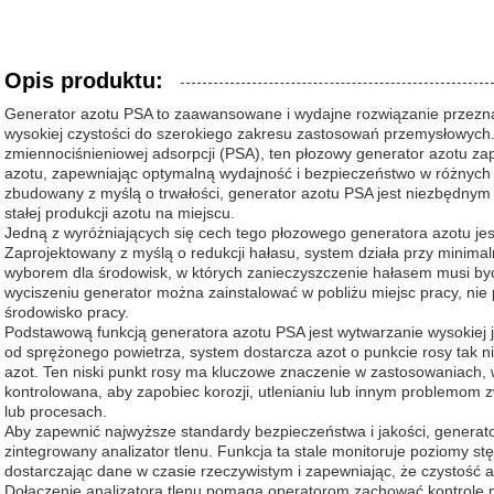
Opis produktu:
Generator azotu PSA to zaawansowane i wydajne rozwiązanie przezn
wysokiej czystości do szerokiego zakresu zastosowań przemysłowych.
zmiennociśnieniowej adsorpcji (PSA), ten płozowy generator azotu za
azotu, zapewniając optymalną wydajność i bezpieczeństwo w różnych 
zbudowany z myślą o trwałości, generator azotu PSA jest niezbędn
stałej produkcji azotu na miejscu.
Jedną z wyróżniających się cech tego płozowego generatora azotu jes
Zaprojektowany z myślą o redukcji hałasu, system działa przy minimal
wyborem dla środowisk, w których zanieczyszczenie hałasem musi by
wyciszeniu generator można zainstalować w pobliżu miejsc pracy, nie
środowisko pracy.
Podstawową funkcją generatora azotu PSA jest wytwarzanie wysokiej 
od sprężonego powietrza, system dostarcza azot o punkcie rosy tak ni
azot. Ten niski punkt rosy ma kluczowe znaczenie w zastosowaniach, w
kontrolowana, aby zapobiec korozji, utlenianiu lub innym problemom 
lub procesach.
Aby zapewnić najwyższe standardy bezpieczeństwa i jakości, generat
zintegrowany analizator tlenu. Funkcja ta stale monitoruje poziomy s
dostarczając dane w czasie rzeczywistym i zapewniając, że czystość 
Dołączenie analizatora tlenu pomaga operatorom zachować kontrolę n