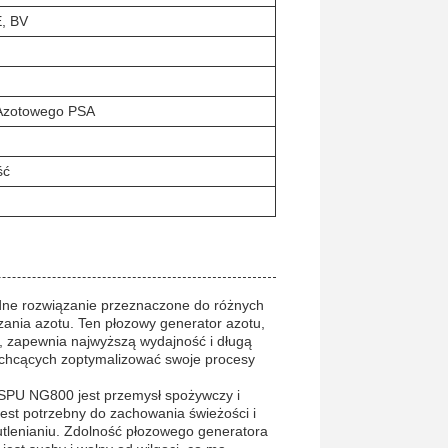
, BV
Azotowego PSA
ść
dne rozwiązanie przeznaczone do różnych
ania azotu. Ten płozowy generator azotu,
 zapewnia najwyższą wydajność i długą
 chcących zoptymalizować swoje procesy
SPU NG800 jest przemysł spożywczy i
est potrzebny do zachowania świeżości i
utlenianiu. Zdolność płozowego generatora