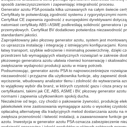
sposób zanieczyszczeniom i zapewniając integralność procesu.
Generator azotu PSA posiada kilka uznawanych na całym świecie cert
Certyfikaty te potwierdzają zgodność systemu z rygorystycznymi norm
Certyfikat CE zapewnia zgodność z europejskimi dyrektywami dotyczą
natomiast certyfikaty ABS i ASME podkreślają solidność generatora i 
przemysłowych. Certyfikat BV dodatkowo potwierdza niezawodność pr
standardami jakości.
Zaprojektowany jako płozowy generator azotu, system jest montowany
co upraszcza instalację i integrację z istniejącymi konfiguracjami. K
łatwy transport, szybkie wdrożenie i minimalną powierzchnię, dzięki 
przestrzeni lub wymagających elastycznych rozwiązań w zakresie dos
płozowego generatora azotu ułatwia również konserwację i skalowaln
zwiększanie wydajności produkcji azotu w miarę potrzeb.
Podsumowując, generator azotu PSA to najnowocześniejsze rozwiązani
niezawodność i przyjazne dla użytkownika funkcje, aby zapewnić dos
wyciszenie, wbudowany analizator tlenu i zdolność do wytwarzania azo
to wyjątkowy wybór dla branż, w których czystość gazu i cisza pracy 
certyfikatami, takimi jak CE, ABS, ASME i BV, płozowy generator az
normami i zapewnia użytkownikom spokój ducha.
Niezależnie od tego, czy chodzi o pakowanie żywności, produkcję elek
jakiekolwiek inne zastosowania wymagające azotu o wysokiej czystośc
opłacalną alternatywę dla tradycyjnych metod dostarczania azotu na
zwiększa przenośność i łatwość instalacji, a zaawansowane funkcje g
azotu. Inwestycja w generator azotu PSA oznacza zabezpieczenie nie
wydajność operacyjną i jakość produktów w różnych sektorach przemy