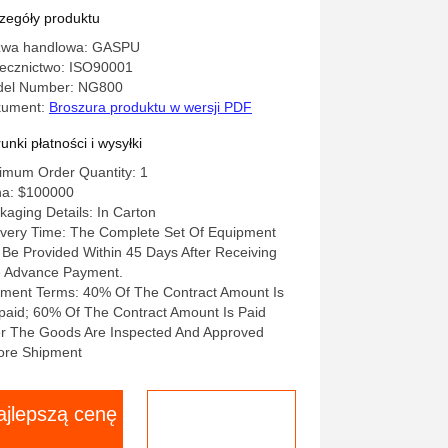
starczający punkt rosy minus 70
zegóły produktu
opni Celsjusza nadający się do
wa handlowa: GASPU
ocesów produkcyjnych
ecznictwo: ISO90001
el Number: NG800
kument:
Broszura produktu w wersji PDF
unki płatności i wysyłki
imum Order Quantity: 1
a: $100000
kaging Details: In Carton
ivery Time: The Complete Set Of Equipment
l Be Provided Within 45 Days After Receiving
 Advance Payment.
ment Terms: 40% Of The Contract Amount Is
paid; 60% Of The Contract Amount Is Paid
er The Goods Are Inspected And Approved
ore Shipment
ajlepszą cenę
Rozmawiaj
teraz.