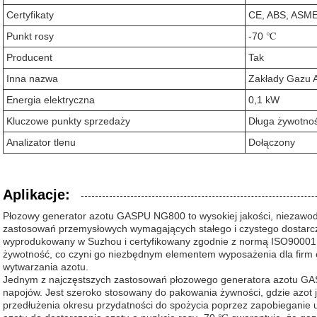
Certyfikaty
CE, ABS, ASME
Punkt rosy
-70 ℃
Producent
Tak
Inna nazwa
Zakłady Gazu 
Energia elektryczna
0,1 kW
Kluczowe punkty sprzedaży
Długa żywotno
Analizator tlenu
Dołączony
Aplikacje:
Płozowy generator azotu GASPU NG800 to wysokiej jakości, niezawo
zastosowań przemysłowych wymagających stałego i czystego dostarcz
wyprodukowany w Suzhou i certyfikowany zgodnie z normą ISO90001,
żywotność, co czyni go niezbędnym elementem wyposażenia dla firm
wytwarzania azotu.
Jednym z najczęstszych zastosowań płozowego generatora azotu GA
napojów. Jest szeroko stosowany do pakowania żywności, gdzie azot j
przedłużenia okresu przydatności do spożycia poprzez zapobieganie 