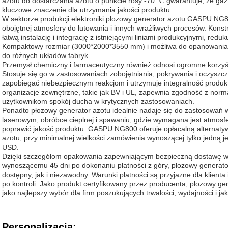
azotu do dostarczania azotu o punkcie rosy -70 ℃ gwarantuje, że gaz 
kluczowe znaczenie dla utrzymania jakości produktu.
W sektorze produkcji elektroniki płozowy generator azotu GASPU NG
obojętnej atmosfery do lutowania i innych wrażliwych procesów. Kon
łatwą instalację i integrację z istniejącymi liniami produkcyjnymi, redu
Kompaktowy rozmiar (3000*2000*3550 mm) i możliwa do opanowania w
do różnych układów fabryk.
Przemysł chemiczny i farmaceutyczny również odnosi ogromne korzyś
Stosuje się go w zastosowaniach zobojętniania, pokrywania i oczyszc
zapobiegać niebezpiecznym reakcjom i utrzymuje integralność produ
organizacje zewnętrzne, takie jak BV i UL, zapewnia zgodność z norm
użytkownikom spokój ducha w krytycznych zastosowaniach.
Ponadto płozowy generator azotu idealnie nadaje się do zastosowań w
laserowym, obróbce cieplnej i spawaniu, gdzie wymagana jest atmosfer
poprawić jakość produktu. GASPU NG800 oferuje opłacalną alternatyw
azotu, przy minimalnej wielkości zamówienia wynoszącej tylko jedną j
USD.
Dzięki szczegółom opakowania zapewniającym bezpieczną dostawę w 
wynoszącemu 45 dni po dokonaniu płatności z góry, płozowy genera
dostępny, jak i niezawodny. Warunki płatności są przyjazne dla klient
po kontroli. Jako produkt certyfikowany przez producenta, płozowy 
jako najlepszy wybór dla firm poszukujących trwałości, wydajności i 
Personalizacja: