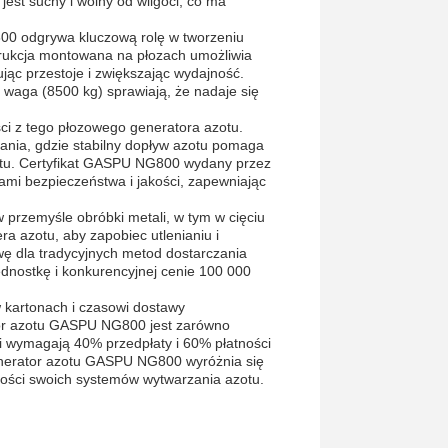
jest suchy i wolny od wilgoci, co ma
800 odgrywa kluczową rolę w tworzeniu
strukcja montowana na płozach umożliwia
kując przestoje i zwiększając wydajność.
aga (8500 kg) sprawiają, że nadaje się
ci z tego płozowego generatora azotu.
zania, gdzie stabilny dopływ azotu pomaga
ktu. Certyfikat GASPU NG800 wydany przez
ami bezpieczeństwa i jakości, zapewniając
 przemyśle obróbki metali, w tym w cięciu
a azotu, aby zapobiec utlenianiu i
ę dla tradycyjnych metod dostarczania
ednostkę i konkurencyjnej cenie 100 000
kartonach i czasowi dostawy
tor azotu GASPU NG800 jest zarówno
a i wymagają 40% przedpłaty i 60% płatności
generator azotu GASPU NG800 wyróżnia się
jakości swoich systemów wytwarzania azotu.