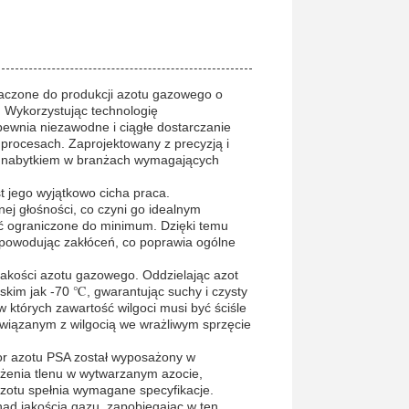
aczone do produkcji azotu gazowego o
 Wykorzystując technologię
pewnia niezawodne i ciągłe dostarczanie
procesach. Zaprojektowany z precyzją i
ym nabytkiem w branżach wymagających
t jego wyjątkowo cicha praca.
nej głośności, co czyni go idealnym
ć ograniczone do minimum. Dzięki temu
 powodując zakłóceń, co poprawia ogólne
jakości azotu gazowego. Oddzielając azot
skim jak -70 ℃, gwarantując suchy i czysty
 których zawartość wilgoci musi być ściśle
związanym z wilgocią we wrażliwym sprzęcie
or azotu PSA został wyposażony w
tężenia tlenu w wytwarzanym azocie,
azotu spełnia wymagane specyfikacje.
ad jakością gazu, zapobiegając w ten