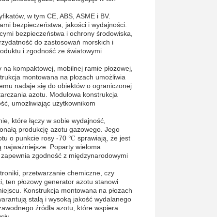
yfikatów, w tym CE, ABS, ASME i BV.
ami bezpieczeństwa, jakości i wydajności.
cymi bezpieczeństwa i ochrony środowiska,
przydatność do zastosowań morskich i
oduktu i zgodność ze światowymi
 na kompaktowej, mobilnej ramie płozowej,
onstrukcja montowana na płozach umożliwia
czemu nadaje się do obiektów o ograniczonej
tarczania azotu. Modułowa konstrukcja
ość, umożliwiając użytkownikom
e, które łączy w sobie wydajność,
konałą produkcję azotu gazowego. Jego
tu o punkcie rosy -70 ℃ sprawiają, że jest
są najważniejsze. Poparty wieloma
otu zapewnia zgodność z międzynarodowymi
troniki, przetwarzanie chemiczne, czy
i, ten płozowy generator azotu stanowi
 miejscu. Konstrukcja montowana na płozach
warantują stałą i wysoką jakość wydalanego
zawodnego źródła azotu, które wspiera
słu.