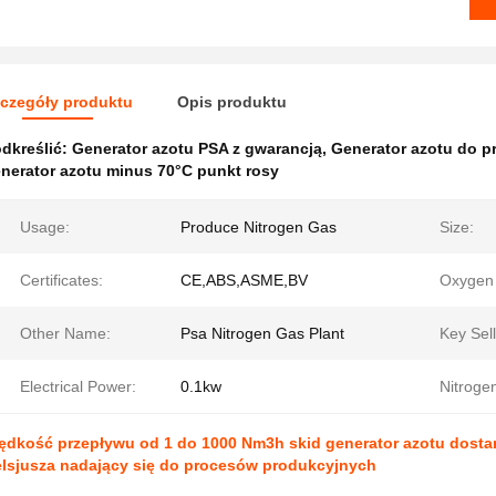
czegóły produktu
Opis produktu
dkreślić:
Generator azotu PSA z gwarancją
,
Generator azotu do p
nerator azotu minus 70°C punkt rosy
Usage:
Produce Nitrogen Gas
Size:
Certificates:
CE,ABS,ASME,BV
Oxygen 
Other Name:
Psa Nitrogen Gas Plant
Key Sell
Electrical Power:
0.1kw
Nitroge
ędkość przepływu od 1 do 1000 Nm3h skid generator azotu dostar
lsjusza nadający się do procesów produkcyjnych