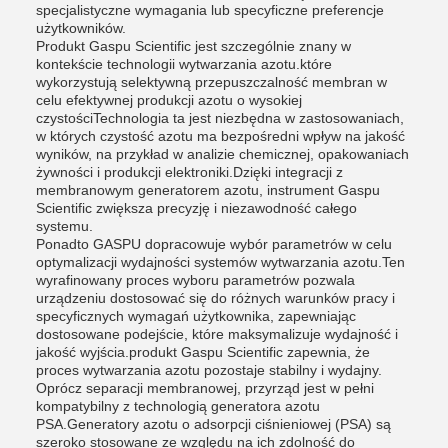
specjalistyczne wymagania lub specyficzne preferencje
użytkowników.
Produkt Gaspu Scientific jest szczególnie znany w
kontekście technologii wytwarzania azotu.które
wykorzystują selektywną przepuszczalność membran w
celu efektywnej produkcji azotu o wysokiej
czystościTechnologia ta jest niezbędna w zastosowaniach,
w których czystość azotu ma bezpośredni wpływ na jakość
wyników, na przykład w analizie chemicznej, opakowaniach
żywności i produkcji elektroniki.Dzięki integracji z
membranowym generatorem azotu, instrument Gaspu
Scientific zwiększa precyzję i niezawodność całego
systemu.
Ponadto GASPU dopracowuje wybór parametrów w celu
optymalizacji wydajności systemów wytwarzania azotu.Ten
wyrafinowany proces wyboru parametrów pozwala
urządzeniu dostosować się do różnych warunków pracy i
specyficznych wymagań użytkownika, zapewniając
dostosowane podejście, które maksymalizuje wydajność i
jakość wyjścia.produkt Gaspu Scientific zapewnia, że
proces wytwarzania azotu pozostaje stabilny i wydajny.
Oprócz separacji membranowej, przyrząd jest w pełni
kompatybilny z technologią generatora azotu
PSA.Generatory azotu o adsorpcji ciśnieniowej (PSA) są
szeroko stosowane ze względu na ich zdolność do