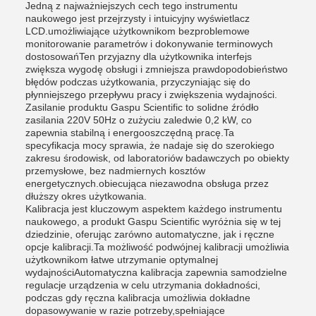
Jedną z najważniejszych cech tego instrumentu
naukowego jest przejrzysty i intuicyjny wyświetlacz
LCD.umożliwiające użytkownikom bezproblemowe
monitorowanie parametrów i dokonywanie terminowych
dostosowańTen przyjazny dla użytkownika interfejs
zwiększa wygodę obsługi i zmniejsza prawdopodobieństwo
błędów podczas użytkowania, przyczyniając się do
płynniejszego przepływu pracy i zwiększenia wydajności.
Zasilanie produktu Gaspu Scientific to solidne źródło
zasilania 220V 50Hz o zużyciu zaledwie 0,2 kW, co
zapewnia stabilną i energooszczędną pracę.Ta
specyfikacja mocy sprawia, że nadaje się do szerokiego
zakresu środowisk, od laboratoriów badawczych po obiekty
przemysłowe, bez nadmiernych kosztów
energetycznych.obiecująca niezawodna obsługa przez
dłuższy okres użytkowania.
Kalibracja jest kluczowym aspektem każdego instrumentu
naukowego, a produkt Gaspu Scientific wyróżnia się w tej
dziedzinie, oferując zarówno automatyczne, jak i ręczne
opcje kalibracji.Ta możliwość podwójnej kalibracji umożliwia
użytkownikom łatwe utrzymanie optymalnej
wydajnościAutomatyczna kalibracja zapewnia samodzielne
regulacje urządzenia w celu utrzymania dokładności,
podczas gdy ręczna kalibracja umożliwia dokładne
dopasowywanie w razie potrzeby,spełniające