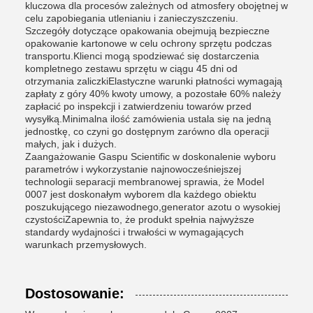
kluczowa dla procesów zależnych od atmosfery obojętnej w
celu zapobiegania utlenianiu i zanieczyszczeniu.
Szczegóły dotyczące opakowania obejmują bezpieczne
opakowanie kartonowe w celu ochrony sprzętu podczas
transportu.Klienci mogą spodziewać się dostarczenia
kompletnego zestawu sprzętu w ciągu 45 dni od
otrzymania zaliczkiElastyczne warunki płatności wymagają
zapłaty z góry 40% kwoty umowy, a pozostałe 60% należy
zapłacić po inspekcji i zatwierdzeniu towarów przed
wysyłką.Minimalna ilość zamówienia ustala się na jedną
jednostkę, co czyni go dostępnym zarówno dla operacji
małych, jak i dużych.
Zaangażowanie Gaspu Scientific w doskonalenie wyboru
parametrów i wykorzystanie najnowocześniejszej
technologii separacji membranowej sprawia, że Model
0007 jest doskonałym wyborem dla każdego obiektu
poszukującego niezawodnego,generator azotu o wysokiej
czystościZapewnia to, że produkt spełnia najwyższe
standardy wydajności i trwałości w wymagających
warunkach przemysłowych.
Dostosowanie: