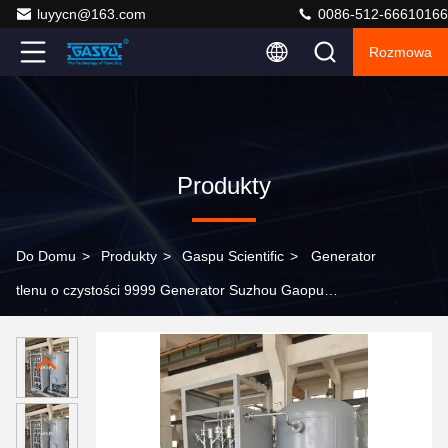
luyycn@163.com
0086-512-66610166
Rozmowa
Produkty
Do Domu
>
Produkty
>
Gaspu Scientific
>
Generator
tlenu o czystości 9999 Generator Suzhou Gaopu
Generator tlenu ultra czystego 35l/min 60 psig
pojemność zastosowania przemysłowe