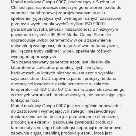
Model naukowy Gaspu 0007, pochodzący z Suzhou w
Chinach,jest najnowocześniejszym generatorem azotu do
separacji membranowej zaprojektowanym w celu
spełnienia rygorystycznych wymagań różnych zastosowań
przemysłowych i naukowychCertyfikat ISO 90001
gwarantuje wysoką jakość i niezawodność z niezwykłym
poziomem czystości 99,99%.Marka Gaspu Scientific
dopracowuje wybór parametrów w celu zapewnienia
optymalnej wydajności, oferując zarówno automatyczne,
jak i ręczne tryby kalibracji w celu spełnienia różnych
wymagań operacyjnych.
Ten zaawansowany generator azotu jest idealny dla
laboratoriów, zakładów produkcyjnych i instytucji
badawczych, w których niezbędny jest azot o wysokiej
czystości.Ekran LCD zapewnia jasne i precyzyjne dane
operacyjneUrządzenie działa skutecznie w zakresie
temperatur od -10°C do 50°C,umożliwiające stosowanie go
w różnych warunkach środowiskowych, nie naruszając jego
funkcjonalności.
Model naukowy Gaspu 0007 jest szczególnie odpowiedni
do zastosowań wymagających stałego i niezawodnego
dostarczania azotu, takich jak przetwarzanie chemiczne,
produkcja elektroniki, pakowanie żywności,i produkcji
farmaceutycznejJego technologia separacji membranowej
zapewnia ciągłą i stabilną produkcję azotu, która jest