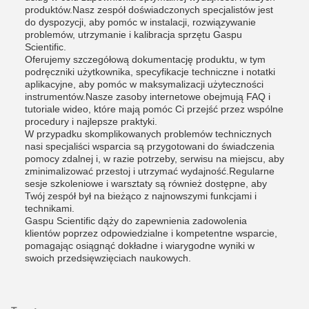
produktów.Nasz zespół doświadczonych specjalistów jest
do dyspozycji, aby pomóc w instalacji, rozwiązywanie
problemów, utrzymanie i kalibracja sprzętu Gaspu
Scientific.
Oferujemy szczegółową dokumentację produktu, w tym
podręczniki użytkownika, specyfikacje techniczne i notatki
aplikacyjne, aby pomóc w maksymalizacji użyteczności
instrumentów.Nasze zasoby internetowe obejmują FAQ i
tutoriale wideo, które mają pomóc Ci przejść przez wspólne
procedury i najlepsze praktyki.
W przypadku skomplikowanych problemów technicznych
nasi specjaliści wsparcia są przygotowani do świadczenia
pomocy zdalnej i, w razie potrzeby, serwisu na miejscu, aby
zminimalizować przestoj i utrzymać wydajność.Regularne
sesje szkoleniowe i warsztaty są również dostępne, aby
Twój zespół był na bieżąco z najnowszymi funkcjami i
technikami.
Gaspu Scientific dąży do zapewnienia zadowolenia
klientów poprzez odpowiedzialne i kompetentne wsparcie,
pomagając osiągnąć dokładne i wiarygodne wyniki w
swoich przedsięwzięciach naukowych.