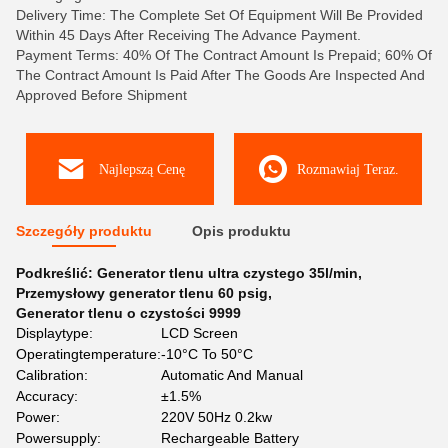
Delivery Time: The Complete Set Of Equipment Will Be Provided
Within 45 Days After Receiving The Advance Payment.
Payment Terms: 40% Of The Contract Amount Is Prepaid; 60% Of
The Contract Amount Is Paid After The Goods Are Inspected And
Approved Before Shipment
Najlepszą Cenę
Rozmawiaj Teraz.
Szczegóły produktu
Opis produktu
Podkreślić:
Generator tlenu ultra czystego 35l/min
,
Przemysłowy generator tlenu 60 psig
,
Generator tlenu o czystości 9999
Displaytype:
LCD Screen
Operatingtemperature:
-10°C To 50°C
Calibration:
Automatic And Manual
Accuracy:
±1.5%
Power:
220V 50Hz 0.2kw
Powersupply:
Rechargeable Battery