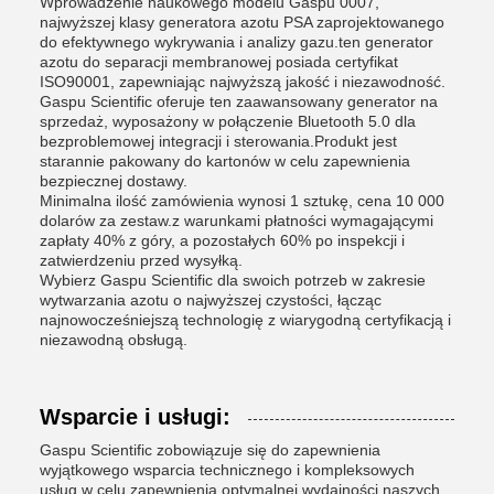
Wprowadzenie naukowego modelu Gaspu 0007,
najwyższej klasy generatora azotu PSA zaprojektowanego
do efektywnego wykrywania i analizy gazu.ten generator
azotu do separacji membranowej posiada certyfikat
ISO90001, zapewniając najwyższą jakość i niezawodność.
Gaspu Scientific oferuje ten zaawansowany generator na
sprzedaż, wyposażony w połączenie Bluetooth 5.0 dla
bezproblemowej integracji i sterowania.Produkt jest
starannie pakowany do kartonów w celu zapewnienia
bezpiecznej dostawy.
Minimalna ilość zamówienia wynosi 1 sztukę, cena 10 000
dolarów za zestaw.z warunkami płatności wymagającymi
zapłaty 40% z góry, a pozostałych 60% po inspekcji i
zatwierdzeniu przed wysyłką.
Wybierz Gaspu Scientific dla swoich potrzeb w zakresie
wytwarzania azotu o najwyższej czystości, łącząc
najnowocześniejszą technologię z wiarygodną certyfikacją i
niezawodną obsługą.
Wsparcie i usługi:
Gaspu Scientific zobowiązuje się do zapewnienia
wyjątkowego wsparcia technicznego i kompleksowych
usług w celu zapewnienia optymalnej wydajności naszych