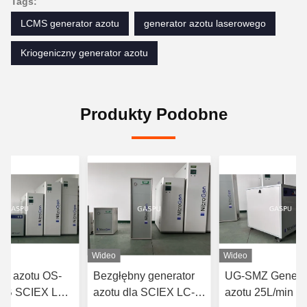
Tags:
LCMS generator azotu
generator azotu laserowego
Kriogeniczny generator azotu
Produkty Podobne
Wideo
Wideo
or azotu OS-
Bezgłębny generator
UG-SMZ Genera
 AB SCIEX LC-
azotu dla SCIEX LC-
azotu 25L/min 9