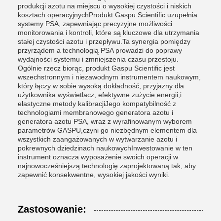
produkcji azotu na miejscu o wysokiej czystości i niskich
kosztach operacyjnychProdukt Gaspu Scientific uzupełnia
systemy PSA, zapewniając precyzyjne możliwości
monitorowania i kontroli, które są kluczowe dla utrzymania
stałej czystości azotu i przepływu.Ta synergia pomiędzy
przyrządem a technologią PSA prowadzi do poprawy
wydajności systemu i zmniejszenia czasu przestoju.
Ogólnie rzecz biorąc, produkt Gaspu Scientific jest
wszechstronnym i niezawodnym instrumentem naukowym,
który łączy w sobie wysoką dokładność, przyjazny dla
użytkownika wyświetlacz, efektywne zużycie energii,i
elastyczne metody kalibracjiJego kompatybilność z
technologiami membranowego generatora azotu i
generatora azotu PSA, wraz z wyrafinowanym wyborem
parametrów GASPU,czyni go niezbędnym elementem dla
wszystkich zaangażowanych w wytwarzanie azotu i
pokrewnych dziedzinach naukowychInwestowanie w ten
instrument oznacza wyposażenie swoich operacji w
najnowocześniejszą technologię zaprojektowaną tak, aby
zapewnić konsekwentne, wysokiej jakości wyniki.
Zastosowanie: