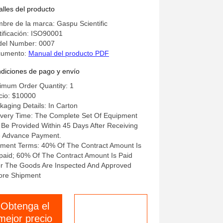
nerador de oxígeno ultrapuro 35
alles del producto
min 60 psig capacidad
bre de la marca: Gaspu Scientific
licaciones industriales
tificación: ISO90001
el Number: 0007
cumento:
Manual del producto PDF
diciones de pago y envío
imum Order Quantity: 1
cio: $10000
kaging Details: In Carton
ivery Time: The Complete Set Of Equipment
l Be Provided Within 45 Days After Receiving
 Advance Payment.
ment Terms: 40% Of The Contract Amount Is
paid; 60% Of The Contract Amount Is Paid
er The Goods Are Inspected And Approved
ore Shipment
Obtenga el
Habla ahora.
mejor precio