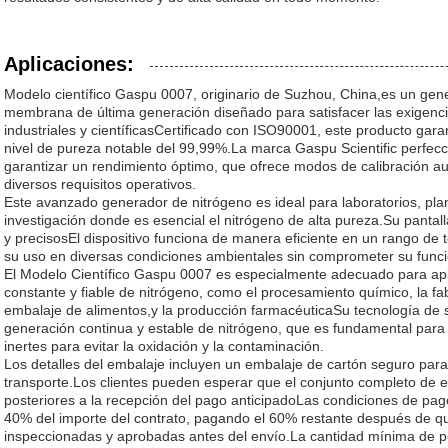
Aplicaciones:
Modelo científico Gaspu 0007, originario de Suzhou, China,es un gen
membrana de última generación diseñado para satisfacer las exigenci
industriales y científicasCertificado con ISO90001, este producto garan
nivel de pureza notable del 99,99%.La marca Gaspu Scientific perfecc
garantizar un rendimiento óptimo, que ofrece modos de calibración a
diversos requisitos operativos.
Este avanzado generador de nitrógeno es ideal para laboratorios, pla
investigación donde es esencial el nitrógeno de alta pureza.Su pantal
y precisosEl dispositivo funciona de manera eficiente en un rango d
su uso en diversas condiciones ambientales sin comprometer su funci
El Modelo Científico Gaspu 0007 es especialmente adecuado para apl
constante y fiable de nitrógeno, como el procesamiento químico, la fab
embalaje de alimentos,y la producción farmacéuticaSu tecnología de
generación continua y estable de nitrógeno, que es fundamental par
inertes para evitar la oxidación y la contaminación.
Los detalles del embalaje incluyen un embalaje de cartón seguro para
transporte.Los clientes pueden esperar que el conjunto completo de e
posteriores a la recepción del pago anticipadoLas condiciones de pago
40% del importe del contrato, pagando el 60% restante después de q
inspeccionadas y aprobadas antes del envío.La cantidad mínima de pe