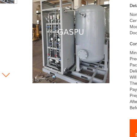
Ge
Det
l/
Nom
ap
Cer
Mod
Do
Con
Min
Pre
Pac
Del
Wil
The
Pay
Pre
Aft
Bef