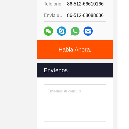
Teléfono:
86-512-66610166
Envía un fax.:
86-512-68088636
Habla Ahora.
Envíenos