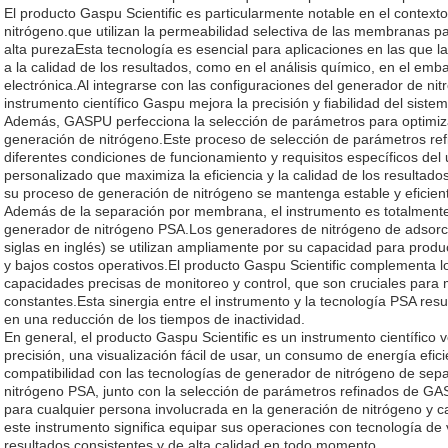
El producto Gaspu Scientific es particularmente notable en el context
nitrógeno.que utilizan la permeabilidad selectiva de las membranas p
alta purezaEsta tecnología es esencial para aplicaciones en las que l
a la calidad de los resultados, como en el análisis químico, en el emba
electrónica.Al integrarse con las configuraciones del generador de n
instrumento científico Gaspu mejora la precisión y fiabilidad del siste
Además, GASPU perfecciona la selección de parámetros para optimiza
generación de nitrógeno.Este proceso de selección de parámetros refi
diferentes condiciones de funcionamiento y requisitos específicos de
personalizado que maximiza la eficiencia y la calidad de los resultado
su proceso de generación de nitrógeno se mantenga estable y eficien
Además de la separación por membrana, el instrumento es totalmente 
generador de nitrógeno PSA.Los generadores de nitrógeno de adsorci
siglas en inglés) se utilizan ampliamente por su capacidad para produc
y bajos costos operativos.El producto Gaspu Scientific complementa 
capacidades precisas de monitoreo y control, que son cruciales para 
constantes.Esta sinergia entre el instrumento y la tecnología PSA res
en una reducción de los tiempos de inactividad.
En general, el producto Gaspu Scientific es un instrumento científico v
precisión, una visualización fácil de usar, un consumo de energía efic
compatibilidad con las tecnologías de generador de nitrógeno de se
nitrógeno PSA, junto con la selección de parámetros refinados de 
para cualquier persona involucrada en la generación de nitrógeno y ca
este instrumento significa equipar sus operaciones con tecnología de
resultados consistentes y de alta calidad en todo momento.