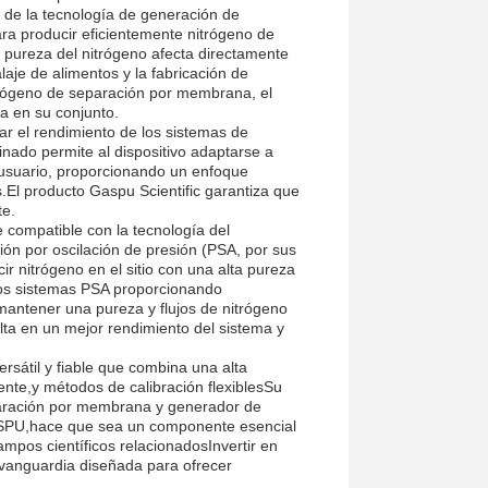
o de la tecnología de generación de
ara producir eficientemente nitrógeno de
a pureza del nitrógeno afecta directamente
laje de alimentos y la fabricación de
itrógeno de separación por membrana, el
ma en su conjunto.
r el rendimiento de los sistemas de
nado permite al dispositivo adaptarse a
l usuario, proporcionando un enfoque
s.El producto Gaspu Scientific garantiza que
te.
compatible con la tecnología del
ón por oscilación de presión (PSA, por sus
ir nitrógeno en el sitio con una alta pureza
los sistemas PSA proporcionando
mantener una pureza y flujos de nitrógeno
ulta en un mejor rendimiento del sistema y
ersátil y fiable que combina una alta
iente,y métodos de calibración flexiblesSu
paración por membrana y generador de
GASPU,hace que sea un componente esencial
mpos científicos relacionadosInvertir en
 vanguardia diseñada para ofrecer