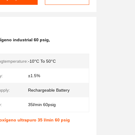
geno industrial 60 psig
,
ngtemperature:
-10°C To 50°C
y:
±1.5%
pply:
Rechargeable Battery
y:
35l/min 60psig
ígeno ultrapuro 35 l/min 60 psig