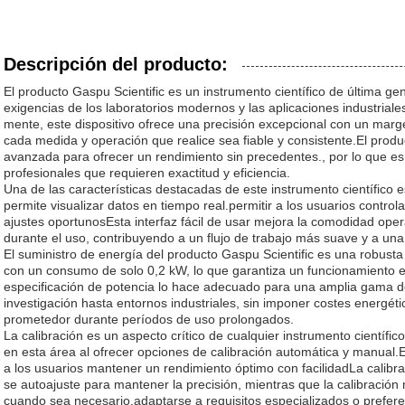
Descripción del producto:
El producto Gaspu Scientific es un instrumento científico de última ge
exigencias de los laboratorios modernos y las aplicaciones industriale
mente, este dispositivo ofrece una precisión excepcional con un mar
cada medida y operación que realice sea fiable y consistente.El produ
avanzada para ofrecer un rendimiento sin precedentes., por lo que es
profesionales que requieren exactitud y eficiencia.
Una de las características destacadas de este instrumento científico es
permite visualizar datos en tiempo real.permitir a los usuarios control
ajustes oportunosEsta interfaz fácil de usar mejora la comodidad oper
durante el uso, contribuyendo a un flujo de trabajo más suave y a un
El suministro de energía del producto Gaspu Scientific es una robust
con un consumo de solo 0,2 kW, lo que garantiza un funcionamiento e
especificación de potencia lo hace adecuado para una amplia gama d
investigación hasta entornos industriales, sin imponer costes energétic
prometedor durante períodos de uso prolongados.
La calibración es un aspecto crítico de cualquier instrumento científic
en esta área al ofrecer opciones de calibración automática y manual.
a los usuarios mantener un rendimiento óptimo con facilidadLa calibra
se autoajuste para mantener la precisión, mientras que la calibración
cuando sea necesario.adaptarse a requisitos especializados o preferen