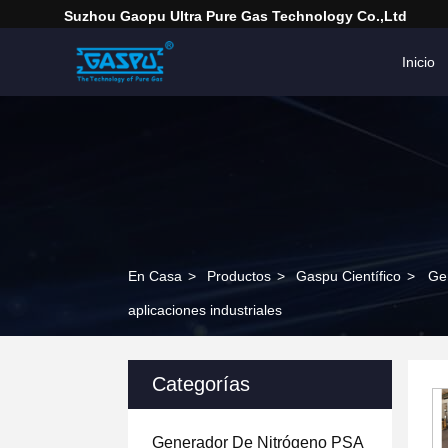
Suzhou Gaopu Ultra Pure Gas Technology Co.,Ltd
Inicio
En Casa
>
Productos
>
Gaspu Científico
>
Ge
aplicaciones industriales
Categorías
Generador De Nitrógeno PSA