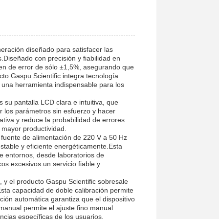
neración diseñado para satisfacer las
s.Diseñado con precisión y fiabilidad en
gen de error de sólo ±1,5%, asegurando que
cto Gaspu Scientific integra tecnología
 una herramienta indispensable para los
 su pantalla LCD clara e intuitiva, que
ar los parámetros sin esfuerzo y hacer
ativa y reduce la probabilidad de errores
a mayor productividad.
a fuente de alimentación de 220 V a 50 Hz
stable y eficiente energéticamente.Esta
e entornos, desde laboratorios de
os excesivos.un servicio fiable y
o, y el producto Gaspu Scientific sobresale
Esta capacidad de doble calibración permite
ción automática garantiza que el dispositivo
 manual permite el ajuste fino manual
cias específicas de los usuarios.