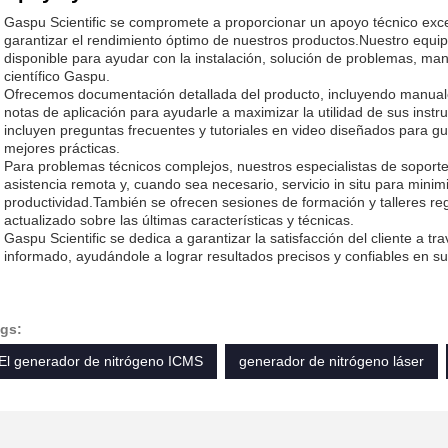
Gaspu Scientific se compromete a proporcionar un apoyo técnico excep
garantizar el rendimiento óptimo de nuestros productos.Nuestro equip
disponible para ayudar con la instalación, solución de problemas, man
científico Gaspu.
Ofrecemos documentación detallada del producto, incluyendo manuales
notas de aplicación para ayudarle a maximizar la utilidad de sus inst
incluyen preguntas frecuentes y tutoriales en video diseñados para g
mejores prácticas.
Para problemas técnicos complejos, nuestros especialistas de soport
asistencia remota y, cuando sea necesario, servicio in situ para minim
productividad.También se ofrecen sesiones de formación y talleres re
actualizado sobre las últimas características y técnicas.
Gaspu Scientific se dedica a garantizar la satisfacción del cliente a tr
informado, ayudándole a lograr resultados precisos y confiables en sus
gs:
El generador de nitrógeno ICMS
generador de nitrógeno láser