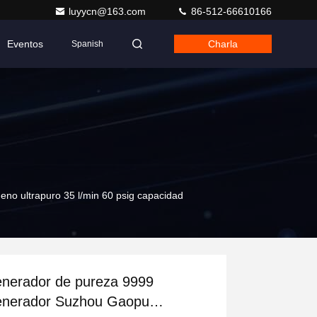
luyycn@163.com
86-512-66610166
Eventos
Charla
Spanish
o ultrapuro 35 l/min 60 psig capacidad
nerador de pureza 9999
nerador Suzhou Gaopu