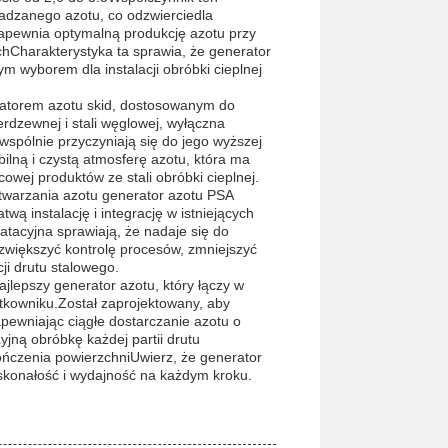
dzanego azotu, co odzwierciedla
apewnia optymalną produkcję azotu przy
hCharakterystyka ta sprawia, że generator
ym wyborem dla instalacji obróbki cieplnej
atorem azotu skid, dostosowanym do
erdzewnej i stali węglowej, wyłączna
 wspólnie przyczyniają się do jego wyższej
ilną i czystą atmosferę azotu, która ma
owej produktów ze stali obróbki cieplnej.
warzania azotu generator azotu PSA
ą instalację i integrację w istniejących
oatacyjna sprawiają, że nadaje się do
zwiększyć kontrolę procesów, zmniejszyć
ji drutu stalowego.
jlepszy generator azotu, który łączy w
tkowniku.Został zaprojektowany, aby
pewniając ciągłe dostarczanie azotu o
jną obróbkę każdej partii drutu
ńczenia powierzchniUwierz, że generator
skonałość i wydajność na każdym kroku.