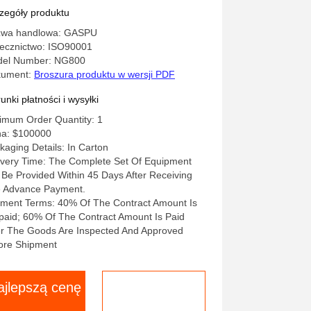
lekularnymi węgla Wydajność od
zegóły produktu
do 5000 Nm3h Produkcja gazu
wa handlowa: GASPU
zemysłowego
ecznictwo: ISO90001
el Number: NG800
kument:
Broszura produktu w wersji PDF
unki płatności i wysyłki
imum Order Quantity: 1
a: $100000
kaging Details: In Carton
ivery Time: The Complete Set Of Equipment
l Be Provided Within 45 Days After Receiving
 Advance Payment.
ment Terms: 40% Of The Contract Amount Is
paid; 60% Of The Contract Amount Is Paid
er The Goods Are Inspected And Approved
ore Shipment
ajlepszą cenę
Rozmawiaj
teraz.