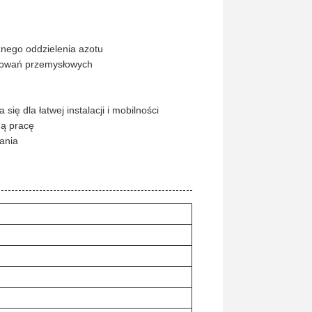
znego oddzielenia azotu
osowań przemysłowych
ę dla łatwej instalacji i mobilności
ną pracę
ania