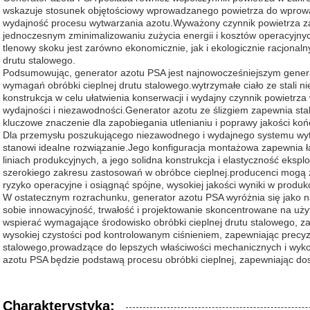
wskazuje stosunek objętościowy wprowadzanego powietrza do wprowa
wydajność procesu wytwarzania azotu.Wyważony czynnik powietrza z
jednoczesnym zminimalizowaniu zużycia energii i kosztów operacyjnyc
tlenowy skoku jest zarówno ekonomicznie, jak i ekologicznie racjonaln
drutu stalowego.
Podsumowując, generator azotu PSA jest najnowocześniejszym gener
wymagań obróbki cieplnej drutu stalowego.wytrzymałe ciało ze stali ni
konstrukcja w celu ułatwienia konserwacji i wydajny czynnik powietrza
wydajności i niezawodności.Generator azotu ze ślizgiem zapewnia stab
kluczowe znaczenie dla zapobiegania utlenianiu i poprawy jakości końc
Dla przemysłu poszukującego niezawodnego i wydajnego systemu wyt
stanowi idealne rozwiązanie.Jego konfiguracja montażowa zapewnia łatw
liniach produkcyjnych, a jego solidna konstrukcja i elastyczność ekspl
szerokiego zakresu zastosowań w obróbce cieplnej.producenci mogą 
ryzyko operacyjne i osiągnąć spójne, wysokiej jakości wyniki w produkc
W ostatecznym rozrachunku, generator azotu PSA wyróżnia się jako na
sobie innowacyjność, trwałość i projektowanie skoncentrowane na uży
wspierać wymagające środowisko obróbki cieplnej drutu stalowego, za
wysokiej czystości pod kontrolowanym ciśnieniem, zapewniając precyzy
stalowego,prowadzące do lepszych właściwości mechanicznych i wyko
azotu PSA będzie podstawą procesu obróbki cieplnej, zapewniając do
Charakterystyka: