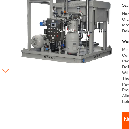
mo
Szc
5 
Naz
pr
Orz
Mod
Do
War
Min
Cen
Pac
Del
Wil
The
Pay
Pre
Aft
Bef
N