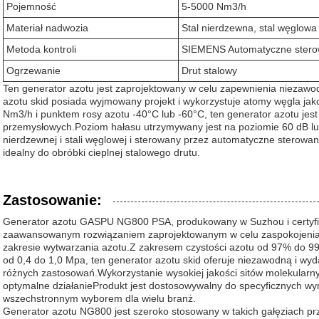
Pojemność
5-5000 Nm3/h
Materiał nadwozia
Stal nierdzewna, stal węglowa
Metoda kontroli
SIEMENS Automatyczne stero
Ogrzewanie
Drut stalowy
Ten generator azotu jest zaprojektowany w celu zapewnienia niezawod
azotu skid posiada wyjmowany projekt i wykorzystuje atomy węgla j
Nm3/h i punktem rosy azotu -40°C lub -60°C, ten generator azotu je
przemysłowych.Poziom hałasu utrzymywany jest na poziomie 60 dB lub
nierdzewnej i stali węglowej i sterowany przez automatyczne sterowa
idealny do obróbki cieplnej stalowego drutu.
Zastosowanie:
Generator azotu GASPU NG800 PSA, produkowany w Suzhou i certyfi
zaawansowanym rozwiązaniem zaprojektowanym w celu zaspokojenia
zakresie wytwarzania azotu.Z zakresem czystości azotu od 97% do 99
od 0,4 do 1,0 Mpa, ten generator azotu skid oferuje niezawodną i wy
różnych zastosowań.Wykorzystanie wysokiej jakości sitów molekular
optymalne działanieProdukt jest dostosowywalny do specyficznych wy
wszechstronnym wyborem dla wielu branż.
Generator azotu NG800 jest szeroko stosowany w takich gałęziach prze