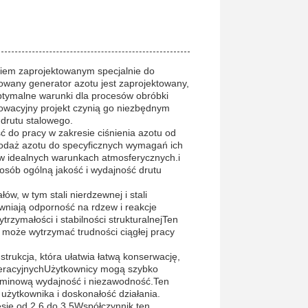
iem zaprojektowanym specjalnie do
owany generator azotu jest zaprojektowany,
optymalne warunki dla procesów obróbki
nnowacyjny projekt czynią go niezbędnym
 drutu stalowego.
ć do pracy w zakresie ciśnienia azotu od
odaż azotu do specyficznych wymagań ich
o w idealnych warunkach atmosferycznych.i
osób ogólną jakość i wydajność drutu
w, w tym stali nierdzewnej i stali
niają odporność na rdzew i reakcje
rzymałości i stabilności strukturalnejTen
 może wytrzymać trudności ciągłej pracy
strukcja, która ułatwia łatwą konserwację,
operacyjnychUżytkownicy mogą szybko
rminową wydajność i niezawodność.Ten
żytkownika i doskonałość działania.
sie od 2,6 do 3.5Współczynnik ten