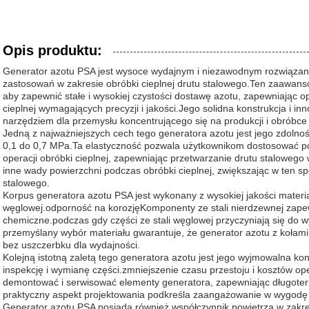
Opis produktu:
Generator azotu PSA jest wysoce wydajnym i niezawodnym rozwiązan
zastosowań w zakresie obróbki cieplnej drutu stalowego.Ten zaawans
aby zapewnić stałe i wysokiej czystości dostawę azotu, zapewniając 
cieplnej wymagających precyzji i jakości.Jego solidna konstrukcja i i
narzędziem dla przemysłu koncentrującego się na produkcji i obróbce
Jedną z najważniejszych cech tego generatora azotu jest jego zdolnoś
0,1 do 0,7 MPa.Ta elastyczność pozwala użytkownikom dostosować p
operacji obróbki cieplnej, zapewniając przetwarzanie drutu staloweg
inne wady powierzchni podczas obróbki cieplnej, zwiększając w ten sp
stalowego.
Korpus generatora azotu PSA jest wykonany z wysokiej jakości materiałó
węglowej.odporność na korozjęKomponenty ze stali nierdzewnej zapew
chemiczne.podczas gdy części ze stali węglowej przyczyniają się do wyt
przemyślany wybór materiału gwarantuje, że generator azotu z kołami
bez uszczerbku dla wydajności.
Kolejną istotną zaletą tego generatora azotu jest jego wyjmowalna kon
inspekcję i wymianę części.zmniejszenie czasu przestoju i kosztów 
demontować i serwisować elementy generatora, zapewniając długote
praktyczny aspekt projektowania podkreśla zaangażowanie w wygodę u
Generator azotu PSA posiada również współczynnik powietrza w zakre