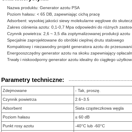
Nazwa produktu: Generator azotu PSA
Poziom hałasu: < 65 DB, zapewniając cichą pracę
Adsorbent: wysokiej jakości siewy molekularne węglowe do skutec
Zakres ciśnienia azotu: 0,1-0,7 Mpa odpowiedni do różnych zast
Czynnik powietrza: 2,6 ~ 3,5 dla zoptymalizowanej produkcji azotu
Specjalnie zaprojektowane do obróbki cieplnej drutu stalowego
Kompaktowy i niezawodny projekt generatora azotu do przesuwania si
Energooszczędny generator azotu na skoku zapewniający opłacal
Trwały i niskoodporny generator azotu idealny do ciągłego użytkow
Parametry techniczne:
Zdejmowane
- Tak, proszę.
Czynnik powietrza
2.6~3.5
Adsorbent
Siata cząsteczkowa węgla
Poziom hałasu
≤ 60 dB
Punkt rosy azotu
-40°C lub -60°C