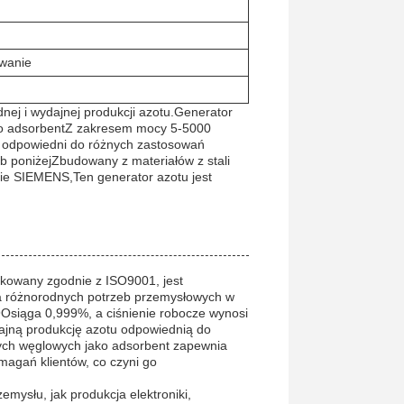
wanie
nej i wydajnej produkcji azotu.Generator
ako adsorbentZ zakresem mocy 5-5000
st odpowiedni do różnych zastosowań
 poniżejZbudowany z materiałów z stali
nie SIEMENS,Ten generator azotu jest
kowany zgodnie z ISO9001, jest
 różnorodnych potrzeb przemysłowych w
Osiąga 0,999%, a ciśnienie robocze wynosi
dajną produkcję azotu odpowiednią do
nych węglowych jako adsorbent zapewnia
magań klientów, co czyni go
mysłu, jak produkcja elektroniki,