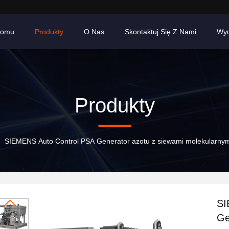
Domu
Produkty
O Nas
Skontaktuj Się Z Nami
Wyd
Produkty
SIEMENS Auto Control PSA Generator azotu z siewami molekularny
SI
Ge