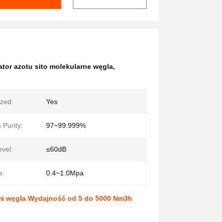
tor azotu sito molekularne węgla
,
zed:
Yes
 Purity:
97~99.999%
vel:
≤60dB
e:
0.4~1.0Mpa
mi węgla Wydajność od 5 do 5000 Nm3h