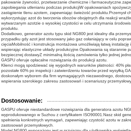
pakowanie żywności, przetwarzanie chemiczne i farmaceutyczne.zape
zapobiegania utlenianiu podczas produkcjiW opakowaniach spożywczy
zastąpienie tlenu azotem, zapewniając świeżość produktu.Przemysł c
wykorzystując azot do tworzenia obozów obojętnych dla reakcji wrażl
wytwarzanym azotzie o wysokiej czystości w celu utrzymania środowisk
produktu.
Dodatkowo, generator azotu typu skid NG800 jest idealny dla przemysł
przypadku gdy azot jest stosowany jako gaz osłaniający w celu poprawy
cięciaMobilność i konstrukcja montażowa umożliwiają łatwą instalację i
wspierając elastyczne układy produkcyjne.Opakowania są starannie 
bezpiecznej dostawyZ minimalną ilością zamówienia tylko jednej jedno
GASPU oferuje opłacalne rozwiązania do produkcji azotu.
Klienci mogą spodziewać się wygodnych warunków płatności: 40% pła
pozostałe 60% po inspekcji i zatwierdzeniu towarów przed wysyłką.G
doskonałym wyborem dla firm wymagających niezawodnego, dostosow
wspierania szerokiego zakresu zastosowań i scenariuszy przemysłow
Dostosowanie:
GASPU oferuje niestandardowe rozwiązania dla generatora azotu NG
wyprodukowanego w Suzhou z certyfikatem ISO90001.Nasz skid gene
spełnienia konkretnych wymagań, zapewniając czystość azotu w zakr
zastosowań przemysłowych.
Model NG800 wyposażony jest w przyjazny dla użytkownika wyświetlac