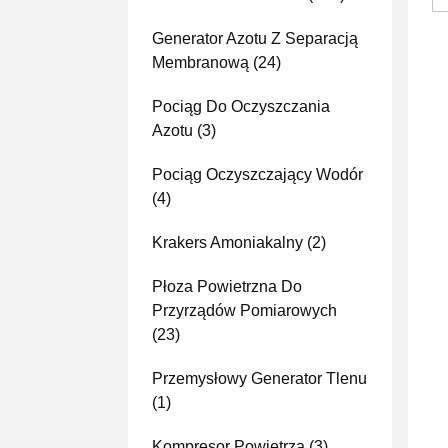
Generator Azotu Z Separacją
Membranową
(24)
Pociąg Do Oczyszczania
Azotu
(3)
Pociąg Oczyszczający Wodór
(4)
Krakers Amoniakalny
(2)
Płoza Powietrzna Do
Przyrządów Pomiarowych
(23)
Przemysłowy Generator Tlenu
(1)
Kompresor Powietrza
(3)