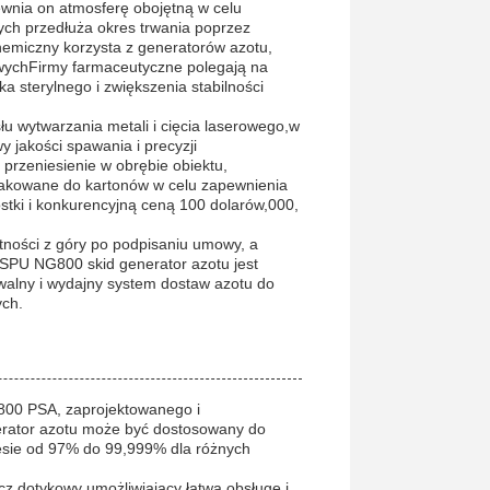
wnia on atmosferę obojętną w celu
ch przedłuża okres trwania poprzez
hemiczny korzysta z generatorów azotu,
iwychFirmy farmaceutyczne polegają na
a sterylnego i zwiększenia stabilności
u wytwarzania metali i cięcia laserowego,w
 jakości spawania i precyzji
 przeniesienie w obrębie obiektu,
pakowane do kartonów w celu zapewnienia
stki i konkurencyjną ceną 100 dolarów,000,
tności z góry po podpisaniu umowy, a
ASPU NG800 skid generator azotu jest
alny i wydajny system dostaw azotu do
ych.
800 PSA, zaprojektowanego i
rator azotu może być dostosowany do
esie od 97% do 99,999% dla różnych
z dotykowy umożliwiający łatwą obsługę i