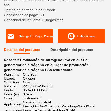
Detalles de empaquetado: De madera contrachapada o de otro
tipo
Tiempo de entrega: días 90work
Condiciones de pago: T/T
Capacidad de la fuente: 8 juegos/mes
Obtenga El Mejor Precio
Habla Ahora.
Detalles del producto
Descripción del producto
Resaltar:
Producción de nitrógeno PSA en el sitio
,
generador de nitrógeno en el lugar de producción
,
generador de nitrógeno PSA redundante
Warranty:
One Year
Usage:
Oxygen
Condition:
New
Voltage:
220v/380v/50-60hz
Purity:
95%-99.9995%
Power(w):
0.5kw
Color:
customized
General Industrial
Application:
Fields,Oil/Gas/Chemical/Metallurgy/Food/Coal
Technology:
Pressure Swing Adsorbtion (PSA)