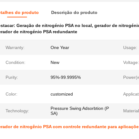
talhes do produto
Descrição do produto
stacar:
Geração de nitrogénio PSA no local
,
gerador de nitrogéni
rador de nitrogénio PSA redundante
Warranty:
One Year
Usage:
Condition:
New
Voltage:
Purity:
95%-99.9995%
Power(w
Color:
customized
Applicat
Pressure Swing Adsorbtion (P
Technology:
Material
SA)
rador de nitrogênio PSA com controle redundante para aplicaçõe