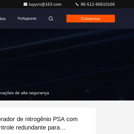
luyycn@163.com
86-512-66610166
tos
Conversar
Portuguese
icações de alta segurança
rador de nitrogênio PSA com
ntrole redundante para