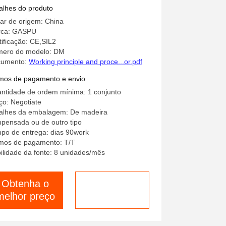
licações de alta segurança
alhes do produto
ar de origem: China
ca: GASPU
tificação: CE,SIL2
ero do modelo: DM
cumento:
Working principle and proce...or.pdf
mos de pagamento e envio
ntidade de ordem mínima: 1 conjunto
ço: Negotiate
alhes da embalagem: De madeira
pensada ou de outro tipo
po de entrega: dias 90work
mos de pagamento: T/T
ilidade da fonte: 8 unidades/mês
Obtenha o
Falem agora.
melhor preço