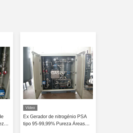
Vídeo
Vídeo
de
Ex Gerador de nitrogénio PSA
Gerador de 
eza
tipo 95-99,99% Pureza Áreas
comutação a
perigosas
SCFM 95-99