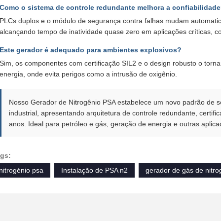
Como o sistema de controle redundante melhora a confiabilidad
PLCs duplos e o módulo de segurança contra falhas mudam automatic
alcançando tempo de inatividade quase zero em aplicações críticas, c
Este gerador é adequado para ambientes explosivos?
Sim, os componentes com certificação SIL2 e o design robusto o torna
energia, onde evita perigos como a intrusão de oxigênio.
Nosso Gerador de Nitrogênio PSA estabelece um novo padrão de se
industrial, apresentando arquitetura de controle redundante, certifi
anos. Ideal para petróleo e gás, geração de energia e outras aplic
gs:
nitrogénio psa
Instalação de PSA n2
gerador de gás de nitro