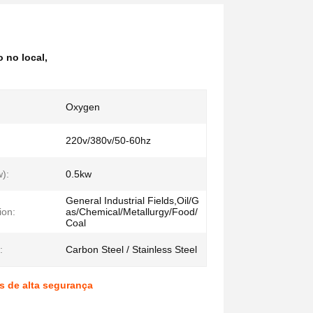
o no local
,
Oxygen
220v/380v/50-60hz
):
0.5kw
General Industrial Fields,Oil/G
ion:
as/Chemical/Metallurgy/Food/
Coal
:
Carbon Steel / Stainless Steel
s de alta segurança