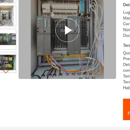
ap
Det
Lug
Mar
Cer
Núm
Do
Ter
Qua
Pre
Det
com
Tem
Ter
Hab