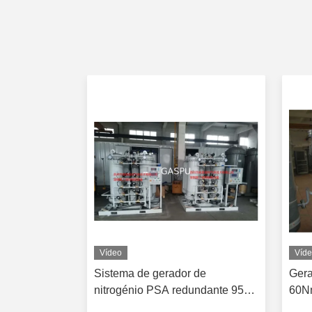
Vídeo
Víd
ogénio PSA
Sistema de gerador de
Gera
ra centrais
nitrogénio PSA redundante 95-
60Nm
99,99% Pureza 10-200SCFM
loca