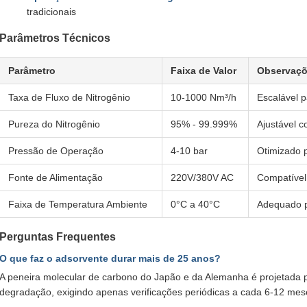
tradicionais
Parâmetros Técnicos
Parâmetro
Faixa de Valor
Observaç
Taxa de Fluxo de Nitrogênio
10-1000 Nm³/h
Escalável 
Pureza do Nitrogênio
95% - 99.999%
Ajustável 
Pressão de Operação
4-10 bar
Otimizado p
Fonte de Alimentação
220V/380V AC
Compatível
Faixa de Temperatura Ambiente
0°C a 40°C
Adequado p
Perguntas Frequentes
O que faz o adsorvente durar mais de 25 anos?
A peneira molecular de carbono do Japão e da Alemanha é projetada p
degradação, exigindo apenas verificações periódicas a cada 6-12 mes