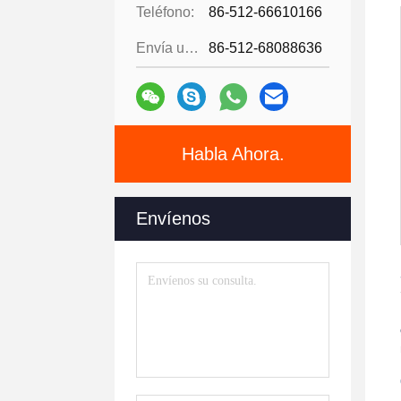
Teléfono:
86-512-66610166
Envía un fax.:
86-512-68088636
Habla Ahora.
Envíenos