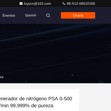
luyycn@163.com
86-512-66610166
Eventos
Charla
Spanish
za
nerador de nitrógeno PSA 0-500
/min 99,999% de pureza