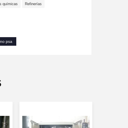
s químicas
Refinerías
eno psa
s