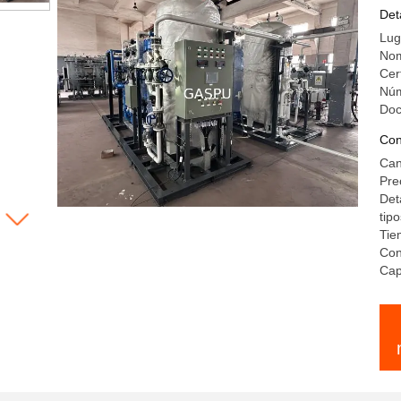
Det
Lug
Nom
Cer
Núm
Do
Con
Can
Pre
Det
tipo
Tie
Con
Cap