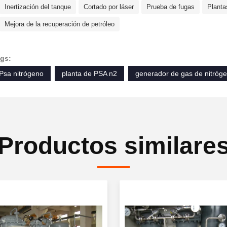
Inertización del tanque
Cortado por láser
Prueba de fugas
Planta
Mejora de la recuperación de petróleo
gs:
Psa nitrógeno
planta de PSA n2
generador de gas de nitróg
Productos similare