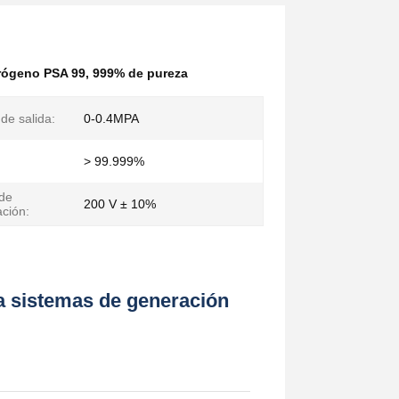
rógeno PSA 99
,
999% de pureza
de salida:
0-0.4MPA
> 99.999%
de
200 V ± 10%
ación:
 sistemas de generación