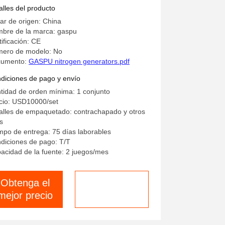
alles del producto
ar de origen: China
bre de la marca: gaspu
tificación: CE
ero de modelo: No
cumento:
GASPU nitrogen generators.pdf
diciones de pago y envío
tidad de orden mínima: 1 conjunto
cio: USD10000/set
alles de empaquetado: contrachapado y otros
s
mpo de entrega: 75 días laborables
diciones de pago: T/T
acidad de la fuente: 2 juegos/mes
Obtenga el
Habla ahora.
mejor precio