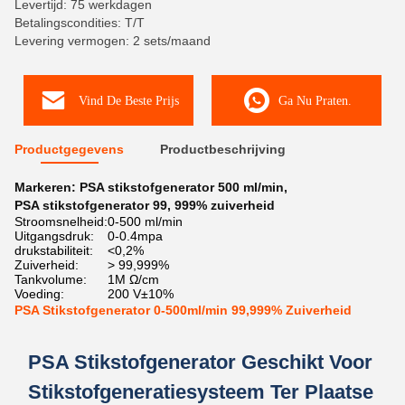
Levertijd: 75 werkdagen
Betalingscondities: T/T
Levering vermogen: 2 sets/maand
Vind De Beste Prijs
Ga Nu Praten.
Productgegevens
Productbeschrijving
Markeren:
PSA stikstofgenerator 500 ml/min
,
PSA stikstofgenerator 99
,
999% zuiverheid
Stroomsnelheid:
0-500 ml/min
Uitgangsdruk:
0-0.4mpa
drukstabiliteit:
<0,2%
Zuiverheid:
> 99,999%
Tankvolume:
1M Ω/cm
Voeding:
200 V±10%
PSA Stikstofgenerator 0-500ml/min 99,999% Zuiverheid
PSA Stikstofgenerator Geschikt Voor
Stikstofgeneratiesysteem Ter Plaatse