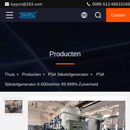
luyycn@163.com
0086-512-66610166
Chatten
Producten
Thuis
>
Producten
>
PSA Stikstofgenerator
>
PSA
Stikstofgenerator 0-500ml/min 99,999% Zuiverheid