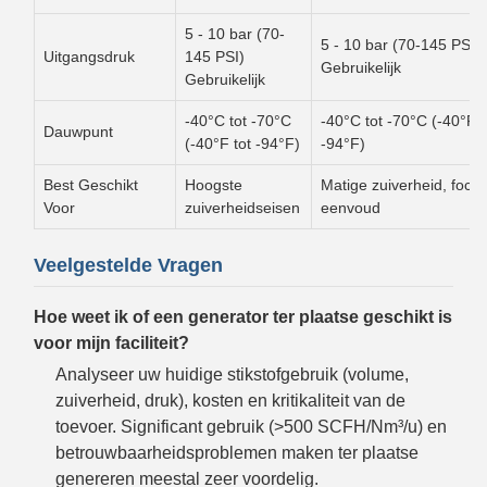
5 - 10 bar (70-
5 - 10 bar (70-145 PSI)
Uitgangsdruk
145 PSI)
Gebruikelijk
Gebruikelijk
-40°C tot -70°C
-40°C tot -70°C (-40°F t
Dauwpunt
(-40°F tot -94°F)
-94°F)
Best Geschikt
Hoogste
Matige zuiverheid, focu
Voor
zuiverheidseisen
eenvoud
Veelgestelde Vragen
Hoe weet ik of een generator ter plaatse geschikt is
voor mijn faciliteit?
Analyseer uw huidige stikstofgebruik (volume,
zuiverheid, druk), kosten en kritikaliteit van de
toevoer. Significant gebruik (>500 SCFH/Nm³/u) en
betrouwbaarheidsproblemen maken ter plaatse
genereren meestal zeer voordelig.