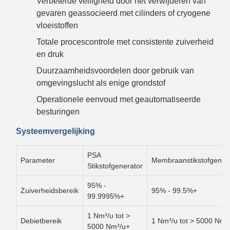
Verbeterde veiligheid door het verwijderen van
gevaren geassocieerd met cilinders of cryogene
vloeistoffen
Totale procescontrole met consistente zuiverheid
en druk
Duurzaamheidsvoordelen door gebruik van
omgevingslucht als enige grondstof
Operationele eenvoud met geautomatiseerde
besturingen
Systeemvergelijking
PSA
Parameter
Membraanstikstofgener
Stikstofgenerator
95% -
Zuiverheidsbereik
95% - 99.5%+
99.9995%+
1 Nm³/u tot >
Debietbereik
1 Nm³/u tot > 5000 Nm³
5000 Nm³/u+