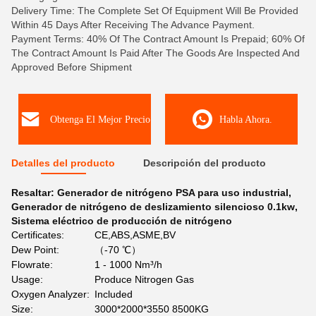
Delivery Time: The Complete Set Of Equipment Will Be Provided
Within 45 Days After Receiving The Advance Payment.
Payment Terms: 40% Of The Contract Amount Is Prepaid; 60% Of
The Contract Amount Is Paid After The Goods Are Inspected And
Approved Before Shipment
Obtenga El Mejor Precio
Habla Ahora.
Detalles del producto
Descripción del producto
Resaltar:
Generador de nitrógeno PSA para uso industrial
,
Generador de nitrógeno de deslizamiento silencioso 0.1kw
,
Sistema eléctrico de producción de nitrógeno
Certificates:
CE,ABS,ASME,BV
Dew Point:
（-70 ℃）
Flowrate:
1 - 1000 Nm³/h
Usage:
Produce Nitrogen Gas
Oxygen Analyzer:
Included
Size:
3000*2000*3550 8500KG