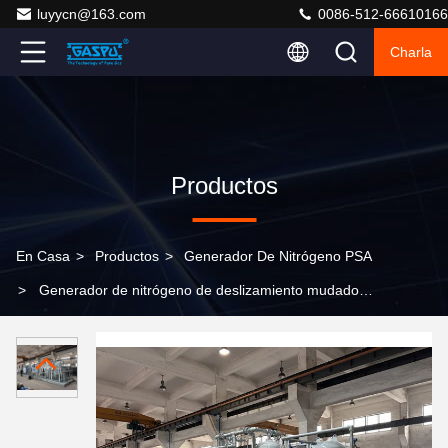
luyycn@163.com
0086-512-66610166
Charla
Productos
En Casa
>
Productos
>
Generador De Nitrógeno PSA
>
Generador de nitrógeno de deslizamiento mudado
alimentado por energía eléctrica de 0,1 kW optimizado
para la producción de nitrógeno en entornos industriales