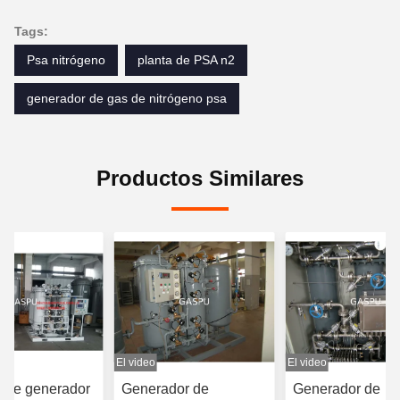
Tags:
Psa nitrógeno
planta de PSA n2
generador de gas de nitrógeno psa
Productos Similares
El video
El video
 de generador
Generador de
Generador de