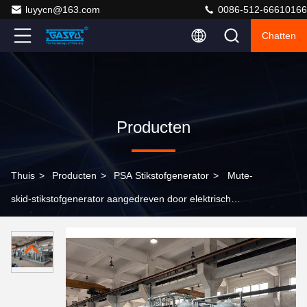
luyycn@163.com
0086-512-66610166
Chatten
Producten
Thuis
>
Producten
>
PSA Stikstofgenerator
>
Mute-
skid-stikstofgenerator aangedreven door elektrisch
vermogen van 0,1 kW, geoptimaliseerd voor
stikstofproductie in industriële omgevingen