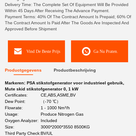
Delivery Time: The Complete Set Of Equipment Will Be Provided
Within 45 Days After Receiving The Advance Payment.
Payment Terms: 40% Of The Contract Amount Is Prepaid; 60% Of
The Contract Amount Is Paid After The Goods Are Inspected And
Approved Before Shipment
Vind De Beste Prijs
Ga Nu Praten.
Productgegevens
Productbeschrijving
Markeren:
PSA stikstofgenerator voor industrieel gebruik
,
Mute skid stikstofgenerator 0
,
1 kW
Certificates:
CE,ABS,ASME,BV
Dew Point:
（-70 ℃）
Flowrate:
1 - 1000 Nm³/h
Usage:
Produce Nitrogen Gas
Oxygen Analyzer:
Included
Size:
3000*2000*3550 8500KG
Third Party Check:
BV/UL