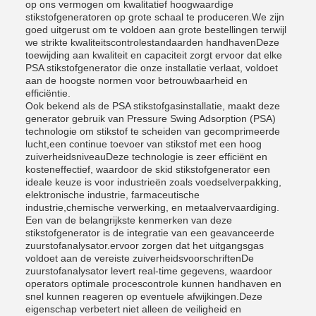
op ons vermogen om kwalitatief hoogwaardige
stikstofgeneratoren op grote schaal te produceren.We zijn
goed uitgerust om te voldoen aan grote bestellingen terwijl
we strikte kwaliteitscontrolestandaarden handhavenDeze
toewijding aan kwaliteit en capaciteit zorgt ervoor dat elke
PSA stikstofgenerator die onze installatie verlaat, voldoet
aan de hoogste normen voor betrouwbaarheid en
efficiëntie.
Ook bekend als de PSA stikstofgasinstallatie, maakt deze
generator gebruik van Pressure Swing Adsorption (PSA)
technologie om stikstof te scheiden van gecomprimeerde
lucht,een continue toevoer van stikstof met een hoog
zuiverheidsniveauDeze technologie is zeer efficiënt en
kosteneffectief, waardoor de skid stikstofgenerator een
ideale keuze is voor industrieën zoals voedselverpakking,
elektronische industrie, farmaceutische
industrie,chemische verwerking, en metaalvervaardiging.
Een van de belangrijkste kenmerken van deze
stikstofgenerator is de integratie van een geavanceerde
zuurstofanalysator.ervoor zorgen dat het uitgangsgas
voldoet aan de vereiste zuiverheidsvoorschriftenDe
zuurstofanalysator levert real-time gegevens, waardoor
operators optimale procescontrole kunnen handhaven en
snel kunnen reageren op eventuele afwijkingen.Deze
eigenschap verbetert niet alleen de veiligheid en