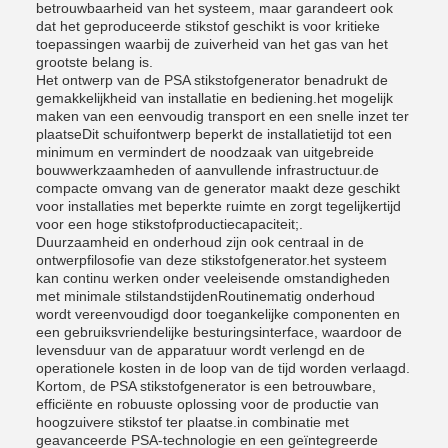
betrouwbaarheid van het systeem, maar garandeert ook
dat het geproduceerde stikstof geschikt is voor kritieke
toepassingen waarbij de zuiverheid van het gas van het
grootste belang is.
Het ontwerp van de PSA stikstofgenerator benadrukt de
gemakkelijkheid van installatie en bediening.het mogelijk
maken van een eenvoudig transport en een snelle inzet ter
plaatseDit schuifontwerp beperkt de installatietijd tot een
minimum en vermindert de noodzaak van uitgebreide
bouwwerkzaamheden of aanvullende infrastructuur.de
compacte omvang van de generator maakt deze geschikt
voor installaties met beperkte ruimte en zorgt tegelijkertijd
voor een hoge stikstofproductiecapaciteit;.
Duurzaamheid en onderhoud zijn ook centraal in de
ontwerpfilosofie van deze stikstofgenerator.het systeem
kan continu werken onder veeleisende omstandigheden
met minimale stilstandstijdenRoutinematig onderhoud
wordt vereenvoudigd door toegankelijke componenten en
een gebruiksvriendelijke besturingsinterface, waardoor de
levensduur van de apparatuur wordt verlengd en de
operationele kosten in de loop van de tijd worden verlaagd.
Kortom, de PSA stikstofgenerator is een betrouwbare,
efficiënte en robuuste oplossing voor de productie van
hoogzuivere stikstof ter plaatse.in combinatie met
geavanceerde PSA-technologie en een geïntegreerde