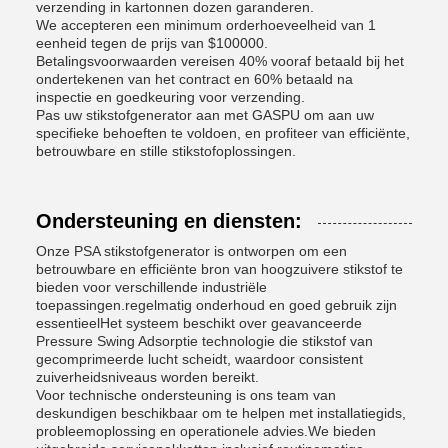
verzending in kartonnen dozen garanderen.
We accepteren een minimum orderhoeveelheid van 1
eenheid tegen de prijs van $100000.
Betalingsvoorwaarden vereisen 40% vooraf betaald bij het
ondertekenen van het contract en 60% betaald na
inspectie en goedkeuring voor verzending.
Pas uw stikstofgenerator aan met GASPU om aan uw
specifieke behoeften te voldoen, en profiteer van efficiënte,
betrouwbare en stille stikstofoplossingen.
Ondersteuning en diensten:
Onze PSA stikstofgenerator is ontworpen om een
betrouwbare en efficiënte bron van hoogzuivere stikstof te
bieden voor verschillende industriële
toepassingen.regelmatig onderhoud en goed gebruik zijn
essentieelHet systeem beschikt over geavanceerde
Pressure Swing Adsorptie technologie die stikstof van
gecomprimeerde lucht scheidt, waardoor consistent
zuiverheidsniveaus worden bereikt.
Voor technische ondersteuning is ons team van
deskundigen beschikbaar om te helpen met installatiegids,
probleemoplossing en operationele advies.We bieden