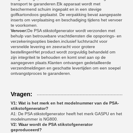
transport te garanderen.Elk apparaat wordt met
beschermend schuim ingepakt en in een stevige
golfkartondoos geplaatst. De verpakking bevat aangepaste
inserts om verplaatsing en beschadiging tijdens het vervoer
te voorkomen.
Vervoer:
De PSA stikstofgenerator wordt verzonden met
behulp van betrouwbare vrachtdiensten die opsporings- en
verzekeringsopties bieden.inclusief luchtvracht voor
versnelde levering en zeevracht voor grotere
bestellingenHet product wordt zorgvuldig behandeld om
zijn integriteit te behouden en komt snel aan op de
aangegeven plaats.Klanten ontvangen gedetailleerde
verzendmeldingen en geschatte levertijden om een soepel
ontvangstproces te garanderen.
Vragen:
V1: Wat is het merk en het modelnummer van de PSA-
stikstofgenerator?
A1: De PSA stikstofgenerator heeft het merk GASPU en het
modelnummer is NG800.
V2: Waar wordt de PSA stikstofgenerator
geproduceerd?