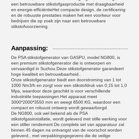
een betrouwbare stikstofgasproductie met draagbaarheid
en energie-efficiëntieHet compacte design, de certificering
en de robuuste prestaties maken het een voorkeur voor
bedrijven die op zoek zijn naar een betrouwbare
stikstofvoorziening.
Aanpassing:
De PSA stikstofgenerator van GASPU, model NG800, is
een premium stikstofgenerator die is ontworpen en
vervaardigd in Suzhou.Deze stikstofgenerator garandeert
hoge kwaliteit en betrouwbaarheid..
Onze stikstofgenerator biedt een doorstroming van 1 tot
1000 Nm3/h en zorgt voor een stikstofdruk van 0,15 tot 1,0
Mpa, waardoor deze geschikt is voor verschillende
industriële toepassingen.Het apparaat meet
3000*2000*3550 mm en weegt 8500 KG, waardoor een
compact en robuust ontwerp wordt gewaarborgd.
De NG800, ook wel bekend als de PSA
stikstofgasinstallatie, wordt geleverd met stille werking voor
een stiller rendement.De complete set van apparatuur zal
binnen 45 dagen na ontvangst van de voorschot worden
geleverd., met verpakkingsgegevens die de veilige