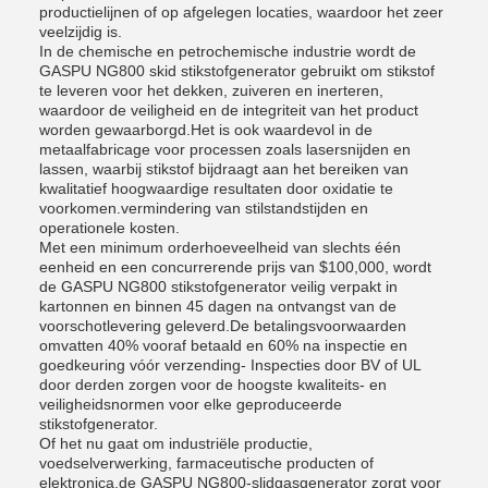
productielijnen of op afgelegen locaties, waardoor het zeer
veelzijdig is.
In de chemische en petrochemische industrie wordt de
GASPU NG800 skid stikstofgenerator gebruikt om stikstof
te leveren voor het dekken, zuiveren en inerteren,
waardoor de veiligheid en de integriteit van het product
worden gewaarborgd.Het is ook waardevol in de
metaalfabricage voor processen zoals lasersnijden en
lassen, waarbij stikstof bijdraagt aan het bereiken van
kwalitatief hoogwaardige resultaten door oxidatie te
voorkomen.vermindering van stilstandstijden en
operationele kosten.
Met een minimum orderhoeveelheid van slechts één
eenheid en een concurrerende prijs van $100,000, wordt
de GASPU NG800 stikstofgenerator veilig verpakt in
kartonnen en binnen 45 dagen na ontvangst van de
voorschotlevering geleverd.De betalingsvoorwaarden
omvatten 40% vooraf betaald en 60% na inspectie en
goedkeuring vóór verzending- Inspecties door BV of UL
door derden zorgen voor de hoogste kwaliteits- en
veiligheidsnormen voor elke geproduceerde
stikstofgenerator.
Of het nu gaat om industriële productie,
voedselverwerking, farmaceutische producten of
elektronica,de GASPU NG800-slidgasgenerator zorgt voor