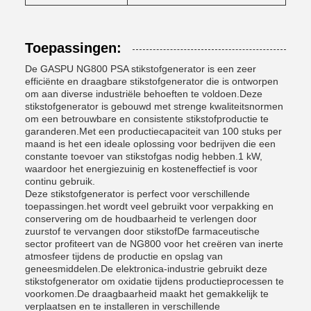
Toepassingen:
De GASPU NG800 PSA stikstofgenerator is een zeer
efficiënte en draagbare stikstofgenerator die is ontworpen
om aan diverse industriële behoeften te voldoen.Deze
stikstofgenerator is gebouwd met strenge kwaliteitsnormen
om een betrouwbare en consistente stikstofproductie te
garanderen.Met een productiecapaciteit van 100 stuks per
maand is het een ideale oplossing voor bedrijven die een
constante toevoer van stikstofgas nodig hebben.1 kW,
waardoor het energiezuinig en kosteneffectief is voor
continu gebruik.
Deze stikstofgenerator is perfect voor verschillende
toepassingen.het wordt veel gebruikt voor verpakking en
conservering om de houdbaarheid te verlengen door
zuurstof te vervangen door stikstofDe farmaceutische
sector profiteert van de NG800 voor het creëren van inerte
atmosfeer tijdens de productie en opslag van
geneesmiddelen.De elektronica-industrie gebruikt deze
stikstofgenerator om oxidatie tijdens productieprocessen te
voorkomen.De draagbaarheid maakt het gemakkelijk te
verplaatsen en te installeren in verschillende