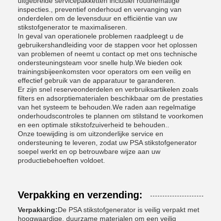
uitgebreide servicepakketten inclusief routinematige
inspecties., preventief onderhoud en vervanging van
onderdelen om de levensduur en efficiëntie van uw
stikstofgenerator te maximaliseren.
In geval van operationele problemen raadpleegt u de
gebruikershandleiding voor de stappen voor het oplossen
van problemen of neemt u contact op met ons technische
ondersteuningsteam voor snelle hulp.We bieden ook
trainingsbijeenkomsten voor operators om een veilig en
effectief gebruik van de apparatuur te garanderen.
Er zijn snel reserveonderdelen en verbruiksartikelen zoals
filters en adsorptiematerialen beschikbaar om de prestaties
van het systeem te behouden.We raden aan regelmatige
onderhoudscontroles te plannen om stilstand te voorkomen
en een optimale stikstofzuiverheid te behouden..
Onze toewijding is om uitzonderlijke service en
ondersteuning te leveren, zodat uw PSA stikstofgenerator
soepel werkt en op betrouwbare wijze aan uw
productiebehoeften voldoet.
Verpakking en verzending:
Verpakking:
De PSA stikstofgenerator is veilig verpakt met
hoogwaardige, duurzame materialen om een veilig