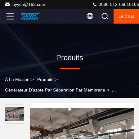
luyycn@163.com
0086-512-66610166
Le Chat
Produits
À La Maison
>
Produits
>
Générateur D'azote Par Séparation Par Membrane
>
Point de rosée moins 40 °C ou moins 150 à 500 kg
selon le modèle Solutions d'azote sur site Générateur
d'azote de séparation