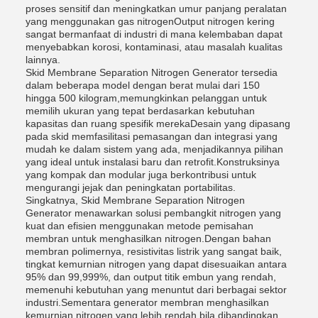
proses sensitif dan meningkatkan umur panjang peralatan
yang menggunakan gas nitrogenOutput nitrogen kering
sangat bermanfaat di industri di mana kelembaban dapat
menyebabkan korosi, kontaminasi, atau masalah kualitas
lainnya.
Skid Membrane Separation Nitrogen Generator tersedia
dalam beberapa model dengan berat mulai dari 150
hingga 500 kilogram,memungkinkan pelanggan untuk
memilih ukuran yang tepat berdasarkan kebutuhan
kapasitas dan ruang spesifik merekaDesain yang dipasang
pada skid memfasilitasi pemasangan dan integrasi yang
mudah ke dalam sistem yang ada, menjadikannya pilihan
yang ideal untuk instalasi baru dan retrofit.Konstruksinya
yang kompak dan modular juga berkontribusi untuk
mengurangi jejak dan peningkatan portabilitas.
Singkatnya, Skid Membrane Separation Nitrogen
Generator menawarkan solusi pembangkit nitrogen yang
kuat dan efisien menggunakan metode pemisahan
membran untuk menghasilkan nitrogen.Dengan bahan
membran polimernya, resistivitas listrik yang sangat baik,
tingkat kemurnian nitrogen yang dapat disesuaikan antara
95% dan 99,999%, dan output titik embun yang rendah,
memenuhi kebutuhan yang menuntut dari berbagai sektor
industri.Sementara generator membran menghasilkan
kemurnian nitrogen yang lebih rendah bila dibandingkan