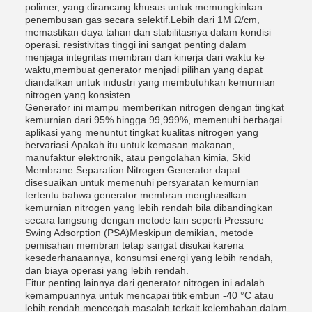
polimer, yang dirancang khusus untuk memungkinkan
penembusan gas secara selektif.Lebih dari 1M Ω/cm,
memastikan daya tahan dan stabilitasnya dalam kondisi
operasi. resistivitas tinggi ini sangat penting dalam
menjaga integritas membran dan kinerja dari waktu ke
waktu,membuat generator menjadi pilihan yang dapat
diandalkan untuk industri yang membutuhkan kemurnian
nitrogen yang konsisten.
Generator ini mampu memberikan nitrogen dengan tingkat
kemurnian dari 95% hingga 99,999%, memenuhi berbagai
aplikasi yang menuntut tingkat kualitas nitrogen yang
bervariasi.Apakah itu untuk kemasan makanan,
manufaktur elektronik, atau pengolahan kimia, Skid
Membrane Separation Nitrogen Generator dapat
disesuaikan untuk memenuhi persyaratan kemurnian
tertentu.bahwa generator membran menghasilkan
kemurnian nitrogen yang lebih rendah bila dibandingkan
secara langsung dengan metode lain seperti Pressure
Swing Adsorption (PSA)Meskipun demikian, metode
pemisahan membran tetap sangat disukai karena
kesederhanaannya, konsumsi energi yang lebih rendah,
dan biaya operasi yang lebih rendah.
Fitur penting lainnya dari generator nitrogen ini adalah
kemampuannya untuk mencapai titik embun -40 °C atau
lebih rendah.mencegah masalah terkait kelembaban dalam