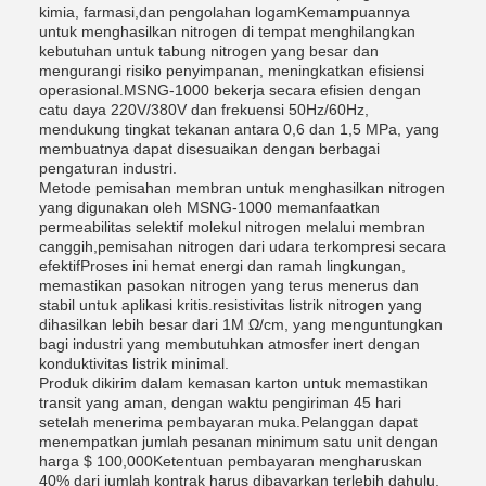
kimia, farmasi,dan pengolahan logamKemampuannya
untuk menghasilkan nitrogen di tempat menghilangkan
kebutuhan untuk tabung nitrogen yang besar dan
mengurangi risiko penyimpanan, meningkatkan efisiensi
operasional.MSNG-1000 bekerja secara efisien dengan
catu daya 220V/380V dan frekuensi 50Hz/60Hz,
mendukung tingkat tekanan antara 0,6 dan 1,5 MPa, yang
membuatnya dapat disesuaikan dengan berbagai
pengaturan industri.
Metode pemisahan membran untuk menghasilkan nitrogen
yang digunakan oleh MSNG-1000 memanfaatkan
permeabilitas selektif molekul nitrogen melalui membran
canggih,pemisahan nitrogen dari udara terkompresi secara
efektifProses ini hemat energi dan ramah lingkungan,
memastikan pasokan nitrogen yang terus menerus dan
stabil untuk aplikasi kritis.resistivitas listrik nitrogen yang
dihasilkan lebih besar dari 1M Ω/cm, yang menguntungkan
bagi industri yang membutuhkan atmosfer inert dengan
konduktivitas listrik minimal.
Produk dikirim dalam kemasan karton untuk memastikan
transit yang aman, dengan waktu pengiriman 45 hari
setelah menerima pembayaran muka.Pelanggan dapat
menempatkan jumlah pesanan minimum satu unit dengan
harga $ 100,000Ketentuan pembayaran mengharuskan
40% dari jumlah kontrak harus dibayarkan terlebih dahulu,