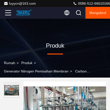
luyycn@163.com
0086-512-66610166
Mengobrol
Produk
Rumah
>
Produk
>
Generator Nitrogen Pemisahan Membran
>
Carbon
Steel Membrane Separation Nitrogen Generator 150
sampai 500 Kg Model Polymer Membrane Material
Nitrogen Production System