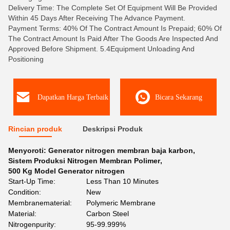
Delivery Time: The Complete Set Of Equipment Will Be Provided
Within 45 Days After Receiving The Advance Payment.
Payment Terms: 40% Of The Contract Amount Is Prepaid; 60% Of
The Contract Amount Is Paid After The Goods Are Inspected And
Approved Before Shipment. 5.4Equipment Unloading And
Positioning
Dapatkan Harga Terbaik
Bicara Sekarang
Rincian produk
Deskripsi Produk
Menyoroti:
Generator nitrogen membran baja karbon
,
Sistem Produksi Nitrogen Membran Polimer
,
500 Kg Model Generator nitrogen
Start-Up Time:
Less Than 10 Minutes
Condition:
New
Membranematerial:
Polymeric Membrane
Material:
Carbon Steel
Nitrogenpurity:
95-99.999%