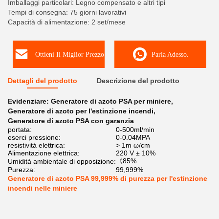
Imballaggi particolari: Legno compensato e altri tipi
Tempi di consegna: 75 giorni lavorativi
Capacità di alimentazione: 2 set/mese
Ottieni Il Miglior Prezzo
Parla Adesso.
Dettagli del prodotto
Descrizione del prodotto
Evidenziare:
Generatore di azoto PSA per miniere
,
Generatore di azoto per l'estinzione incendi
,
Generatore di azoto PSA con garanzia
portata:
0-500ml/min
eserci pressione:
0-0.04MPA
resistività elettrica:
> 1m ω/cm
Alimentazione elettrica:
220 V ± 10%
《85%
Umidità ambientale di opposizione:
Purezza:
99,999%
Generatore di azoto PSA 99,999% di purezza per l'estinzione
incendi nelle miniere