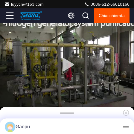
luyycn@163.com
0086-512-66610166
Chiacchierata
Generatore di azoto PSA 99,999% di purezza
Gaopu
per l'estinzione incendi nelle miniere