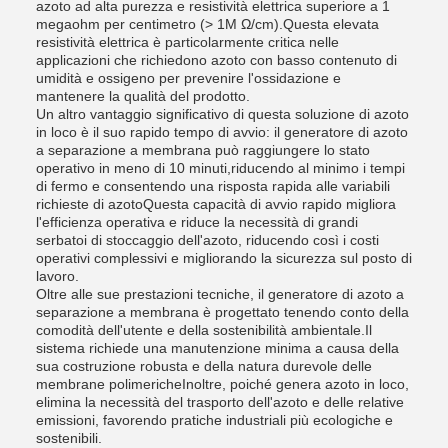
azoto ad alta purezza e resistività elettrica superiore a 1
megaohm per centimetro (> 1M Ω/cm).Questa elevata
resistività elettrica è particolarmente critica nelle
applicazioni che richiedono azoto con basso contenuto di
umidità e ossigeno per prevenire l'ossidazione e
mantenere la qualità del prodotto.
Un altro vantaggio significativo di questa soluzione di azoto
in loco è il suo rapido tempo di avvio: il generatore di azoto
a separazione a membrana può raggiungere lo stato
operativo in meno di 10 minuti,riducendo al minimo i tempi
di fermo e consentendo una risposta rapida alle variabili
richieste di azotoQuesta capacità di avvio rapido migliora
l'efficienza operativa e riduce la necessità di grandi
serbatoi di stoccaggio dell'azoto, riducendo così i costi
operativi complessivi e migliorando la sicurezza sul posto di
lavoro.
Oltre alle sue prestazioni tecniche, il generatore di azoto a
separazione a membrana è progettato tenendo conto della
comodità dell'utente e della sostenibilità ambientale.Il
sistema richiede una manutenzione minima a causa della
sua costruzione robusta e della natura durevole delle
membrane polimericheInoltre, poiché genera azoto in loco,
elimina la necessità del trasporto dell'azoto e delle relative
emissioni, favorendo pratiche industriali più ecologiche e
sostenibili.