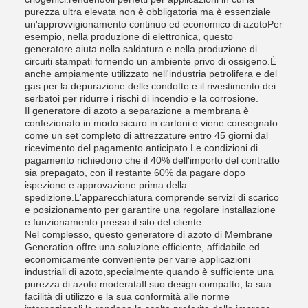
purezza ultra elevata non è obbligatoria ma è essenziale
un'approvvigionamento continuo ed economico di azotoPer
esempio, nella produzione di elettronica, questo
generatore aiuta nella saldatura e nella produzione di
circuiti stampati fornendo un ambiente privo di ossigeno.È
anche ampiamente utilizzato nell'industria petrolifera e del
gas per la depurazione delle condotte e il rivestimento dei
serbatoi per ridurre i rischi di incendio e la corrosione.
Il generatore di azoto a separazione a membrana è
confezionato in modo sicuro in cartoni e viene consegnato
come un set completo di attrezzature entro 45 giorni dal
ricevimento del pagamento anticipato.Le condizioni di
pagamento richiedono che il 40% dell'importo del contratto
sia prepagato, con il restante 60% da pagare dopo
ispezione e approvazione prima della
spedizione.L'apparecchiatura comprende servizi di scarico
e posizionamento per garantire una regolare installazione
e funzionamento presso il sito del cliente.
Nel complesso, questo generatore di azoto di Membrane
Generation offre una soluzione efficiente, affidabile ed
economicamente conveniente per varie applicazioni
industriali di azoto,specialmente quando è sufficiente una
purezza di azoto moderataIl suo design compatto, la sua
facilità di utilizzo e la sua conformità alle norme