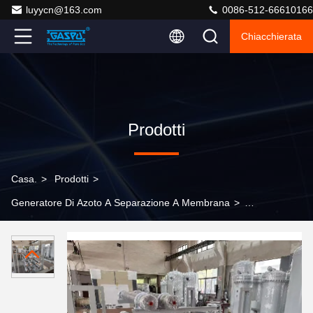
luyycn@163.com
0086-512-66610166
Chiacchierata
Prodotti
Casa.
>
Prodotti
>
Generatore Di Azoto A Separazione A Membrana
>
Purezza dell'azoto da 95 a 99999 percento Separazione
a membrana Generatore di azoto di acciaio al carbonio
Punto di rugiada meno 40 °C o inferiore per
l'approvvigionamento di azoto