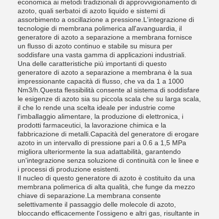
economica ai metodi tradizionali di approvvigionamento di
azoto, quali serbatoi di azoto liquido e sistemi di
assorbimento a oscillazione a pressione.L'integrazione di
tecnologie di membrana polimerica all'avanguardia, il
generatore di azoto a separazione a membrana fornisce
un flusso di azoto continuo e stabile su misura per
soddisfare una vasta gamma di applicazioni industriali.
Una delle caratteristiche più importanti di questo
generatore di azoto a separazione a membrana è la sua
impressionante capacità di flusso, che va da 1 a 1000
Nm3/h.Questa flessibilità consente al sistema di soddisfare
le esigenze di azoto sia su piccola scala che su larga scala,
il che lo rende una scelta ideale per industrie come
l'imballaggio alimentare, la produzione di elettronica, i
prodotti farmaceutici, la lavorazione chimica e la
fabbricazione di metalli.Capacità del generatore di erogare
azoto in un intervallo di pressione pari a 0.6 a 1,5 MPa
migliora ulteriormente la sua adattabilità, garantendo
un'integrazione senza soluzione di continuità con le linee e
i processi di produzione esistenti.
Il nucleo di questo generatore di azoto è costituito da una
membrana polimerica di alta qualità, che funge da mezzo
chiave di separazione.La membrana consente
selettivamente il passaggio delle molecole di azoto,
bloccando efficacemente l'ossigeno e altri gas, risultante in