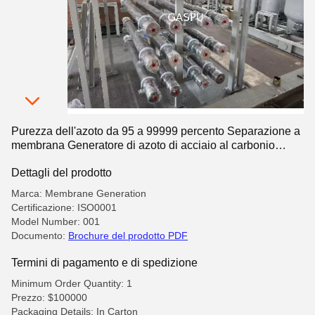
Purezza dell'azoto da 95 a 99999 percento Separazione a
membrana Generatore di azoto di acciaio al carbonio
Punto di rugiada meno 40 °C o inferiore per
Dettagli del prodotto
l'approvvigionamento di azoto
Marca: Membrane Generation
Certificazione: ISO0001
Model Number: 001
Documento:
Brochure del prodotto PDF
Termini di pagamento e di spedizione
Minimum Order Quantity: 1
Prezzo: $100000
Packaging Details: In Carton