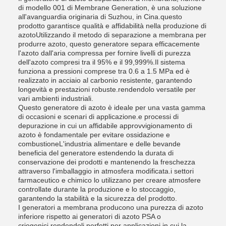
di modello 001 di Membrane Generation, è una soluzione
all'avanguardia originaria di Suzhou, in Cina.questo
prodotto garantisce qualità e affidabilità nella produzione di
azotoUtilizzando il metodo di separazione a membrana per
produrre azoto, questo generatore separa efficacemente
l'azoto dall'aria compressa per fornire livelli di purezza
dell'azoto compresi tra il 95% e il 99,999%.Il sistema
funziona a pressioni comprese tra 0.6 a 1.5 MPa ed è
realizzato in acciaio al carbonio resistente, garantendo
longevità e prestazioni robuste.rendendolo versatile per
vari ambienti industriali.
Questo generatore di azoto è ideale per una vasta gamma
di occasioni e scenari di applicazione.e processi di
depurazione in cui un affidabile approvvigionamento di
azoto è fondamentale per evitare ossidazione e
combustioneL'industria alimentare e delle bevande
beneficia del generatore estendendo la durata di
conservazione dei prodotti e mantenendo la freschezza
attraverso l'imballaggio in atmosfera modificata.i settori
farmaceutico e chimico lo utilizzano per creare atmosfere
controllate durante la produzione e lo stoccaggio,
garantendo la stabilità e la sicurezza del prodotto.
I generatori a membrana producono una purezza di azoto
inferiore rispetto ai generatori di azoto PSA o
criogenici.rendendoli perfetti per applicazioni in cui la