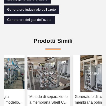
Generatore industriale dell'azoto
Generatore del gas dell'azoto
Prodotti Simili
 kg a
Metodo di separazione
Generatore di azot
el modello I
a membrana Shell CS
membrana polimer