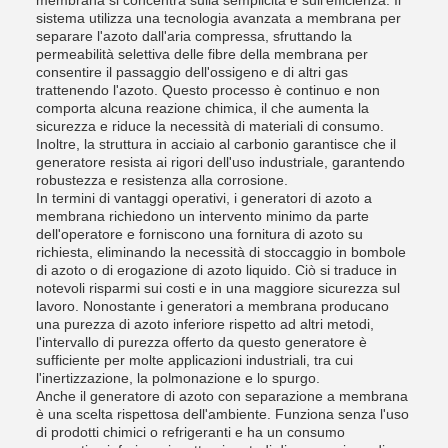
membrana si concentra sulla semplicità e sull'efficienza. Il
sistema utilizza una tecnologia avanzata a membrana per
separare l'azoto dall'aria compressa, sfruttando la
permeabilità selettiva delle fibre della membrana per
consentire il passaggio dell'ossigeno e di altri gas
trattenendo l'azoto. Questo processo è continuo e non
comporta alcuna reazione chimica, il che aumenta la
sicurezza e riduce la necessità di materiali di consumo.
Inoltre, la struttura in acciaio al carbonio garantisce che il
generatore resista ai rigori dell'uso industriale, garantendo
robustezza e resistenza alla corrosione.
In termini di vantaggi operativi, i generatori di azoto a
membrana richiedono un intervento minimo da parte
dell'operatore e forniscono una fornitura di azoto su
richiesta, eliminando la necessità di stoccaggio in bombole
di azoto o di erogazione di azoto liquido. Ciò si traduce in
notevoli risparmi sui costi e in una maggiore sicurezza sul
lavoro. Nonostante i generatori a membrana producano
una purezza di azoto inferiore rispetto ad altri metodi,
l'intervallo di purezza offerto da questo generatore è
sufficiente per molte applicazioni industriali, tra cui
l'inertizzazione, la polmonazione e lo spurgo.
Anche il generatore di azoto con separazione a membrana
è una scelta rispettosa dell'ambiente. Funziona senza l'uso
di prodotti chimici o refrigeranti e ha un consumo