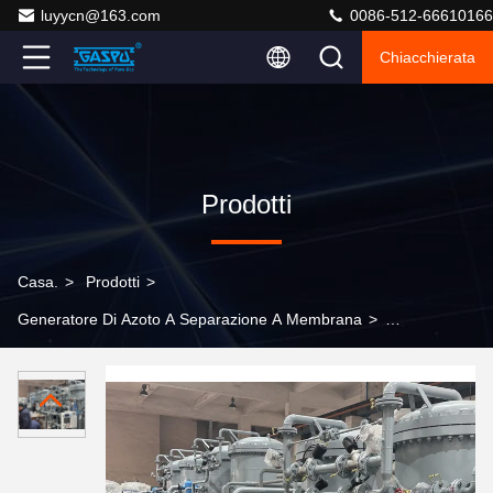
luyycn@163.com
0086-512-66610166
Chiacchierata
Prodotti
Casa.
>
Prodotti
>
Generatore Di Azoto A Separazione A Membrana
>
Generatore di azoto con separazione a membrana 220V
380V Materiale in acciaio al carbonio Capacità da 150 a
500 Kg Progettato per la fornitura di gas industriale