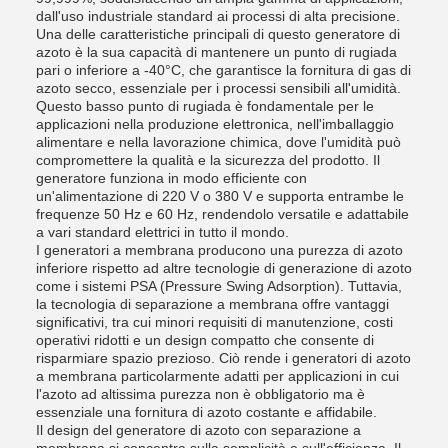
dall'uso industriale standard ai processi di alta precisione.
Una delle caratteristiche principali di questo generatore di
azoto è la sua capacità di mantenere un punto di rugiada
pari o inferiore a -40°C, che garantisce la fornitura di gas di
azoto secco, essenziale per i processi sensibili all'umidità.
Questo basso punto di rugiada è fondamentale per le
applicazioni nella produzione elettronica, nell'imballaggio
alimentare e nella lavorazione chimica, dove l'umidità può
compromettere la qualità e la sicurezza del prodotto. Il
generatore funziona in modo efficiente con
un'alimentazione di 220 V o 380 V e supporta entrambe le
frequenze 50 Hz e 60 Hz, rendendolo versatile e adattabile
a vari standard elettrici in tutto il mondo.
I generatori a membrana producono una purezza di azoto
inferiore rispetto ad altre tecnologie di generazione di azoto
come i sistemi PSA (Pressure Swing Adsorption). Tuttavia,
la tecnologia di separazione a membrana offre vantaggi
significativi, tra cui minori requisiti di manutenzione, costi
operativi ridotti e un design compatto che consente di
risparmiare spazio prezioso. Ciò rende i generatori di azoto
a membrana particolarmente adatti per applicazioni in cui
l'azoto ad altissima purezza non è obbligatorio ma è
essenziale una fornitura di azoto costante e affidabile.
Il design del generatore di azoto con separazione a