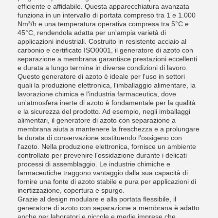
efficiente e affidabile. Questa apparecchiatura avanzata
funziona in un intervallo di portata compreso tra 1 e 1.000
Nm³/h e una temperatura operativa compresa tra 5°C e
45°C, rendendola adatta per un'ampia varietà di
applicazioni industriali. Costruito in resistente acciaio al
carbonio e certificato ISO0001, il generatore di azoto con
separazione a membrana garantisce prestazioni eccellenti
e durata a lungo termine in diverse condizioni di lavoro.
Questo generatore di azoto è ideale per l'uso in settori
quali la produzione elettronica, l'imballaggio alimentare, la
lavorazione chimica e l'industria farmaceutica, dove
un'atmosfera inerte di azoto è fondamentale per la qualità
e la sicurezza del prodotto. Ad esempio, negli imballaggi
alimentari, il generatore di azoto con separazione a
membrana aiuta a mantenere la freschezza e a prolungare
la durata di conservazione sostituendo l'ossigeno con
l'azoto. Nella produzione elettronica, fornisce un ambiente
controllato per prevenire l'ossidazione durante i delicati
processi di assemblaggio. Le industrie chimiche e
farmaceutiche traggono vantaggio dalla sua capacità di
fornire una fonte di azoto stabile e pura per applicazioni di
inertizzazione, copertura e spurgo.
Grazie al design modulare e alla portata flessibile, il
generatore di azoto con separazione a membrana è adatto
anche per laboratori e piccole e medie imprese che