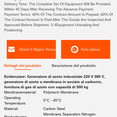
Delivery Time: The Complete Set Of Equipment Will Be Provided
Within 45 Days After Receiving The Advance Payment.
Payment Terms: 40% Of The Contract Amount Is Prepaid; 60% Of
The Contract Amount Is Paid After The Goods Are Inspected And
Approved Before Shipment. 5.4Equipment Unloading And
Positioning
Ottieni Il Miglior Prezzo
Parla Adesso.
Dettagli del prodotto
Descrizione del prodotto
Evidenziare:
Generatore di azoto industriale 220 V 380 V
,
generatore di azoto a membrana in acciaio al carbonio
,
fornitura di gas di azoto con capacità di 500 kg
Membranematerial:
Polymeric Membrane
Operating
5°C - 45°C
Temperature:
Material:
Carbon Steel
Membrane Separation Nitrogen
Productname: