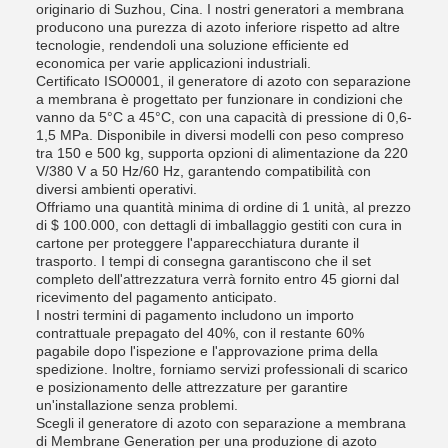
originario di Suzhou, Cina. I nostri generatori a membrana
producono una purezza di azoto inferiore rispetto ad altre
tecnologie, rendendoli una soluzione efficiente ed
economica per varie applicazioni industriali.
Certificato ISO0001, il generatore di azoto con separazione
a membrana è progettato per funzionare in condizioni che
vanno da 5°C a 45°C, con una capacità di pressione di 0,6-
1,5 MPa. Disponibile in diversi modelli con peso compreso
tra 150 e 500 kg, supporta opzioni di alimentazione da 220
V/380 V a 50 Hz/60 Hz, garantendo compatibilità con
diversi ambienti operativi.
Offriamo una quantità minima di ordine di 1 unità, al prezzo
di $ 100.000, con dettagli di imballaggio gestiti con cura in
cartone per proteggere l'apparecchiatura durante il
trasporto. I tempi di consegna garantiscono che il set
completo dell'attrezzatura verrà fornito entro 45 giorni dal
ricevimento del pagamento anticipato.
I nostri termini di pagamento includono un importo
contrattuale prepagato del 40%, con il restante 60%
pagabile dopo l'ispezione e l'approvazione prima della
spedizione. Inoltre, forniamo servizi professionali di scarico
e posizionamento delle attrezzature per garantire
un'installazione senza problemi.
Scegli il generatore di azoto con separazione a membrana
di Membrane Generation per una produzione di azoto