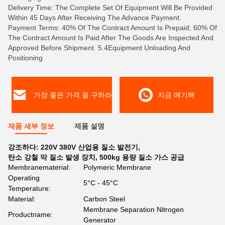
Delivery Time: The Complete Set Of Equipment Will Be Provided
Within 45 Days After Receiving The Advance Payment.
Payment Terms: 40% Of The Contract Amount Is Prepaid; 60% Of
The Contract Amount Is Paid After The Goods Are Inspected And
Approved Before Shipment. 5.4Equipment Unloading And
Positioning
가장 좋은 가격 을 구하라
지금 얘기해
제품 세부 정보
제품 설명
강조하다:
220V 380V 산업용 질소 발전기
,
탄소 강철 막 질소 발생 장치
,
500kg 용량 질소 가스 공급
Membranematerial:
Polymeric Membrane
Operating
5°C - 45°C
Temperature:
Material:
Carbon Steel
Membrane Separation Nitrogen
Productname:
Generator