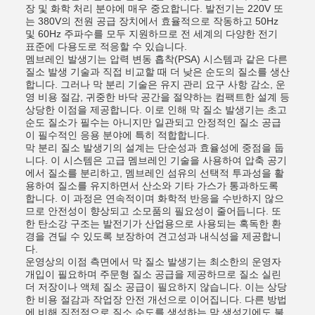
장 및 화학 처리 분야에 매우 중요합니다. 발전기는 220V 또
는 380V의 전원 공급 장치에서 효율적으로 작동하고 50Hz
및 60Hz 주파수를 모두 지원하므로 전 세계의 다양한 전기
표준에 다용도로 적응할 수 있습니다.
멤브레인 발생기는 압력 변동 흡착(PSA) 시스템과 같은 다른
질소 발생 기술과 직접 비교할 때 더 낮은 순도의 질소를 생산
합니다. 그러나 막 분리 기술은 유지 관리 요구 사항 감소, 운
영 비용 절감, 귀중한 바닥 공간을 절약하는 컴팩트한 설계 등
상당한 이점을 제공합니다. 이로 인해 막 질소 발생기는 초고
순도 질소가 필수는 아니지만 일관되고 안정적인 질소 공급
이 필수적인 응용 분야에 특히 적합합니다.
막 분리 질소 발생기의 설계는 단순성과 효율성에 중점을 둡
니다. 이 시스템은 고급 멤브레인 기술을 사용하여 압축 공기
에서 질소를 분리하고, 멤브레인 섬유의 선택적 투과성을 활
용하여 질소를 유지하면서 산소와 기타 가스가 통과하도록
합니다. 이 과정은 연속적이며 화학적 반응을 수반하지 않으
므로 안전성이 향상되고 소모품의 필요성이 줄어듭니다. 또
한 탄소강 구조는 발전기가 산업용으로 사용되는 혹독한 환
경을 견딜 수 있도록 보장하여 견고성과 내식성을 제공합니
다.
운영상의 이점 측면에서 막 질소 발생기는 최소한의 운영자
개입이 필요하며 주문형 질소 공급을 제공하므로 질소 실린
더 저장이나 액체 질소 공급이 필요하지 않습니다. 이는 상당
한 비용 절감과 작업장 안전 개선으로 이어집니다. 다른 방법
에 비해 직접적으로 질소 순도를 생성하는 막 생성기에도 불