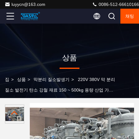
luyycn@163.com
0086-512-66610166
채팅
상품
집
>
상품
>
막분리 질소발생기
>
220V 380V 막 분리
질소 발전기 탄소 강철 재료 150 ~ 500kg 용량 산업 가스
공급에 설계