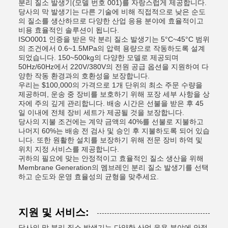
분리 질소 발생기(모델 번호 001)를 자랑스럽게 제공합니다.
당사의 막 발생기는 다른 기술에 비해 직접적으로 낮은 순도
의 질소를 생산하므로 다양한 산업 응용 분야에 효율적이고
비용 효율적인 솔루션이 됩니다.
ISO0001 인증을 받은 막 분리 질소 발생기는 5°C~45°C 범위
의 조건에서 0.6~1.5MPa의 압력 용량으로 작동하도록 설계
되었습니다. 150~500kg의 다양한 모델로 제공되며
50Hz/60Hz에서 220V/380V의 전원 공급 옵션을 지원하여 다
양한 작동 환경과의 호환성을 보장합니다.
우리는 $100,000의 가격으로 1개 단위의 최소 주문 수량을
제공하며, 운송 중 장비를 보호하기 위해 포장 세부 사항을 상
자에 주의 깊게 관리합니다. 배송 시간은 선불을 받은 후 45
일 이내에 전체 장비 세트가 제공될 것을 보장합니다.
당사의 지불 조건에는 계약 금액의 40%를 선불로 지불하고
나머지 60%는 배송 전 검사 및 승인 후 지불하도록 되어 있습
니다. 또한 원활한 설치를 보장하기 위해 전문 장비 하역 및
위치 지정 서비스를 제공합니다.
귀하의 필요에 맞는 안정적이고 효율적인 질소 생산을 위해
Membrane Generation의 멤브레인 분리 질소 발생기를 선택
하고 순도와 운영 효율성의 균형을 맞추세요.
지원 및 서비스:
당사의 막 분리 질소 발생기는 다양한 산업 응용 분야에 안정