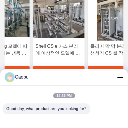
00 kg 모델에 따
Shell CS e 가스 분리
폴리머 막 막 분리
전기는 냉동 질
에 이상적인 모델에 따
생성기 CS 셸 작동
와 직접 비교
라 150~500Kg 용량을
도 5°C 45°C 산업
소의 순도가 낮
제공하는 질소를 생산
도로 적합
좋은 가격 을 구
가장 좋은 가격 을 구
가장 좋은 가격
하는 막 분리 방법
Gaopu
하라
하라
하라
12:36 PM
Good day, what product are you looking for?
Suzhou Gaopu Ultra pure gas technology
Co.,Ltd