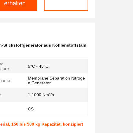
erhalten
-Stickstoffgenerator aus Kohlenstoffstahl
,
ng
5°C - 45°C
ture:
Membrane Separation Nitroge
tname:
n Generator
e:
1-1000 Nm³/h
CS
ial, 150 bis 500 kg Kapazität, konzipiert