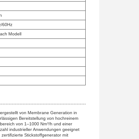
n
z/60Hz
nach Modell
rgestellt von Membrane Generation in
rlässigen Bereitstellung von hochreinem
ussbereich von 1–1000 Nm³/h und einer
lzahl industrieller Anwendungen geeignet
ertifizierte Stickstoffgenerator mit