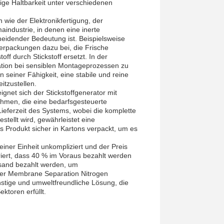
ge Haltbarkeit unter verschiedenen
n wie der Elektronikfertigung, der
industrie, in denen eine inerte
cheidender Bedeutung ist. Beispielsweise
erpackungen dazu bei, die Frische
ff durch Stickstoff ersetzt. In der
dation bei sensiblen Montageprozessen zu
 seiner Fähigkeit, eine stabile und reine
itzustellen.
gnet sich der Stickstoffgenerator mit
ehmen, die eine bedarfsgesteuerte
ieferzeit des Systems, wobei die komplette
tellt wird, gewährleistet eine
s Produkt sicher in Kartons verpackt, um es
einer Einheit unkompliziert und der Preis
riert, dass 40 % im Voraus bezahlt werden
sand bezahlt werden, um
 Der Membrane Separation Nitrogen
stige und umweltfreundliche Lösung, die
ktoren erfüllt.