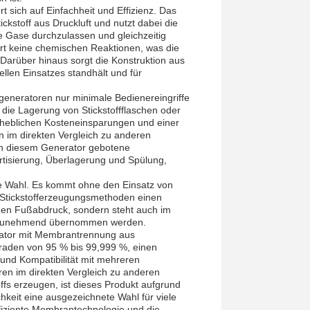
 sich auf Einfachheit und Effizienz. Das
ckstoff aus Druckluft und nutzt dabei die
e Gase durchzulassen und gleichzeitig
dert keine chemischen Reaktionen, was die
 Darüber hinaus sorgt die Konstruktion aus
ellen Einsatzes standhält und für
ffgeneratoren nur minimale Bedienereingriffe
 die Lagerung von Stickstoffflaschen oder
 erheblichen Kosteneinsparungen und einer
 im direkten Vergleich zu anderen
von diesem Generator gebotene
ertisierung, Überlagerung und Spülung,
he Wahl. Es kommt ohne den Einsatz von
n Stickstofferzeugungsmethoden einen
chen Fußabdruck, sondern steht auch im
en zunehmend übernommen werden.
rator mit Membrantrennung aus
sgraden von 95 % bis 99,999 %, einen
 und Kompatibilität mit mehreren
en im direkten Vergleich zu anderen
ffs erzeugen, ist dieses Produkt aufgrund
hkeit eine ausgezeichnete Wahl für viele
ffiziente Membrantechnologie und die