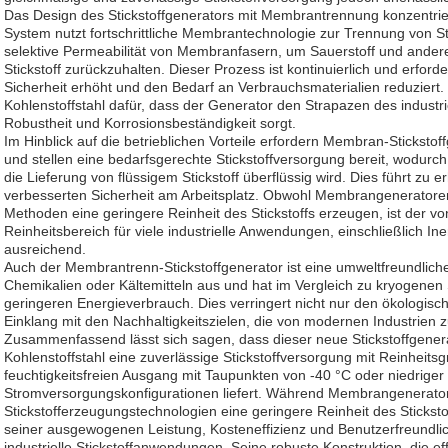
Das Design des Stickstoffgenerators mit Membrantrennung konzentriert
System nutzt fortschrittliche Membrantechnologie zur Trennung von Sti
selektive Permeabilität von Membranfasern, um Sauerstoff und ander
Stickstoff zurückzuhalten. Dieser Prozess ist kontinuierlich und erfor
Sicherheit erhöht und den Bedarf an Verbrauchsmaterialien reduziert.
Kohlenstoffstahl dafür, dass der Generator den Strapazen des industri
Robustheit und Korrosionsbeständigkeit sorgt.
Im Hinblick auf die betrieblichen Vorteile erfordern Membran-Sticksto
und stellen eine bedarfsgerechte Stickstoffversorgung bereit, wodurch
die Lieferung von flüssigem Stickstoff überflüssig wird. Dies führt zu
verbesserten Sicherheit am Arbeitsplatz. Obwohl Membrangeneratoren
Methoden eine geringere Reinheit des Stickstoffs erzeugen, ist der 
Reinheitsbereich für viele industrielle Anwendungen, einschließlich In
ausreichend.
Auch der Membrantrenn-Stickstoffgenerator ist eine umweltfreundlic
Chemikalien oder Kältemitteln aus und hat im Vergleich zu kryogene
geringeren Energieverbrauch. Dies verringert nicht nur den ökologis
Einklang mit den Nachhaltigkeitszielen, die von modernen Industri
Zusammenfassend lässt sich sagen, dass dieser neue Stickstoffgene
Kohlenstoffstahl eine zuverlässige Stickstoffversorgung mit Reinheit
feuchtigkeitsfreien Ausgang mit Taupunkten von -40 °C oder niedriger
Stromversorgungskonfigurationen liefert. Während Membrangenerator
Stickstofferzeugungstechnologien eine geringere Reinheit des Sticksto
seiner ausgewogenen Leistung, Kosteneffizienz und Benutzerfreundlic
industrielle Stickstoffanwendungen. Seine robuste Konstruktion, die e