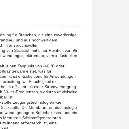
ösung für Branchen, die eine zuverlässige
t brandneu und aus hochwertigem
uch in anspruchsvollen
g von Stickstoff mit einer Reinheit von 95
Anwendungsspektrum ab, vom industriellen
eit, einen Taupunkt von -40 °C oder
offgas gewährleistet, was für
Taupunkt ist entscheidend für Anwendungen
rarbeitung, wo Feuchtigkeit die
beitet effizient mit einer Stromversorgung
h 60-Hz-Frequenzen, wodurch er vielseitig
bar ist.
kstofferzeugungstechnologien wie
Stickstoffs. Die Membrantrenntechnologie
saufwand, geringere Betriebskosten und ein
ich Membran-Stickstoffgeneratoren
 zwingend erforderlich ist, eine
h ist.