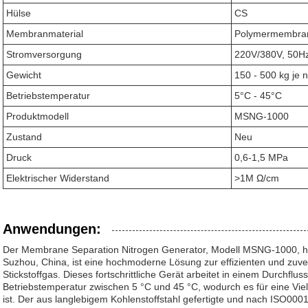
Hülse
CS
Membranmaterial
Polymermembra
Stromversorgung
220V/380V, 50H
Gewicht
150 - 500 kg je 
Betriebstemperatur
5°C - 45°C
Produktmodell
MSNG-1000
Zustand
Neu
Druck
0,6-1,5 MPa
Elektrischer Widerstand
>1M Ω/cm
Anwendungen:
Der Membrane Separation Nitrogen Generator, Modell MSNG-1000, he
Suzhou, China, ist eine hochmoderne Lösung zur effizienten und zuve
Stickstoffgas. Dieses fortschrittliche Gerät arbeitet in einem Durchfl
Betriebstemperatur zwischen 5 °C und 45 °C, wodurch es für eine Vie
ist. Der aus langlebigem Kohlenstoffstahl gefertigte und nach ISO0001 z