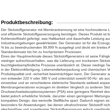
Produktbeschreibung:
Der Stickstoffgenerator mit Membrantrennung ist eine hochmoderne L
und effiziente Stickstoffgasversorgung benötigen. Dieses Produkt is
Kohlenstoffstahl gefertigt, was Haltbarkeit und dauerhafte Leistung a
Industrieumgebungen gewährleistet. Der Generator ist für die Erzeugun
% bis zu beeindruckenden 99,999 % ausgelegt und deckt ein breites 
Standardeinsatz bis hin zu hochpräzisen Prozessen.
Eines der Hauptmerkmale dieses Stickstoffgenerators ist seine Fähigk
niedriger aufrechtzuerhalten, was die Lieferung von trockenem Stickst
feuchtigkeitsempfindliche Prozesse unerlässlich ist. Dieser niedrige 
in der Elektronikfertigung, Lebensmittelverpackung und chemischen Ve
Produktqualität und -sicherheit beeinträchtigen kann. Der Generator ar
von entweder 220 V oder 380 V und unterstützt sowohl 50-Hz- als auc
einsetzbar und an verschiedene elektrische Standards weltweit anpass
Membrangeneratoren erzeugen im direkten Vergleich zu anderen Stic
Druckwechseladsorptionssystemen (PSA) eine geringere Reinheit des 
bietet jedoch erhebliche Vorteile, darunter einen geringeren Wartung
kompaktes Design, das wertvolle Stellfläche spart. Dadurch eignen s
besonders für Anwendungen, bei denen ultrahochreiner Stickstoff nicht
gleichmäßige und zuverlässige Stickstoffversorgung jedoch unerlässlic