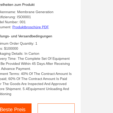
hlenstoffstahlmaterial, 150 bis
zelheiten zum Produkt
0 kg Kapazität, konzipiert für die
kenname: Membrane Generation
dustrielle Gasversorgung
tifizierung: ISO0001
el Number: 001
kument:
Produktbroschüre PDF
lungs- und Versandbedingungen
imum Order Quantity: 1
is: $100000
kaging Details: In Carton
ivery Time: The Complete Set Of Equipment
l Be Provided Within 45 Days After Receiving
 Advance Payment.
ment Terms: 40% Of The Contract Amount Is
paid; 60% Of The Contract Amount Is Paid
er The Goods Are Inspected And Approved
ore Shipment. 5.4Equipment Unloading And
itioning
Beste Preis
Wir reden jetzt.