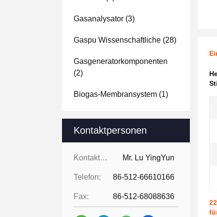
Gasanalysator
(3)
Gaspu Wissenschaftliche
(28)
Ei
Gasgeneratorkomponenten
(2)
H
St
Biogas-Membransystem
(1)
Kontaktpersonen
Kontaktpersonen:
Mr. Lu YingYun
Telefon:
86-512-66610166
Fax:
86-512-68088636
22
fü