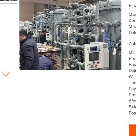
Ko
Ein
50
Mar
in
Zer
Mod
Do
Zah
Min
Pre
Pac
Del
Wil
The
Pay
Pre
Aft
Bef
Pos