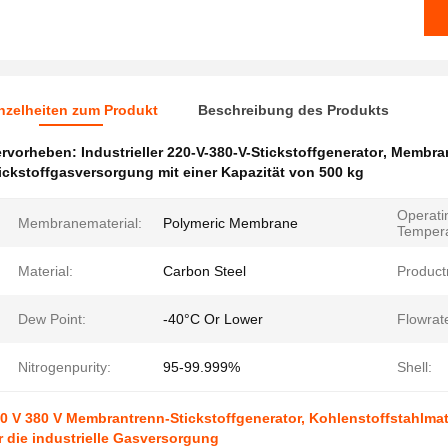
nzelheiten zum Produkt
Beschreibung des Produkts
ervorheben:
Industrieller 220-V-380-V-Stickstoffgenerator
,
Membran
ickstoffgasversorgung mit einer Kapazität von 500 kg
Operati
Membranematerial:
Polymeric Membrane
Tempera
Material:
Carbon Steel
Produc
Dew Point:
-40°C Or Lower
Flowrat
Nitrogenpurity:
95-99.999%
Shell:
0 V 380 V Membrantrenn-Stickstoffgenerator, Kohlenstoffstahlmater
r die industrielle Gasversorgung