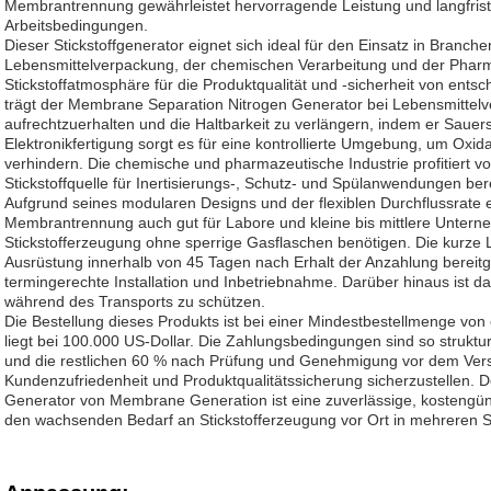
Membrantrennung gewährleistet hervorragende Leistung und langfristi
Arbeitsbedingungen.
Dieser Stickstoffgenerator eignet sich ideal für den Einsatz in Branche
Lebensmittelverpackung, der chemischen Verarbeitung und der Pharma
Stickstoffatmosphäre für die Produktqualität und -sicherheit von ents
trägt der Membrane Separation Nitrogen Generator bei Lebensmittelv
aufrechtzuerhalten und die Haltbarkeit zu verlängern, indem er Sauersto
Elektronikfertigung sorgt es für eine kontrollierte Umgebung, um Oxi
verhindern. Die chemische und pharmazeutische Industrie profitiert von
Stickstoffquelle für Inertisierungs-, Schutz- und Spülanwendungen bere
Aufgrund seines modularen Designs und der flexiblen Durchflussrate ei
Membrantrennung auch gut für Labore und kleine bis mittlere Untern
Stickstofferzeugung ohne sperrige Gasflaschen benötigen. Die kurze L
Ausrüstung innerhalb von 45 Tagen nach Erhalt der Anzahlung bereitges
termingerechte Installation und Inbetriebnahme. Darüber hinaus ist da
während des Transports zu schützen.
Die Bestellung dieses Produkts ist bei einer Mindestbestellmenge von 
liegt bei 100.000 US-Dollar. Die Zahlungsbedingungen sind so struktu
und die restlichen 60 % nach Prüfung und Genehmigung vor dem Ver
Kundenzufriedenheit und Produktqualitätssicherung sicherzustellen.
Generator von Membrane Generation ist eine zuverlässige, kostengün
den wachsenden Bedarf an Stickstofferzeugung vor Ort in mehreren Se